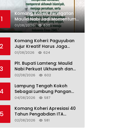
Komang Koheri: Peringatan
1
Maulid Nabi Jadi Momentum
Perkuat Ukhuwah Umat di
01/08/2026
630
Lampung Tengah
Komang Koheri: Paguyuban
2
Jujur Kreatif Harus Jaga
Persatuan untuk Kemajuan
01/08/2026
624
Lampung Tengah
Plt. Bupati Lamteng: Maulid
3
Nabi Perkuat Ukhuwah dan
Jaga Kerukunan Umat
02/08/2026
602
Lampung Tengah Kokoh
4
Sebagai Lumbung Pangan
dan Kekuatan Perkebunan
04/08/2026
587
Lampung, Komang Koheri:
Kemandirian Pangan adalah
Komang Koheri Apresiasi 40
5
Fondasi Menuju Indonesia
Tahun Pengabdian ITA
Emas 2045
Optical Group untuk
02/08/2026
581
Kesehatan Mata Masyarakat
Lamteng