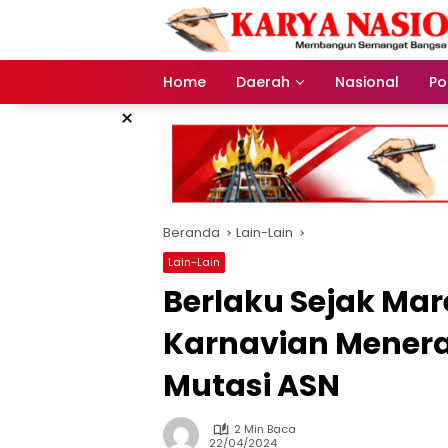
Langsung
ke
konten
Home
Daerah
Nasional
Pol
×
Beranda
Lain-Lain
Lain-Lain
Berlaku Sejak Mar
Karnavian Menera
Mutasi ASN
2 Min Baca
22/04/2024