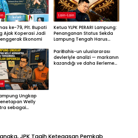
in
Lain-Lain
as ke-79, Plt. Bupati
Ketua YLPK PERARI Lampung:
 Ajak Koperasi Jadi
Penanganan Status Sekda
Penggerak Ekonomi
Lampung Tengah Harus
Berdasarkan Aturan, Bukan
Tekanan Opini
PariBahis-un uluslararası
devleriyle analizi — markanın
kazandığı ve daha ilerlemesi
zorunlu kategoriler
ne
Lampung Ungkap
Penetapan Welly
tra sebagai
ka, 52 Saksi Telah
sa
sangka, JPK Tagih Ketegasan Pemkab