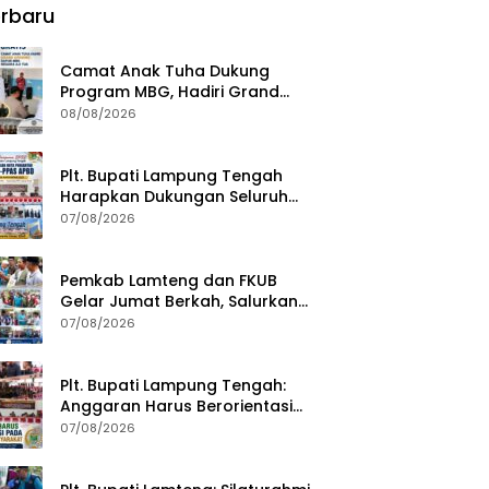
rbaru
Camat Anak Tuha Dukung
Program MBG, Hadiri Grand
Opening Dapur SPPG Negara Aji
08/08/2026
Tua Lampung Tengah
Plt. Bupati Lampung Tengah
Harapkan Dukungan Seluruh
Pimpinan DPRD Bahas RKUA-
07/08/2026
PPAS APBD Tahun 2027
Pemkab Lamteng dan FKUB
Gelar Jumat Berkah, Salurkan
Bantuan Sosial untuk Warga
07/08/2026
Plt. Bupati Lampung Tengah:
Anggaran Harus Berorientasi
pada Kebutuhan Masyarakat
07/08/2026