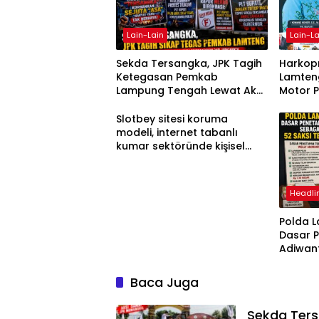
Lain-Lain
Lain-La
Sekda Tersangka, JPK Tagih
Harkopn
Ketegasan Pemkab
Lamteng
Lampung Tengah Lewat Aksi
Motor 
Damai
Slotbey sitesi koruma
modeli, internet tabanlı
kumar sektöründe kişisel
bilgilerinizi nasıl saklar?
Headli
Polda 
Dasar 
Adiwan
Tersang
Diperik
Baca Juga
Sekda Ter