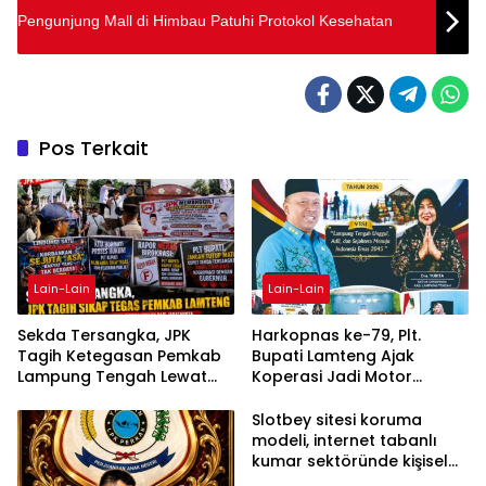
Pengunjung Mall di Himbau Patuhi Protokol Kesehatan
Pos Terkait
Lain-Lain
Lain-Lain
Sekda Tersangka, JPK
Harkopnas ke-79, Plt.
Tagih Ketegasan Pemkab
Bupati Lamteng Ajak
Lampung Tengah Lewat
Koperasi Jadi Motor
Aksi Damai
Penggerak Ekonomi
Slotbey sitesi koruma
modeli, internet tabanlı
kumar sektöründe kişisel
bilgilerinizi nasıl saklar?