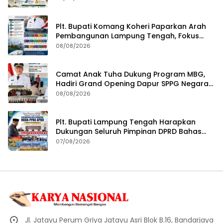
Plt. Bupati Komang Koheri Paparkan Arah
Pembangunan Lampung Tengah, Fokus
pada SDM, Ekonomi, Infrastruktur dan
08/08/2026
Kesejahteraan
Camat Anak Tuha Dukung Program MBG,
Hadiri Grand Opening Dapur SPPG Negara
Aji Tua Lampung Tengah
08/08/2026
Plt. Bupati Lampung Tengah Harapkan
Dukungan Seluruh Pimpinan DPRD Bahas
RKUA-PPAS APBD Tahun 2027
07/08/2026
Jl. Jatayu Perum Griya Jatayu Asri Blok B.16, Bandarjaya