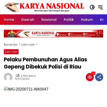
Langsung
ke
konten
Home
Daerah
Nasional
Politik
Hukum
Kes
Beranda
Lain-Lain
Lain-Lain
Pelaku Pembunuhan Agus Alias
Gepeng Dibekuk Polisi di Riau
73
2 Min Baca
11/07/2020