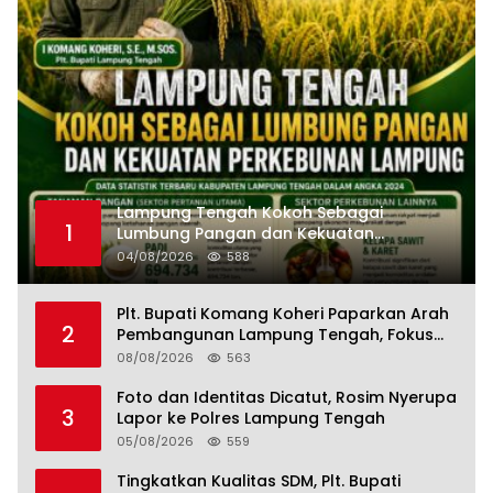
Lampung Tengah Kokoh Sebagai
1
Lumbung Pangan dan Kekuatan
Perkebunan Lampung, Komang Koheri:
04/08/2026
588
Kemandirian Pangan adalah Fondasi
Menuju Indonesia Emas 2045
Plt. Bupati Komang Koheri Paparkan Arah
2
Pembangunan Lampung Tengah, Fokus
pada SDM, Ekonomi, Infrastruktur dan
08/08/2026
563
Kesejahteraan
Foto dan Identitas Dicatut, Rosim Nyerupa
3
Lapor ke Polres Lampung Tengah
05/08/2026
559
Tingkatkan Kualitas SDM, Plt. Bupati