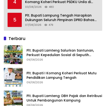
4
Komang Koheri Perkuat PSDKU Unila di
Lampung Tengah
03/08/2026
480
Plt. Bupati Lampung Tengah Harapkan
5
Dukungan Seluruh Pimpinan DPRD Bahas
RKUA-PPAS APBD Tahun 2027
07/08/2026
479
Terbaru
Plt. Bupati Lamteng Salurkan Santunan,
Perkuat Kepedulian Sosial di Seputih
Mataram
09/08/2026
Plt. Bupati I Komang Koheri Perkuat Mutu
Pendidikan Lampung Tengah
09/08/2026
Plt. Bupati Lamteng: DBH Pajak dan Retribusi
Untuk Pembangunan Kampung
08/08/2026