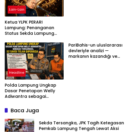
Lain-Lain
Ketua YLPK PERARI
Lampung: Penanganan
Status Sekda Lampung
Tengah Harus
Berdasarkan Aturan,
PariBahis-un uluslararası
Bukan Tekanan Opini
devleriyle analizi —
markanın kazandığı ve
daha ilerlemesi zorunlu
kategoriler
Headline
Polda Lampung Ungkap
Dasar Penetapan Welly
Adiwantra sebagai
Tersangka, 52 Saksi Telah
Diperiksa
Baca Juga
Sekda Tersangka, JPK Tagih Ketegasan
Pemkab Lampung Tengah Lewat Aksi