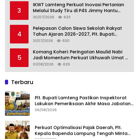
IKWT Lamteng Perkuat Inovasi Pertanian
3
Melalui Study Tiru di P4S Jimmy Hantu
Foundation
30/07/2026
633
Pelepasan Calon Siswa Sekolah Rakyat
4
Tahun Ajaran 2026–2027, Plt. Bupati
Lamteng Tegaskan Komitmen Hadirkan
31/07/2026
630
Pendidikan Berkualitas
Komang Koheri: Peringatan Maulid Nabi
5
Jadi Momentum Perkuat Ukhuwah Umat di
Lampung Tengah
01/08/2026
629
Terbaru
Plt. Bupati Lamteng Pastikan Inspektorat
Lakukan Pemeriksaan Akhir Masa Jabatan
51 Kepala Kampung
06/08/2026
Perkuat Optimalisasi Pajak Daerah, Plt.
Kepala Bapenda Lampung Tengah Minta