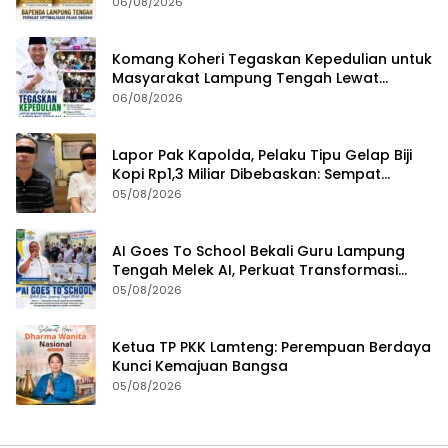
Seluruh Pengelola Tingkatkan Inovasi dan
06/08/2026
Efektivitas Kinerja
Komang Koheri Tegaskan Kepedulian untuk
Masyarakat Lampung Tengah Lewat
Penyaluran Bantuan Disabilitas
06/08/2026
Lapor Pak Kapolda, Pelaku Tipu Gelap Biji
Kopi Rp1,3 Miliar Dibebaskan: Sempat
Ditangkap di Jawa Tengah dan Ditahan di
05/08/2026
Polda Lampung
AI Goes To School Bekali Guru Lampung
Tengah Melek AI, Perkuat Transformasi
Pendidikan Digital
05/08/2026
Ketua TP PKK Lamteng: Perempuan Berdaya
Kunci Kemajuan Bangsa
05/08/2026