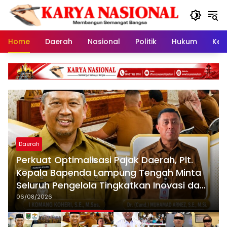
Langsung
ke
konten
Home
Daerah
Nasional
Politik
Hukum
Kes
Daerah
Perkuat Optimalisasi Pajak Daerah, Plt.
Kepala Bapenda Lampung Tengah Minta
Seluruh Pengelola Tingkatkan Inovasi dan
Efektivitas Kinerja
06/08/2026