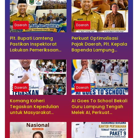
Daerah
Daerah
Plt. Bupati Lamteng
Perkuat Optimalisasi
Pastikan Inspektorat
Pajak Daerah, Plt. Kepala
Lakukan Pemeriksaan
Bapenda Lampung
Akhir Masa Jabatan 51
Tengah Minta Seluruh
Kepala Kampung
Pengelola Tingkatkan
Inovasi dan Efektivitas
Kinerja
Daerah
Daerah
Komang Koheri
AI Goes To School Bekali
Tegaskan Kepedulian
Guru Lampung Tengah
untuk Masyarakat
Melek AI, Perkuat
Lampung Tengah Lewat
Transformasi Pendidikan
Penyaluran Bantuan
Digital
Disabilitas