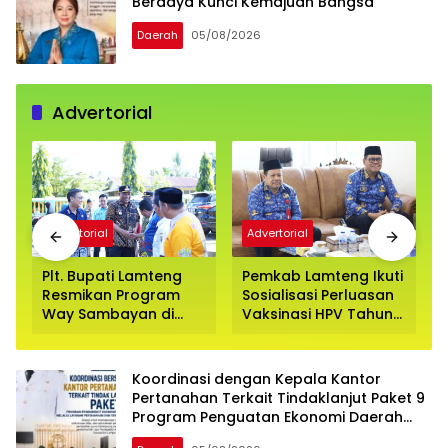
Berdaya Kunci Kemajuan Bangsa
Daerah
05/08/2026
Advertorial
Advertorial
Advertorial
Plt. Bupati Lamteng
Pemkab Lamteng Ikuti
Resmikan Program
Sosialisasi Perluasan
Way Sambayan di
Vaksinasi HPV Tahun
Way Pengubuan
2026-2027
Koordinasi dengan Kepala Kantor
Pertanahan Terkait Tindaklanjut Paket 9
Program Penguatan Ekonomi Daerah
Melalui Layanan Pertanahan dan Tata