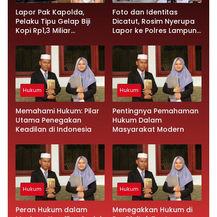
Lapor Pak Kapolda,
Foto dan Identitas
Pelaku Tipu Gelap Biji
Dicatut, Rosim Nyerupa
Kopi Rp1,3 Miliar
Lapor ke Polres Lampung
Dibebaskan: Sempat
Tengah
Ditangkap di Jawa
Tengah dan Ditahan di
Polda Lampung
Hukum
Hukum
Memahami Hukum: Pilar
Pentingnya Pemahaman
Utama Penegakan
Hukum Dalam
Keadilan di Indonesia
Masyarakat Modern
Hukum
Hukum
Peran Hukum dalam
Menegakkan Hukum di