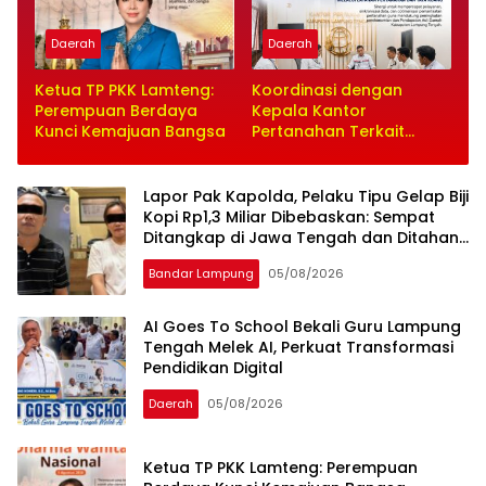
Daerah
Daerah
Ketua TP PKK Lamteng:
Koordinasi dengan
Perempuan Berdaya
Kepala Kantor
Kunci Kemajuan Bangsa
Pertanahan Terkait
Tindaklanjut Paket 9
Program Penguatan
Ekonomi Daerah Melalui
Lapor Pak Kapolda, Pelaku Tipu Gelap Biji
Layanan Pertanahan
Kopi Rp1,3 Miliar Dibebaskan: Sempat
dan Tata Ruang
Ditangkap di Jawa Tengah dan Ditahan
di Polda Lampung
Bandar Lampung
05/08/2026
AI Goes To School Bekali Guru Lampung
Tengah Melek AI, Perkuat Transformasi
Pendidikan Digital
Daerah
05/08/2026
Ketua TP PKK Lamteng: Perempuan