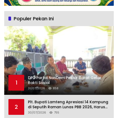
Populer Pekan Ini
DPD Partai NasDem Pesisir Barat Gelar
1
Bakti Sosial
31/07/2026
858
Plt. Bupati Lamteng Apresiasi 14 Kampung
2
di Seputih Raman Lunas PBB 2026, Harus
Jadi Contoh!
30/07/2026
755