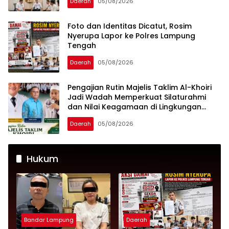
Daerah
05/08/2026
Ruang
Foto dan Identitas Dicatut, Rosim
Nyerupa Lapor ke Polres Lampung
Tengah
Daerah
05/08/2026
Pengajian Rutin Majelis Taklim Al-Khoiri
Jadi Wadah Memperkuat Silaturahmi
dan Nilai Keagamaan di Lingkungan
Pemkab Lamteng
Daerah
05/08/2026
Hukum
Bandar Lampung
Daerah