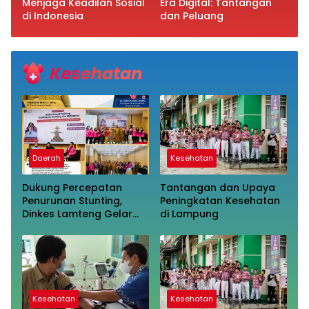
Menjaga Keadilan Sosial
Era Digital: Tantangan
di Indonesia
dan Peluang
Daerah
Kesehatan
Dukung Percepatan
Tantangan dan Upaya
Penurunan Stunting,
Peningkatan Kesehatan
Dinkes Lamteng Gelar
di Lampung
Refreshment Training
Tata Laksana Stunting
dan Malnutrisi
Kesehatan
Kesehatan