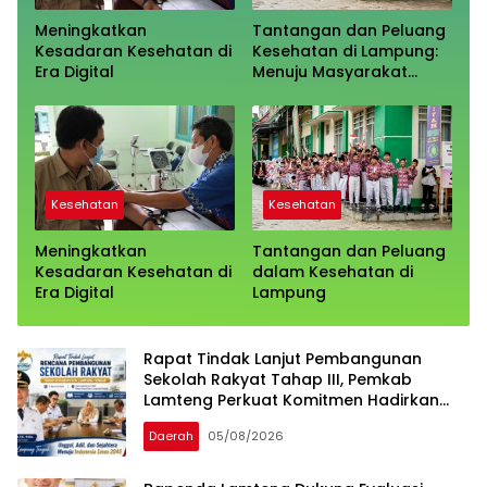
Meningkatkan
Tantangan dan Peluang
Kesadaran Kesehatan di
Kesehatan di Lampung:
Era Digital
Menuju Masyarakat
Sehat
Kesehatan
Kesehatan
Meningkatkan
Tantangan dan Peluang
Kesadaran Kesehatan di
dalam Kesehatan di
Era Digital
Lampung
Rapat Tindak Lanjut Pembangunan
Sekolah Rakyat Tahap III, Pemkab
Lamteng Perkuat Komitmen Hadirkan
Pendidikan Inklusif
Daerah
05/08/2026