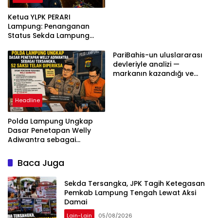
Ketua YLPK PERARI
Lampung: Penanganan
Status Sekda Lampung
Tengah Harus
Berdasarkan Aturan,
PariBahis-un uluslararası
Bukan Tekanan Opini
devleriyle analizi —
markanın kazandığı ve
daha ilerlemesi zorunlu
kategoriler
Headline
Polda Lampung Ungkap
Dasar Penetapan Welly
Adiwantra sebagai
Tersangka, 52 Saksi Telah
Diperiksa
Baca Juga
Sekda Tersangka, JPK Tagih Ketegasan
Pemkab Lampung Tengah Lewat Aksi
Damai
Lain-Lain
05/08/2026