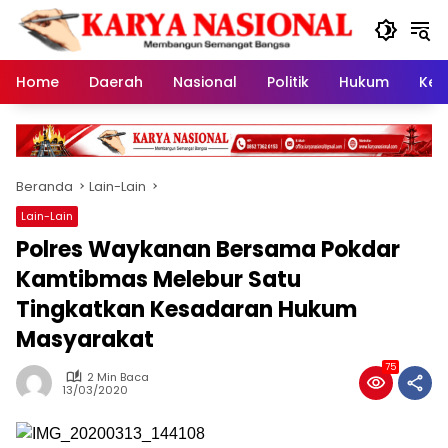
Langsung
ke
konten
Home
Daerah
Nasional
Politik
Hukum
Kes
Beranda
Lain-Lain
Lain-Lain
Polres Waykanan Bersama Pokdar
Kamtibmas Melebur Satu
Tingkatkan Kesadaran Hukum
Masyarakat
75
2 Min Baca
13/03/2020