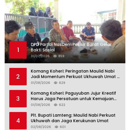
DPD Partai NasDem Pesisir Barat Gelar
1
Bakti Sosial
31/07/2026
859
Komang Koheri: Peringatan Maulid Nabi
2
Jadi Momentum Perkuat Ukhuwah Umat di
Lampung Tengah
01/08/2026
629
Komang Koheri: Paguyuban Jujur Kreatif
3
Harus Jaga Persatuan untuk Kemajuan
Lampung Tengah
01/08/2026
622
Plt. Bupati Lamteng: Maulid Nabi Perkuat
4
Ukhuwah dan Jaga Kerukunan Umat
02/08/2026
601