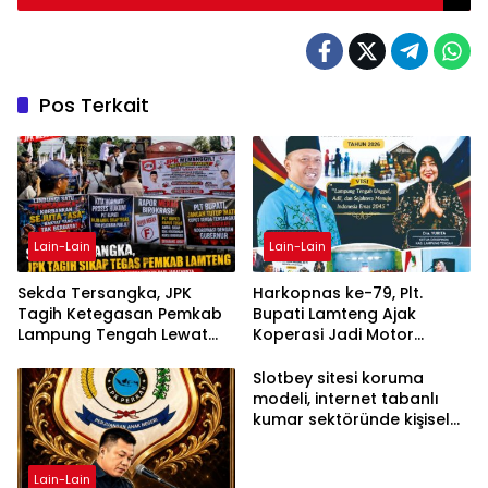
Pos Terkait
Lain-Lain
Lain-Lain
Sekda Tersangka, JPK
Harkopnas ke-79, Plt.
Tagih Ketegasan Pemkab
Bupati Lamteng Ajak
Lampung Tengah Lewat
Koperasi Jadi Motor
Aksi Damai
Penggerak Ekonomi
Slotbey sitesi koruma
modeli, internet tabanlı
kumar sektöründe kişisel
bilgilerinizi nasıl saklar?
Lain-Lain