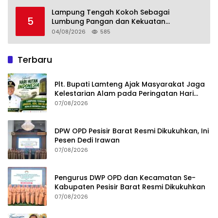
Lampung Tengah Kokoh Sebagai
5
Lumbung Pangan dan Kekuatan
Perkebunan Lampung, Komang Koheri:
04/08/2026
585
Kemandirian Pangan adalah Fondasi
Menuju Indonesia Emas 2045
Terbaru
Plt. Bupati Lamteng Ajak Masyarakat Jaga
Kelestarian Alam pada Peringatan Hari
Hutan Indonesia 2026
07/08/2026
DPW OPD Pesisir Barat Resmi Dikukuhkan, Ini
Pesen Dedi Irawan
07/08/2026
Pengurus DWP OPD dan Kecamatan Se-
Kabupaten Pesisir Barat Resmi Dikukuhkan
07/08/2026