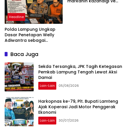
markanın kazandığı ve
daha ilerlemesi zorunlu
kategoriler
Headline
Polda Lampung Ungkap
Dasar Penetapan Welly
Adiwantra sebagai
Tersangka, 52 Saksi Telah
Diperiksa
Baca Juga
Sekda Tersangka, JPK Tagih Ketegasan
Pemkab Lampung Tengah Lewat Aksi
Damai
Lain-Lain
05/08/2026
Harkopnas ke-79, Plt. Bupati Lamteng
Ajak Koperasi Jadi Motor Penggerak
Ekonomi
Lain-Lain
30/07/2026