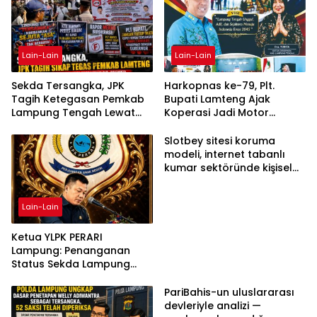
Lain-Lain
Lain-Lain
Sekda Tersangka, JPK
Harkopnas ke-79, Plt.
Tagih Ketegasan Pemkab
Bupati Lamteng Ajak
Lampung Tengah Lewat
Koperasi Jadi Motor
Aksi Damai
Penggerak Ekonomi
Slotbey sitesi koruma
modeli, internet tabanlı
kumar sektöründe kişisel
bilgilerinizi nasıl saklar?
Lain-Lain
Ketua YLPK PERARI
Lampung: Penanganan
Status Sekda Lampung
Tengah Harus
Berdasarkan Aturan,
PariBahis-un uluslararası
Bukan Tekanan Opini
devleriyle analizi —