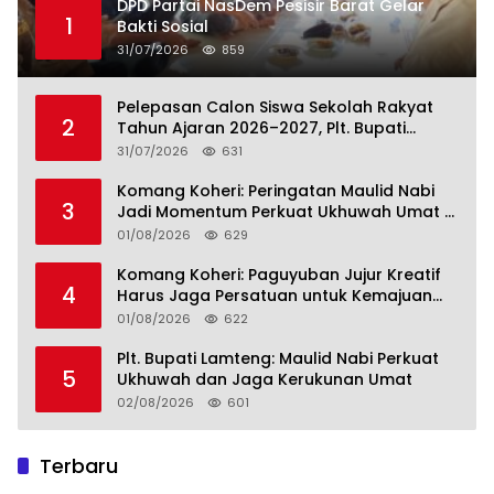
DPD Partai NasDem Pesisir Barat Gelar
1
Bakti Sosial
31/07/2026
859
Pelepasan Calon Siswa Sekolah Rakyat
2
Tahun Ajaran 2026–2027, Plt. Bupati
Lamteng Tegaskan Komitmen Hadirkan
31/07/2026
631
Pendidikan Berkualitas
Komang Koheri: Peringatan Maulid Nabi
3
Jadi Momentum Perkuat Ukhuwah Umat di
Lampung Tengah
01/08/2026
629
Komang Koheri: Paguyuban Jujur Kreatif
4
Harus Jaga Persatuan untuk Kemajuan
Lampung Tengah
01/08/2026
622
Plt. Bupati Lamteng: Maulid Nabi Perkuat
5
Ukhuwah dan Jaga Kerukunan Umat
02/08/2026
601
Terbaru