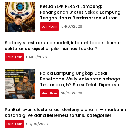
Ketua YLPK PERARI Lampung:
Penanganan Status Sekda Lampung
Tengah Harus Berdasarkan Aturan,
Bukan Tekanan Opini
Lain-Lain
04/07/2026
Slotbey sitesi koruma modeli, internet tabanlı kumar
sektöründe kişisel bilgilerinizi nasıl saklar?
Lain-Lain
04/07/2026
Polda Lampung Ungkap Dasar
Penetapan Welly Adiwantra sebagai
Tersangka, 52 Saksi Telah Diperiksa
Headline
25/06/2026
PariBahis-un uluslararası devleriyle analizi — markanın
kazandığı ve daha ilerlemesi zorunlu kategoriler
Lain-Lain
06/06/2026