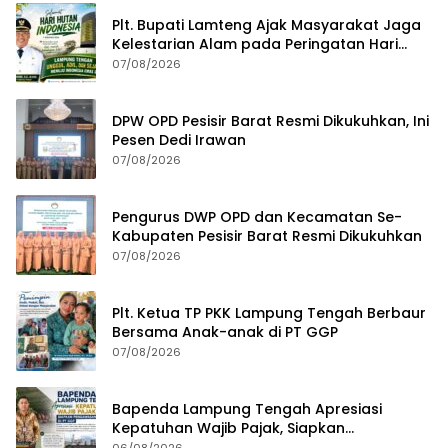
Plt. Bupati Lamteng Ajak Masyarakat Jaga
Kelestarian Alam pada Peringatan Hari
Hutan Indonesia 2026
07/08/2026
DPW OPD Pesisir Barat Resmi Dikukuhkan, Ini
Pesen Dedi Irawan
07/08/2026
Pengurus DWP OPD dan Kecamatan Se-
Kabupaten Pesisir Barat Resmi Dikukuhkan
07/08/2026
Plt. Ketua TP PKK Lampung Tengah Berbaur
Bersama Anak-anak di PT GGP
07/08/2026
Bapenda Lampung Tengah Apresiasi
Kepatuhan Wajib Pajak, Siapkan
Pengawasan Terpadu di PT GGP
06/08/2026