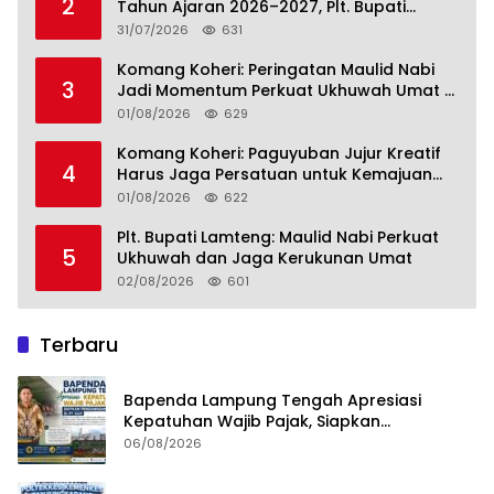
2
Tahun Ajaran 2026–2027, Plt. Bupati
Lamteng Tegaskan Komitmen Hadirkan
31/07/2026
631
Pendidikan Berkualitas
Komang Koheri: Peringatan Maulid Nabi
3
Jadi Momentum Perkuat Ukhuwah Umat di
Lampung Tengah
01/08/2026
629
Komang Koheri: Paguyuban Jujur Kreatif
4
Harus Jaga Persatuan untuk Kemajuan
Lampung Tengah
01/08/2026
622
Plt. Bupati Lamteng: Maulid Nabi Perkuat
5
Ukhuwah dan Jaga Kerukunan Umat
02/08/2026
601
Terbaru
Bapenda Lampung Tengah Apresiasi
Kepatuhan Wajib Pajak, Siapkan
Pengawasan Terpadu di PT GGP
06/08/2026