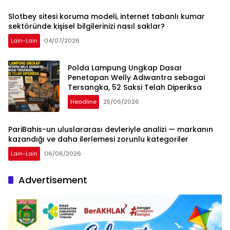
Slotbey sitesi koruma modeli, internet tabanlı kumar
sektöründe kişisel bilgilerinizi nasıl saklar?
Lain-Lain
04/07/2026
Polda Lampung Ungkap Dasar
Penetapan Welly Adiwantra sebagai
Tersangka, 52 Saksi Telah Diperiksa
Headline
25/06/2026
PariBahis-un uluslararası devleriyle analizi — markanın
kazandığı ve daha ilerlemesi zorunlu kategoriler
Lain-Lain
06/06/2026
Advertisement