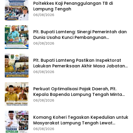
Poltekkes Kaji Penanggulangan TB di
Lampung Tengah
06/08/2026
Plt. Bupati Lamteng: Sinergi Pemerintah dan
Dunia Usaha Kunci Pembangunan
Berkelanjutan
06/08/2026
Plt. Bupati Lamteng Pastikan Inspektorat
Lakukan Pemeriksaan Akhir Masa Jabatan
51 Kepala Kampung
06/08/2026
Perkuat Optimalisasi Pajak Daerah, Plt.
Kepala Bapenda Lampung Tengah Minta
Seluruh Pengelola Tingkatkan Inovasi dan
06/08/2026
Efektivitas Kinerja
Komang Koheri Tegaskan Kepedulian untuk
Masyarakat Lampung Tengah Lewat
Penyaluran Bantuan Disabilitas
06/08/2026