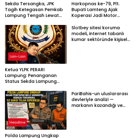
Sekda Tersangka, JPK
Harkopnas ke-79, Plt.
Tagih Ketegasan Pemkab
Bupati Lamteng Ajak
Lampung Tengah Lewat
Koperasi Jadi Motor
Aksi Damai
Penggerak Ekonomi
Slotbey sitesi koruma
modeli, internet tabanlı
kumar sektöründe kişisel
bilgilerinizi nasıl saklar?
Lain-Lain
Ketua YLPK PERARI
Lampung: Penanganan
Status Sekda Lampung
Tengah Harus
Berdasarkan Aturan,
PariBahis-un uluslararası
Bukan Tekanan Opini
devleriyle analizi —
markanın kazandığı ve
daha ilerlemesi zorunlu
kategoriler
Headline
Polda Lampung Ungkap