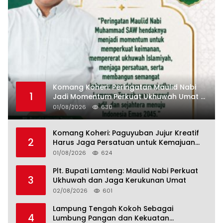
Komang Koheri: Peringatan Maulid Nabi
1
Jadi Momentum Perkuat Ukhuwah Umat di
Lampung Tengah
01/08/2026
630
Komang Koheri: Paguyuban Jujur Kreatif
2
Harus Jaga Persatuan untuk Kemajuan
Lampung Tengah
01/08/2026
624
Plt. Bupati Lamteng: Maulid Nabi Perkuat
3
Ukhuwah dan Jaga Kerukunan Umat
02/08/2026
601
Lampung Tengah Kokoh Sebagai
4
Lumbung Pangan dan Kekuatan