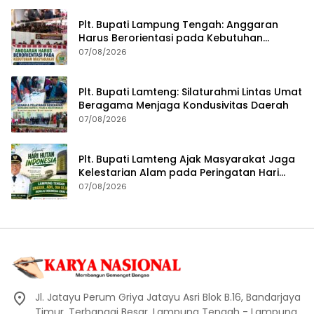
Plt. Bupati Lampung Tengah: Anggaran
Harus Berorientasi pada Kebutuhan
Masyarakat
07/08/2026
Plt. Bupati Lamteng: Silaturahmi Lintas Umat
Beragama Menjaga Kondusivitas Daerah
07/08/2026
Plt. Bupati Lamteng Ajak Masyarakat Jaga
Kelestarian Alam pada Peringatan Hari
Hutan Indonesia 2026
07/08/2026
Jl. Jatayu Perum Griya Jatayu Asri Blok B.16, Bandarjaya
Timur, Terbanggi Besar, Lampung Tengah - Lampung