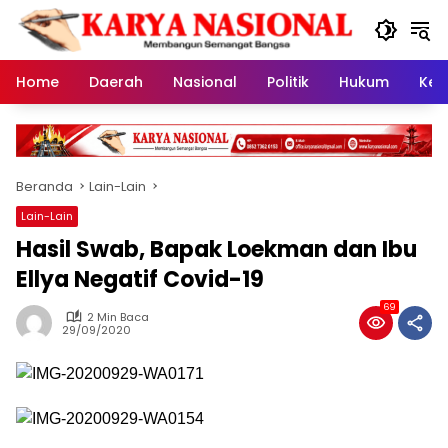
Langsung
ke
konten
Home
Daerah
Nasional
Politik
Hukum
Kes
Beranda
Lain-Lain
Lain-Lain
Hasil Swab, Bapak Loekman dan Ibu
Ellya Negatif Covid-19
69
2 Min Baca
29/09/2020