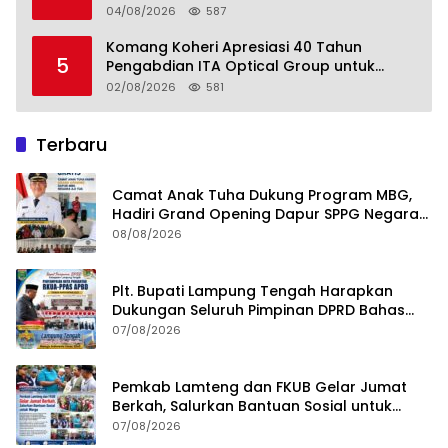
Perkebunan Lampung, Komang Koheri:
04/08/2026
587
Kemandirian Pangan adalah Fondasi
Menuju Indonesia Emas 2045
Komang Koheri Apresiasi 40 Tahun
5
Pengabdian ITA Optical Group untuk
Kesehatan Mata Masyarakat Lamteng
02/08/2026
581
Terbaru
Camat Anak Tuha Dukung Program MBG,
Hadiri Grand Opening Dapur SPPG Negara
Aji Tua Lampung Tengah
08/08/2026
Plt. Bupati Lampung Tengah Harapkan
Dukungan Seluruh Pimpinan DPRD Bahas
RKUA-PPAS APBD Tahun 2027
07/08/2026
Pemkab Lamteng dan FKUB Gelar Jumat
Berkah, Salurkan Bantuan Sosial untuk
Warga
07/08/2026