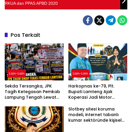
RKUA dan PPAS APBD 2020
Pos Terkait
Lain-Lain
Lain-Lain
Sekda Tersangka, JPK
Harkopnas ke-79, Plt.
Tagih Ketegasan Pemkab
Bupati Lamteng Ajak
Lampung Tengah Lewat
Koperasi Jadi Motor
Aksi Damai
Penggerak Ekonomi
Slotbey sitesi koruma
modeli, internet tabanlı
kumar sektöründe kişisel
bilgilerinizi nasıl saklar?