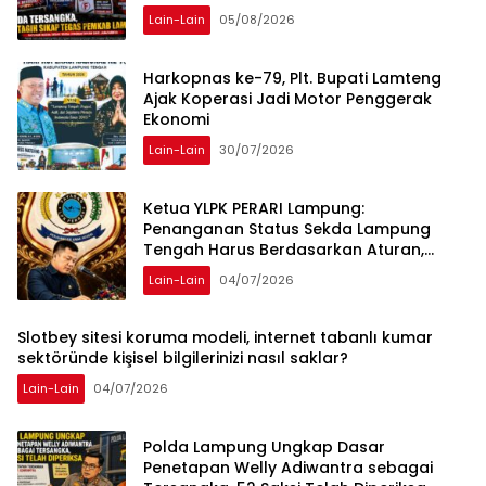
Lain-Lain
05/08/2026
Harkopnas ke-79, Plt. Bupati Lamteng
Ajak Koperasi Jadi Motor Penggerak
Ekonomi
Lain-Lain
30/07/2026
Ketua YLPK PERARI Lampung:
Penanganan Status Sekda Lampung
Tengah Harus Berdasarkan Aturan,
Bukan Tekanan Opini
Lain-Lain
04/07/2026
Slotbey sitesi koruma modeli, internet tabanlı kumar
sektöründe kişisel bilgilerinizi nasıl saklar?
Lain-Lain
04/07/2026
Polda Lampung Ungkap Dasar
Penetapan Welly Adiwantra sebagai