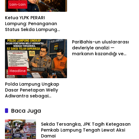
Lain-Lain
Ketua YLPK PERARI
Lampung: Penanganan
Status Sekda Lampung
Tengah Harus
Berdasarkan Aturan,
PariBahis-un uluslararası
Bukan Tekanan Opini
devleriyle analizi —
markanın kazandığı ve
daha ilerlemesi zorunlu
kategoriler
Headline
Polda Lampung Ungkap
Dasar Penetapan Welly
Adiwantra sebagai
Tersangka, 52 Saksi Telah
Diperiksa
Baca Juga
Sekda Tersangka, JPK Tagih Ketegasan
Pemkab Lampung Tengah Lewat Aksi
Damai