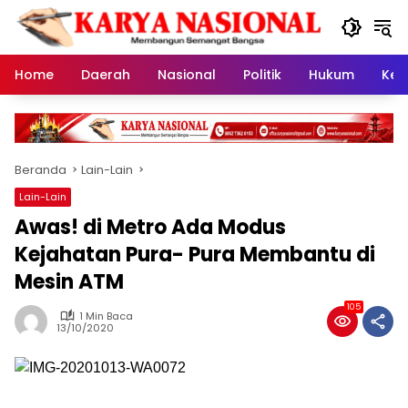
Langsung
ke
konten
Home
Daerah
Nasional
Politik
Hukum
Kes
Beranda
Lain-Lain
Lain-Lain
Awas! di Metro Ada Modus
Kejahatan Pura- Pura Membantu di
Mesin ATM
105
1 Min Baca
13/10/2020