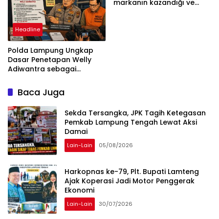
markanın kazandığı ve
daha ilerlemesi zorunlu
kategoriler
Headline
Polda Lampung Ungkap
Dasar Penetapan Welly
Adiwantra sebagai
Tersangka, 52 Saksi Telah
Diperiksa
Baca Juga
Sekda Tersangka, JPK Tagih Ketegasan
Pemkab Lampung Tengah Lewat Aksi
Damai
Lain-Lain
05/08/2026
Harkopnas ke-79, Plt. Bupati Lamteng
Ajak Koperasi Jadi Motor Penggerak
Ekonomi
Lain-Lain
30/07/2026