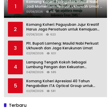
Komang Koheri: Peringatan Maulid Nabi
1
Jadi Momentum Perkuat Ukhuwah Umat di
Lampung Tengah
01/08/2026
629
Komang Koheri: Paguyuban Jujur Kreatif
2
Harus Jaga Persatuan untuk Kemajuan
Lampung Tengah
01/08/2026
623
Plt. Bupati Lamteng: Maulid Nabi Perkuat
3
Ukhuwah dan Jaga Kerukunan Umat
02/08/2026
601
Lampung Tengah Kokoh Sebagai
4
Lumbung Pangan dan Kekuatan
Perkebunan Lampung, Komang Koheri:
04/08/2026
585
Kemandirian Pangan adalah Fondasi
Menuju Indonesia Emas 2045
Komang Koheri Apresiasi 40 Tahun
5
Pengabdian ITA Optical Group untuk
Kesehatan Mata Masyarakat Lamteng
02/08/2026
581
Terbaru