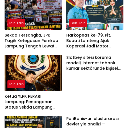
Lain-Lain
Lain-Lain
Sekda Tersangka, JPK
Harkopnas ke-79, Plt.
Tagih Ketegasan Pemkab
Bupati Lamteng Ajak
Lampung Tengah Lewat
Koperasi Jadi Motor
Aksi Damai
Penggerak Ekonomi
Slotbey sitesi koruma
modeli, internet tabanlı
kumar sektöründe kişisel
bilgilerinizi nasıl saklar?
Lain-Lain
Ketua YLPK PERARI
Lampung: Penanganan
Status Sekda Lampung
Tengah Harus
Berdasarkan Aturan,
PariBahis-un uluslararası
Bukan Tekanan Opini
devleriyle analizi —