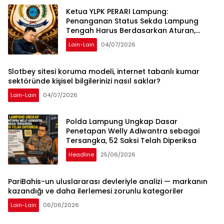
Ketua YLPK PERARI Lampung:
Penanganan Status Sekda Lampung
Tengah Harus Berdasarkan Aturan,
Bukan Tekanan Opini
Lain-Lain
04/07/2026
Slotbey sitesi koruma modeli, internet tabanlı kumar
sektöründe kişisel bilgilerinizi nasıl saklar?
Lain-Lain
04/07/2026
Polda Lampung Ungkap Dasar
Penetapan Welly Adiwantra sebagai
Tersangka, 52 Saksi Telah Diperiksa
Headline
25/06/2026
PariBahis-un uluslararası devleriyle analizi — markanın
kazandığı ve daha ilerlemesi zorunlu kategoriler
Lain-Lain
06/06/2026