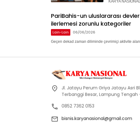
KARYA NASIONAL 
PariBahis-un uluslararası devle
ilerlemesi zorunlu kategoriler
Lain-Lain
06/06/2026
Geçen dekad zaman diliminde çevrimiçi aktivite alan
Jl. Jatayu Perum Griya Jatayu Asri Bl
Terbanggi Besar, Lampung Tengah
0852 7362 0153
bisnis.karyanasional@gmail.com