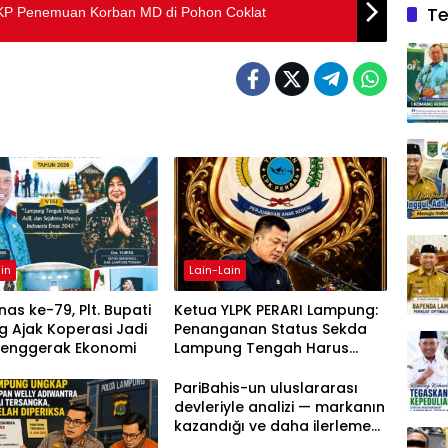
Te
 TKP Penemuan Korban MD di Pohon Coklat
in
Lain-Lain
as ke-79, Plt. Bupati
Ketua YLPK PERARI Lampung:
 Ajak Koperasi Jadi
Penanganan Status Sekda
Penggerak Ekonomi
Lampung Tengah Harus
Berdasarkan Aturan, Bukan
Tekanan Opini
PariBahis-un uluslararası
devleriyle analizi — markanın
kazandığı ve daha ilerlemesi
zorunlu kategoriler