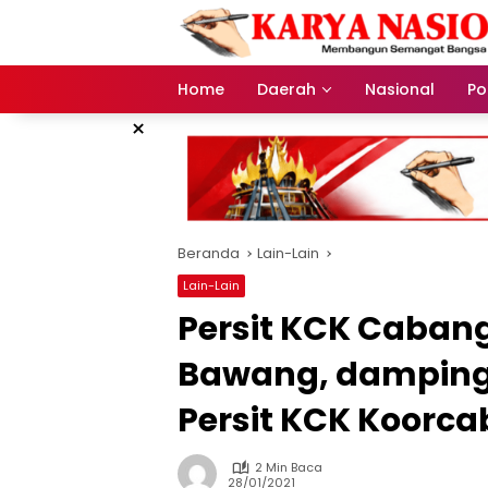
Langsung
ke
konten
Home
Daerah
Nasional
Pol
×
Beranda
Lain-Lain
Lain-Lain
Persit KCK Caban
Bawang, dampingi
Persit KCK Koorcab
2 Min Baca
28/01/2021