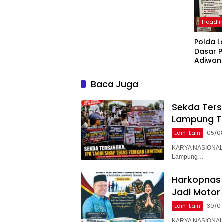
Headli
Polda 
Dasar 
Adiwan
Tersang
Diperik
Baca Juga
Sekda Ter
Lampung T
Lain-Lain
05/0
KARYA NASIONAL 
Lampung…
Harkopnas 
Jadi Motor
Lain-Lain
30/0
KARYA NASIONAL 