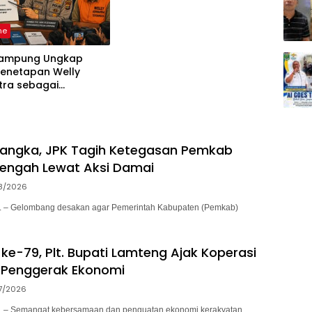
ne
Lampung Ungkap
Penetapan Welly
tra sebagai
ka, 52 Saksi Telah
sa
sangka, JPK Tagih Ketegasan Pemkab
engah Lewat Aksi Damai
8/2026
– Gelombang desakan agar Pemerintah Kabupaten (Pemkab)
ke-79, Plt. Bupati Lamteng Ajak Koperasi
 Penggerak Ekonomi
7/2026
– Semangat kebersamaan dan penguatan ekonomi kerakyatan