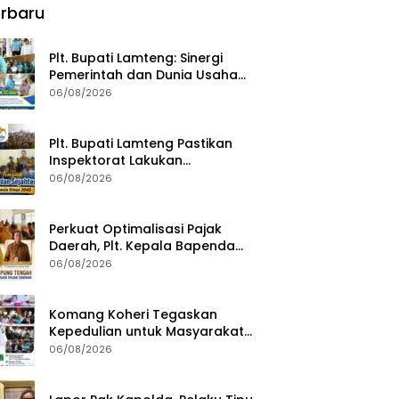
rbaru
Plt. Bupati Lamteng: Sinergi
Pemerintah dan Dunia Usaha
Kunci Pembangunan
06/08/2026
Berkelanjutan
Plt. Bupati Lamteng Pastikan
Inspektorat Lakukan
Pemeriksaan Akhir Masa
06/08/2026
Jabatan 51 Kepala Kampung
Perkuat Optimalisasi Pajak
Daerah, Plt. Kepala Bapenda
Lampung Tengah Minta Seluruh
06/08/2026
Pengelola Tingkatkan Inovasi
dan Efektivitas Kinerja
Komang Koheri Tegaskan
Kepedulian untuk Masyarakat
Lampung Tengah Lewat
06/08/2026
Penyaluran Bantuan Disabilitas