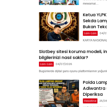
mewarnai…
Ketua YLPK
Sekda Lam
Bukan Teka
Lain-Lain
04/0
KARYA NASIONAL –
Slotbey sitesi koruma modeli, i
bilgilerinizi nasıl saklar?
Lain-Lain
04/07/2026
Bugünlerde dijital şans oyunu platformlarının yoğunlu
Polda Lam
Adiwantra 
Diperiksa
Headline
25/0