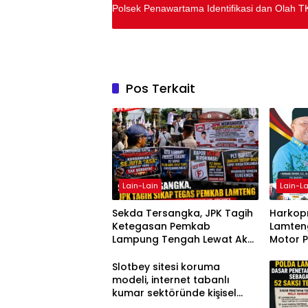
Polsek Penawartama Identifikasi dan Olah
Pos Terkait
Lain-Lain
Lain-La
Sekda Tersangka, JPK Tagih
Harkopn
Ketegasan Pemkab
Lamteng
Lampung Tengah Lewat Aksi
Motor 
Damai
Slotbey sitesi koruma
modeli, internet tabanlı
kumar sektöründe kişisel
bilgilerinizi nasıl saklar?