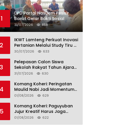
DPD Partai NasDem Pesisir
1
Barat Gelar Bakti Sosial
31/07/2026
858
IKWT Lamteng Perkuat Inovasi
2
Pertanian Melalui Study Tiru di
P4S Jimmy Hantu Foundation
30/07/2026
633
Pelepasan Calon Siswa
3
Sekolah Rakyat Tahun Ajaran
2026–2027, Plt. Bupati
31/07/2026
630
Lamteng Tegaskan Komitmen
Hadirkan Pendidikan
Komang Koheri: Peringatan
4
Berkualitas
Maulid Nabi Jadi Momentum
Perkuat Ukhuwah Umat di
01/08/2026
629
Lampung Tengah
Komang Koheri: Paguyuban
5
Jujur Kreatif Harus Jaga
Persatuan untuk Kemajuan
01/08/2026
622
Lampung Tengah