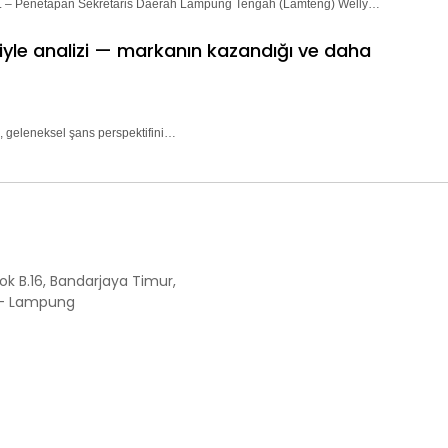
– Penetapan Sekretaris Daerah Lampung Tengah (Lamteng) Welly…
riyle analizi — markanın kazandığı ve daha
, geleneksel şans perspektifini…
ok B.16, Bandarjaya Timur,
 - Lampung