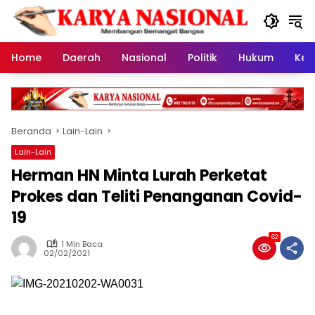
Langsung
ke
konten
Home
Daerah
Nasional
Politik
Hukum
Kes
Beranda
Lain-Lain
Lain-Lain
Herman HN Minta Lurah Perketat
Prokes dan Teliti Penanganan Covid-
19
62
1 Min Baca
02/02/2021