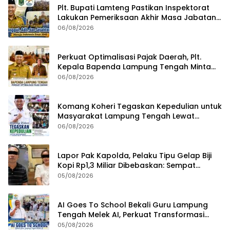
Plt. Bupati Lamteng Pastikan Inspektorat
Lakukan Pemeriksaan Akhir Masa Jabatan
51 Kepala Kampung
06/08/2026
Perkuat Optimalisasi Pajak Daerah, Plt.
Kepala Bapenda Lampung Tengah Minta
Seluruh Pengelola Tingkatkan Inovasi dan
06/08/2026
Efektivitas Kinerja
Komang Koheri Tegaskan Kepedulian untuk
Masyarakat Lampung Tengah Lewat
Penyaluran Bantuan Disabilitas
06/08/2026
Lapor Pak Kapolda, Pelaku Tipu Gelap Biji
Kopi Rp1,3 Miliar Dibebaskan: Sempat
Ditangkap di Jawa Tengah dan Ditahan di
05/08/2026
Polda Lampung
AI Goes To School Bekali Guru Lampung
Tengah Melek AI, Perkuat Transformasi
Pendidikan Digital
05/08/2026