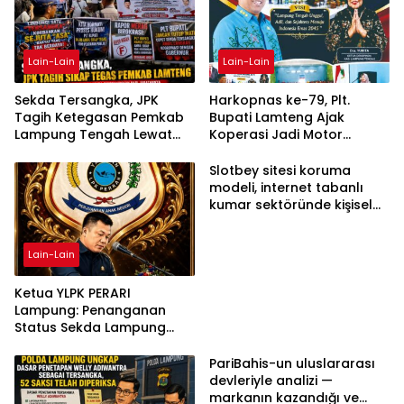
Lain-Lain
Lain-Lain
Sekda Tersangka, JPK
Harkopnas ke-79, Plt.
Tagih Ketegasan Pemkab
Bupati Lamteng Ajak
Lampung Tengah Lewat
Koperasi Jadi Motor
Aksi Damai
Penggerak Ekonomi
Slotbey sitesi koruma
modeli, internet tabanlı
kumar sektöründe kişisel
bilgilerinizi nasıl saklar?
Lain-Lain
Ketua YLPK PERARI
Lampung: Penanganan
Status Sekda Lampung
Tengah Harus
Berdasarkan Aturan,
PariBahis-un uluslararası
Bukan Tekanan Opini
devleriyle analizi —
markanın kazandığı ve