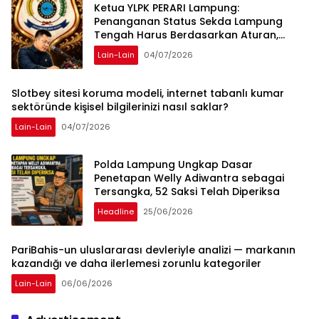
Ketua YLPK PERARI Lampung:
Penanganan Status Sekda Lampung
Tengah Harus Berdasarkan Aturan,
Bukan Tekanan Opini
Lain-Lain
04/07/2026
Slotbey sitesi koruma modeli, internet tabanlı kumar
sektöründe kişisel bilgilerinizi nasıl saklar?
Lain-Lain
04/07/2026
Polda Lampung Ungkap Dasar
Penetapan Welly Adiwantra sebagai
Tersangka, 52 Saksi Telah Diperiksa
Headline
25/06/2026
PariBahis-un uluslararası devleriyle analizi — markanın
kazandığı ve daha ilerlemesi zorunlu kategoriler
Lain-Lain
06/06/2026