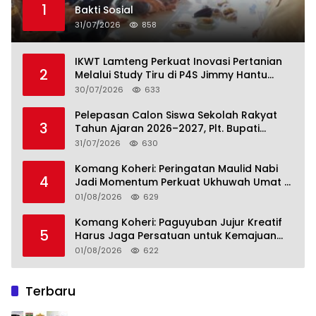
1
Bakti Sosial
31/07/2026
858
IKWT Lamteng Perkuat Inovasi Pertanian
2
Melalui Study Tiru di P4S Jimmy Hantu
Foundation
30/07/2026
633
Pelepasan Calon Siswa Sekolah Rakyat
3
Tahun Ajaran 2026–2027, Plt. Bupati
Lamteng Tegaskan Komitmen Hadirkan
31/07/2026
630
Pendidikan Berkualitas
Komang Koheri: Peringatan Maulid Nabi
4
Jadi Momentum Perkuat Ukhuwah Umat di
Lampung Tengah
01/08/2026
629
Komang Koheri: Paguyuban Jujur Kreatif
5
Harus Jaga Persatuan untuk Kemajuan
Lampung Tengah
01/08/2026
622
Terbaru