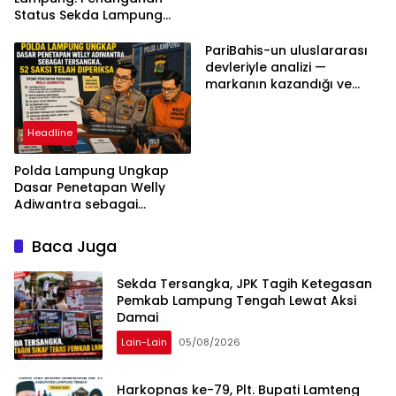
Status Sekda Lampung
Tengah Harus
Berdasarkan Aturan,
PariBahis-un uluslararası
Bukan Tekanan Opini
devleriyle analizi —
markanın kazandığı ve
daha ilerlemesi zorunlu
kategoriler
Headline
Polda Lampung Ungkap
Dasar Penetapan Welly
Adiwantra sebagai
Tersangka, 52 Saksi Telah
Diperiksa
Baca Juga
Sekda Tersangka, JPK Tagih Ketegasan
Pemkab Lampung Tengah Lewat Aksi
Damai
Lain-Lain
05/08/2026
Harkopnas ke-79, Plt. Bupati Lamteng