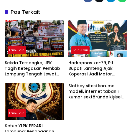
Pos Terkait
Lain-Lain
Lain-Lain
Sekda Tersangka, JPK
Harkopnas ke-79, Plt.
Tagih Ketegasan Pemkab
Bupati Lamteng Ajak
Lampung Tengah Lewat
Koperasi Jadi Motor
Aksi Damai
Penggerak Ekonomi
Slotbey sitesi koruma
modeli, internet tabanlı
kumar sektöründe kişisel
bilgilerinizi nasıl saklar?
Lain-Lain
Ketua YLPK PERARI
Lampung: Penanganan