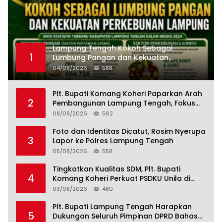
Lampung Tengah Kokoh Sebagai
1
Lumbung Pangan dan Kekuatan
Perkebunan Lampung, Komang Koheri:
04/08/2026
588
Kemandirian Pangan adalah Fondasi
Menuju Indonesia Emas 2045
Plt. Bupati Komang Koheri Paparkan Arah
2
Pembangunan Lampung Tengah, Fokus
pada SDM, Ekonomi, Infrastruktur dan
08/08/2026
562
Kesejahteraan
Foto dan Identitas Dicatut, Rosim Nyerupa
3
Lapor ke Polres Lampung Tengah
05/08/2026
558
Tingkatkan Kualitas SDM, Plt. Bupati
4
Komang Koheri Perkuat PSDKU Unila di
Lampung Tengah
03/08/2026
480
Plt. Bupati Lampung Tengah Harapkan
5
Dukungan Seluruh Pimpinan DPRD Bahas