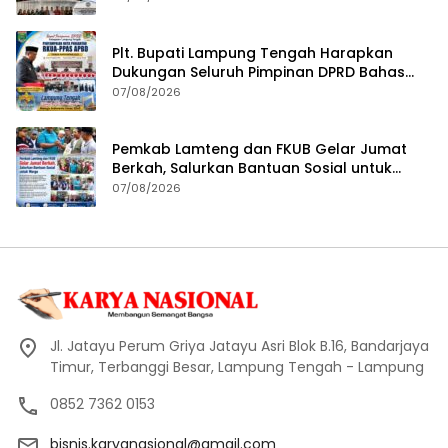
Plt. Bupati Lampung Tengah Harapkan
Dukungan Seluruh Pimpinan DPRD Bahas
RKUA-PPAS APBD Tahun 2027
07/08/2026
Pemkab Lamteng dan FKUB Gelar Jumat
Berkah, Salurkan Bantuan Sosial untuk
Warga
07/08/2026
Jl. Jatayu Perum Griya Jatayu Asri Blok B.16, Bandarjaya
Timur, Terbanggi Besar, Lampung Tengah - Lampung
0852 7362 0153
bisnis.karyanasional@gmail.com