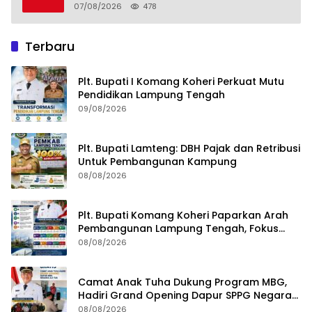
RKUA-PPAS APBD Tahun 2027
07/08/2026
478
Terbaru
Plt. Bupati I Komang Koheri Perkuat Mutu
Pendidikan Lampung Tengah
09/08/2026
Plt. Bupati Lamteng: DBH Pajak dan Retribusi
Untuk Pembangunan Kampung
08/08/2026
Plt. Bupati Komang Koheri Paparkan Arah
Pembangunan Lampung Tengah, Fokus
pada SDM, Ekonomi, Infrastruktur dan
08/08/2026
Kesejahteraan
Camat Anak Tuha Dukung Program MBG,
Hadiri Grand Opening Dapur SPPG Negara
Aji Tua Lampung Tengah
08/08/2026