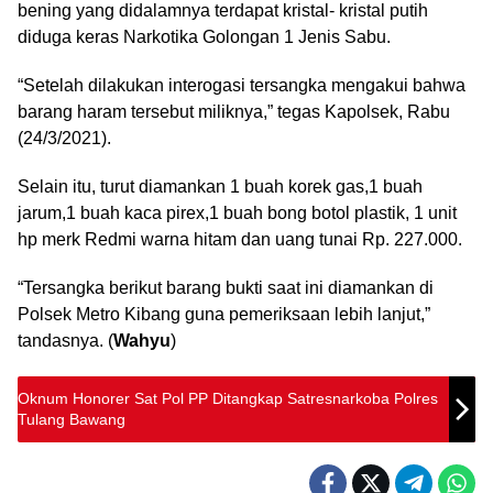
bening yang didalamnya terdapat kristal- kristal putih
diduga keras Narkotika Golongan 1 Jenis Sabu.
“Setelah dilakukan interogasi tersangka mengakui bahwa
barang haram tersebut miliknya,” tegas Kapolsek, Rabu
(24/3/2021).
Selain itu, turut diamankan 1 buah korek gas,1 buah
jarum,1 buah kaca pirex,1 buah bong botol plastik, 1 unit
hp merk Redmi warna hitam dan uang tunai Rp. 227.000.
“Tersangka berikut barang bukti saat ini diamankan di
Polsek Metro Kibang guna pemeriksaan lebih lanjut,”
tandasnya. (
Wahyu
)
Oknum Honorer Sat Pol PP Ditangkap Satresnarkoba Polres
Tulang Bawang