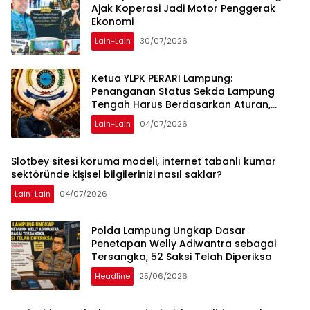
Ajak Koperasi Jadi Motor Penggerak
Ekonomi
Lain-Lain
30/07/2026
Ketua YLPK PERARI Lampung:
Penanganan Status Sekda Lampung
Tengah Harus Berdasarkan Aturan,
Bukan Tekanan Opini
Lain-Lain
04/07/2026
Slotbey sitesi koruma modeli, internet tabanlı kumar
sektöründe kişisel bilgilerinizi nasıl saklar?
Lain-Lain
04/07/2026
Polda Lampung Ungkap Dasar
Penetapan Welly Adiwantra sebagai
Tersangka, 52 Saksi Telah Diperiksa
Headline
25/06/2026