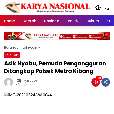
Langsung
ke
konten
Home
Daerah
Nasional
Politik
Hukum
Kes
Beranda
Lain-Lain
Lain-Lain
Asik Nyabu, Pemuda Pengangguran
Ditangkap Polsek Metro Kibang
103
1 Min Baca
24/03/2021