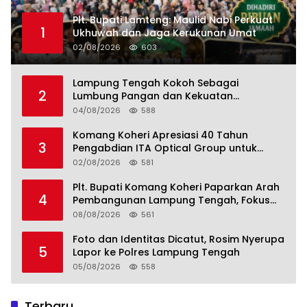
Plt. Bupati Lamteng: Maulid Nabi Perkuat
1
Ukhuwah dan Jaga Kerukunan Umat
02/08/2026
603
Lampung Tengah Kokoh Sebagai
2
Lumbung Pangan dan Kekuatan
Perkebunan Lampung, Komang Koheri:
04/08/2026
588
Kemandirian Pangan adalah Fondasi
Menuju Indonesia Emas 2045
Komang Koheri Apresiasi 40 Tahun
3
Pengabdian ITA Optical Group untuk
Kesehatan Mata Masyarakat Lamteng
02/08/2026
581
Plt. Bupati Komang Koheri Paparkan Arah
4
Pembangunan Lampung Tengah, Fokus
pada SDM, Ekonomi, Infrastruktur dan
08/08/2026
561
Kesejahteraan
Foto dan Identitas Dicatut, Rosim Nyerupa
5
Lapor ke Polres Lampung Tengah
05/08/2026
558
Terbaru