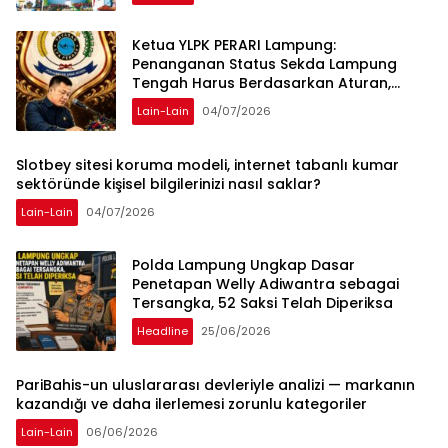
Ketua YLPK PERARI Lampung:
Penanganan Status Sekda Lampung
Tengah Harus Berdasarkan Aturan,
Bukan Tekanan Opini
Lain-Lain
04/07/2026
Slotbey sitesi koruma modeli, internet tabanlı kumar
sektöründe kişisel bilgilerinizi nasıl saklar?
Lain-Lain
04/07/2026
Polda Lampung Ungkap Dasar
Penetapan Welly Adiwantra sebagai
Tersangka, 52 Saksi Telah Diperiksa
Headline
25/06/2026
PariBahis-un uluslararası devleriyle analizi — markanın
kazandığı ve daha ilerlemesi zorunlu kategoriler
Lain-Lain
06/06/2026