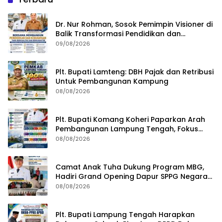
Dr. Nur Rohman, Sosok Pemimpin Visioner di
Balik Transformasi Pendidikan dan
Kebudayaan Lampung Tengah
09/08/2026
Plt. Bupati Lamteng: DBH Pajak dan Retribusi
Untuk Pembangunan Kampung
08/08/2026
Plt. Bupati Komang Koheri Paparkan Arah
Pembangunan Lampung Tengah, Fokus
pada SDM, Ekonomi, Infrastruktur dan
08/08/2026
Kesejahteraan
Camat Anak Tuha Dukung Program MBG,
Hadiri Grand Opening Dapur SPPG Negara
Aji Tua Lampung Tengah
08/08/2026
Plt. Bupati Lampung Tengah Harapkan