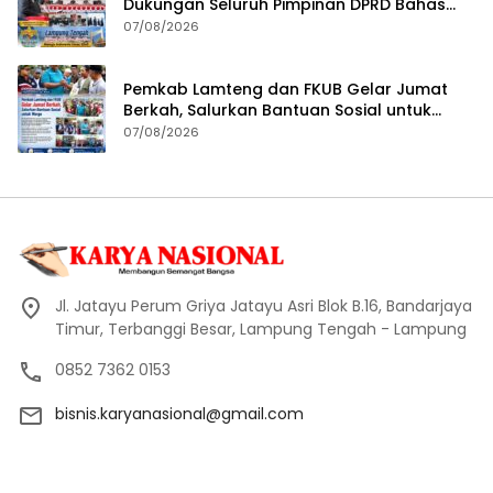
Dukungan Seluruh Pimpinan DPRD Bahas
RKUA-PPAS APBD Tahun 2027
07/08/2026
Pemkab Lamteng dan FKUB Gelar Jumat
Berkah, Salurkan Bantuan Sosial untuk
Warga
07/08/2026
Jl. Jatayu Perum Griya Jatayu Asri Blok B.16, Bandarjaya
Timur, Terbanggi Besar, Lampung Tengah - Lampung
0852 7362 0153
bisnis.karyanasional@gmail.com