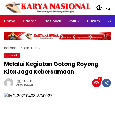
Langsung
ke
konten
Home
Daerah
Nasional
Politik
Hukum
Kes
Beranda
Lain-Lain
Lain-Lain
Melalui Kegiatan Gotong Royong
Kita Jaga Kebersamaan
57
1 Min Baca
08/04/2021