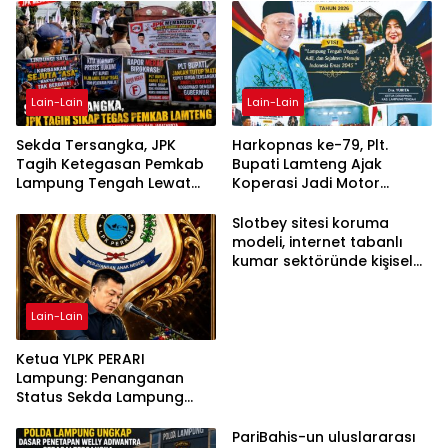
Lain-Lain
Lain-Lain
Sekda Tersangka, JPK
Harkopnas ke-79, Plt.
Tagih Ketegasan Pemkab
Bupati Lamteng Ajak
Lampung Tengah Lewat
Koperasi Jadi Motor
Aksi Damai
Penggerak Ekonomi
Slotbey sitesi koruma
modeli, internet tabanlı
kumar sektöründe kişisel
bilgilerinizi nasıl saklar?
Lain-Lain
Ketua YLPK PERARI
Lampung: Penanganan
Status Sekda Lampung
Tengah Harus
Berdasarkan Aturan,
PariBahis-un uluslararası