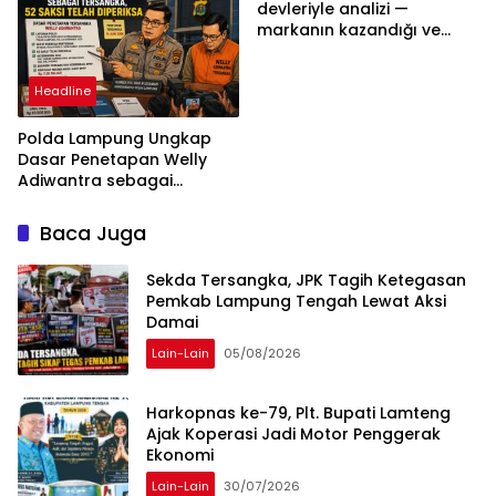
Bukan Tekanan Opini
devleriyle analizi —
markanın kazandığı ve
daha ilerlemesi zorunlu
kategoriler
Headline
Polda Lampung Ungkap
Dasar Penetapan Welly
Adiwantra sebagai
Tersangka, 52 Saksi Telah
Diperiksa
Baca Juga
Sekda Tersangka, JPK Tagih Ketegasan
Pemkab Lampung Tengah Lewat Aksi
Damai
Lain-Lain
05/08/2026
Harkopnas ke-79, Plt. Bupati Lamteng
Ajak Koperasi Jadi Motor Penggerak
Ekonomi
Lain-Lain
30/07/2026