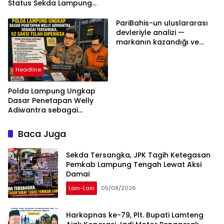
Status Sekda Lampung
Tengah Harus
Berdasarkan Aturan,
PariBahis-un uluslararası
Bukan Tekanan Opini
devleriyle analizi —
markanın kazandığı ve
daha ilerlemesi zorunlu
kategoriler
Headline
Polda Lampung Ungkap
Dasar Penetapan Welly
Adiwantra sebagai
Tersangka, 52 Saksi Telah
Diperiksa
Baca Juga
Sekda Tersangka, JPK Tagih Ketegasan
Pemkab Lampung Tengah Lewat Aksi
Damai
Lain-Lain
05/08/2026
Harkopnas ke-79, Plt. Bupati Lamteng