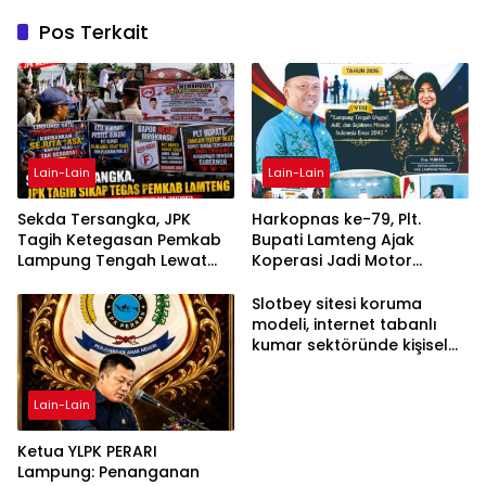
Pos Terkait
Lain-Lain
Lain-Lain
Sekda Tersangka, JPK
Harkopnas ke-79, Plt.
Tagih Ketegasan Pemkab
Bupati Lamteng Ajak
Lampung Tengah Lewat
Koperasi Jadi Motor
Aksi Damai
Penggerak Ekonomi
Slotbey sitesi koruma
modeli, internet tabanlı
kumar sektöründe kişisel
bilgilerinizi nasıl saklar?
Lain-Lain
Ketua YLPK PERARI
Lampung: Penanganan