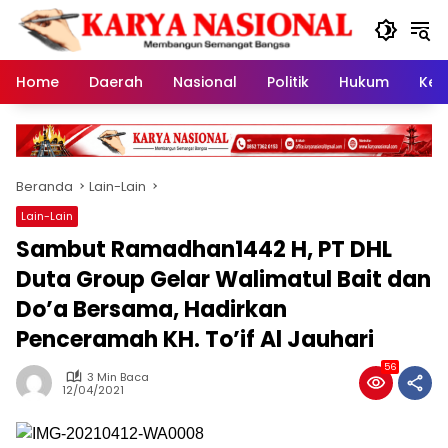
Langsung
ke
konten
Home
Daerah
Nasional
Politik
Hukum
Kes
Beranda
Lain-Lain
Lain-Lain
Sambut Ramadhan1442 H, PT DHL
Duta Group Gelar Walimatul Bait dan
Do’a Bersama, Hadirkan
Penceramah KH. To’if Al Jauhari
56
3 Min Baca
12/04/2021