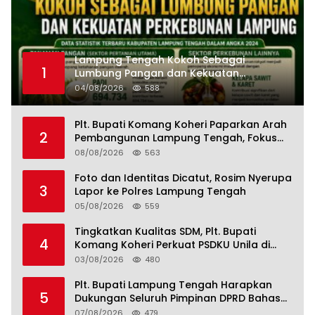
Lampung Tengah Kokoh Sebagai
1
Lumbung Pangan dan Kekuatan
Perkebunan Lampung, Komang Koheri:
04/08/2026
588
Kemandirian Pangan adalah Fondasi
Menuju Indonesia Emas 2045
Plt. Bupati Komang Koheri Paparkan Arah
2
Pembangunan Lampung Tengah, Fokus
pada SDM, Ekonomi, Infrastruktur dan
08/08/2026
563
Kesejahteraan
Foto dan Identitas Dicatut, Rosim Nyerupa
3
Lapor ke Polres Lampung Tengah
05/08/2026
559
Tingkatkan Kualitas SDM, Plt. Bupati
4
Komang Koheri Perkuat PSDKU Unila di
Lampung Tengah
03/08/2026
480
Plt. Bupati Lampung Tengah Harapkan
5
Dukungan Seluruh Pimpinan DPRD Bahas
RKUA-PPAS APBD Tahun 2027
07/08/2026
479