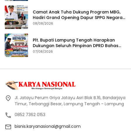
Kesejahteraan
Camat Anak Tuha Dukung Program MBG,
Hadiri Grand Opening Dapur SPPG Negara
Aji Tua Lampung Tengah
08/08/2026
Plt. Bupati Lampung Tengah Harapkan
Dukungan Seluruh Pimpinan DPRD Bahas
RKUA-PPAS APBD Tahun 2027
07/08/2026
Jl. Jatayu Perum Griya Jatayu Asri Blok B.16, Bandarjaya
Timur, Terbanggi Besar, Lampung Tengah - Lampung
0852 7362 0153
bisnis.karyanasional@gmail.com