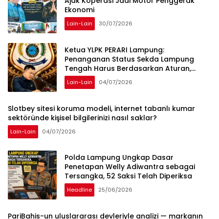
Ajak Koperasi Jadi Motor Penggerak
Ekonomi
Lain-Lain
30/07/2026
Ketua YLPK PERARI Lampung:
Penanganan Status Sekda Lampung
Tengah Harus Berdasarkan Aturan,
Bukan Tekanan Opini
Lain-Lain
04/07/2026
Slotbey sitesi koruma modeli, internet tabanlı kumar
sektöründe kişisel bilgilerinizi nasıl saklar?
Lain-Lain
04/07/2026
Polda Lampung Ungkap Dasar
Penetapan Welly Adiwantra sebagai
Tersangka, 52 Saksi Telah Diperiksa
Headline
25/06/2026
PariBahis-un uluslararası devleriyle analizi — markanın