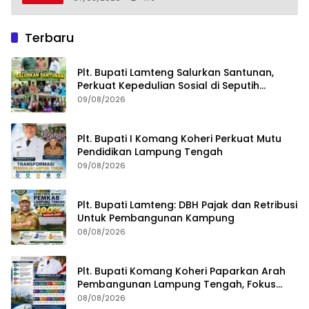
Terbaru
Plt. Bupati Lamteng Salurkan Santunan,
Perkuat Kepedulian Sosial di Seputih
Mataram
09/08/2026
Plt. Bupati I Komang Koheri Perkuat Mutu
Pendidikan Lampung Tengah
09/08/2026
Plt. Bupati Lamteng: DBH Pajak dan Retribusi
Untuk Pembangunan Kampung
08/08/2026
Plt. Bupati Komang Koheri Paparkan Arah
Pembangunan Lampung Tengah, Fokus
pada SDM, Ekonomi, Infrastruktur dan
08/08/2026