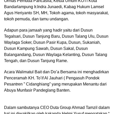
Ormas Pemuda Pancasila, Ketua Umum KOTI Kota
Bandarlampung Ir.Indra Junaedi, Kabag Hukum Lamsel
Agus Heriyanto SH, MH, Tokoh agama, tokoh masyarakat,
tokoh pemuda, dan tamu undangan.
Adapun para jamaah yang hadir yaitu dari Dusun
Tegalsari, Dusun Tanjung Baru, Dusun Talang Ulu, Dusun
Waylaga Soker, Dusun Pasir Kupa, Dusun, Sukaniah,
Dusun Kampung Sawah, Dusun Sakal, Dusun
Balangandang, Dusun Waylaga Kelanting, Dusun Talang
Tengah, dan Dusun Tanjung Rame.
Acara Walimatul Bait dan Do’a Bersama ini menghadirkan
Penceramah KH. To’if Al Jauhari ( Pengasuh Pondok
Pesantren ” Cidanghiang” yang merupakan Menantu dari
Abuya Munfasir Pandeglang Banten.
Dalam sambutanya CEO Duta Group Ahmad Tamzil dalam
hal ini diwakilkan oleh kakanda Helmi Yusuf mengatakan,“