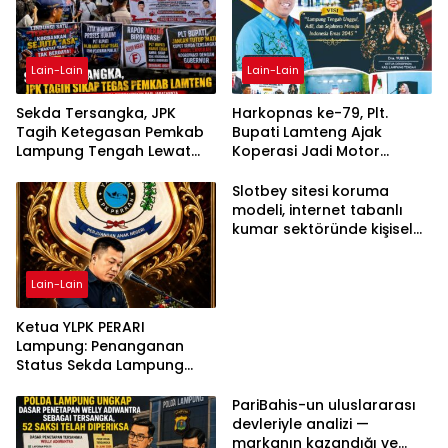
Lain-Lain
Lain-Lain
Sekda Tersangka, JPK
Harkopnas ke-79, Plt.
Tagih Ketegasan Pemkab
Bupati Lamteng Ajak
Lampung Tengah Lewat
Koperasi Jadi Motor
Aksi Damai
Penggerak Ekonomi
Slotbey sitesi koruma
modeli, internet tabanlı
kumar sektöründe kişisel
bilgilerinizi nasıl saklar?
Lain-Lain
Ketua YLPK PERARI
Lampung: Penanganan
Status Sekda Lampung
Tengah Harus
Berdasarkan Aturan,
PariBahis-un uluslararası
Bukan Tekanan Opini
devleriyle analizi —
markanın kazandığı ve