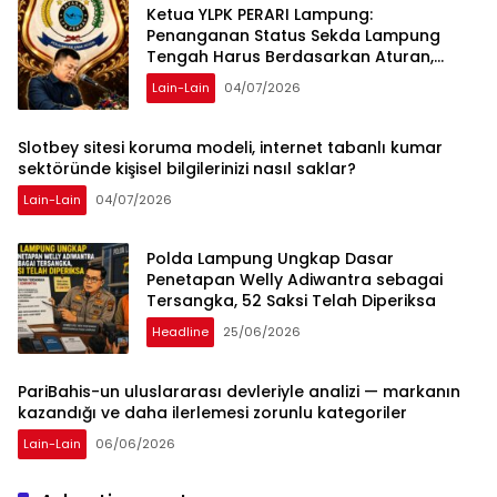
Ketua YLPK PERARI Lampung:
Penanganan Status Sekda Lampung
Tengah Harus Berdasarkan Aturan,
Bukan Tekanan Opini
Lain-Lain
04/07/2026
Slotbey sitesi koruma modeli, internet tabanlı kumar
sektöründe kişisel bilgilerinizi nasıl saklar?
Lain-Lain
04/07/2026
Polda Lampung Ungkap Dasar
Penetapan Welly Adiwantra sebagai
Tersangka, 52 Saksi Telah Diperiksa
Headline
25/06/2026
PariBahis-un uluslararası devleriyle analizi — markanın
kazandığı ve daha ilerlemesi zorunlu kategoriler
Lain-Lain
06/06/2026