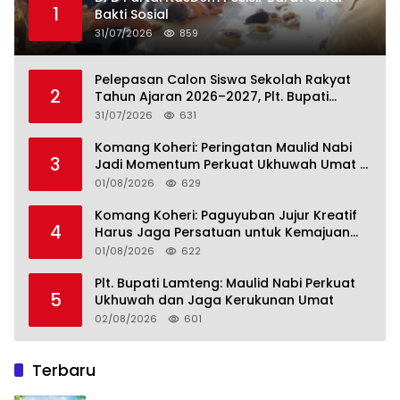
1
Bakti Sosial
31/07/2026
859
Pelepasan Calon Siswa Sekolah Rakyat
2
Tahun Ajaran 2026–2027, Plt. Bupati
Lamteng Tegaskan Komitmen Hadirkan
31/07/2026
631
Pendidikan Berkualitas
Komang Koheri: Peringatan Maulid Nabi
3
Jadi Momentum Perkuat Ukhuwah Umat di
Lampung Tengah
01/08/2026
629
Komang Koheri: Paguyuban Jujur Kreatif
4
Harus Jaga Persatuan untuk Kemajuan
Lampung Tengah
01/08/2026
622
Plt. Bupati Lamteng: Maulid Nabi Perkuat
5
Ukhuwah dan Jaga Kerukunan Umat
02/08/2026
601
Terbaru