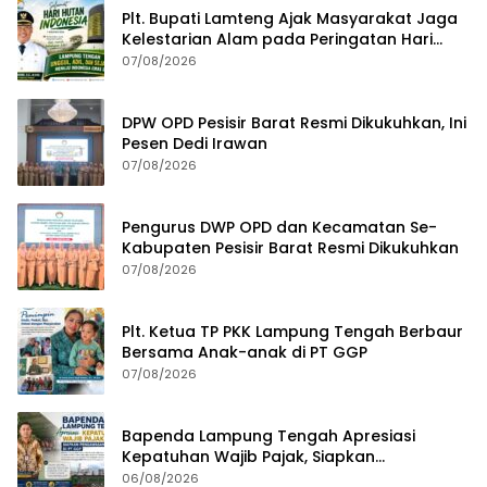
Plt. Bupati Lamteng Ajak Masyarakat Jaga
Kelestarian Alam pada Peringatan Hari
Hutan Indonesia 2026
07/08/2026
DPW OPD Pesisir Barat Resmi Dikukuhkan, Ini
Pesen Dedi Irawan
07/08/2026
Pengurus DWP OPD dan Kecamatan Se-
Kabupaten Pesisir Barat Resmi Dikukuhkan
07/08/2026
Plt. Ketua TP PKK Lampung Tengah Berbaur
Bersama Anak-anak di PT GGP
07/08/2026
Bapenda Lampung Tengah Apresiasi
Kepatuhan Wajib Pajak, Siapkan
Pengawasan Terpadu di PT GGP
06/08/2026