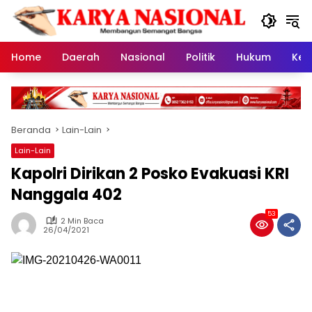
Langsung
ke
konten
Home
Daerah
Nasional
Politik
Hukum
Kes
Beranda
Lain-Lain
Lain-Lain
Kapolri Dirikan 2 Posko Evakuasi KRI
Nanggala 402
53
2 Min Baca
26/04/2021