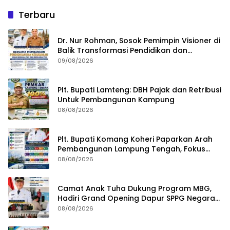
Terbaru
Dr. Nur Rohman, Sosok Pemimpin Visioner di
Balik Transformasi Pendidikan dan
Kebudayaan Lampung Tengah
09/08/2026
Plt. Bupati Lamteng: DBH Pajak dan Retribusi
Untuk Pembangunan Kampung
08/08/2026
Plt. Bupati Komang Koheri Paparkan Arah
Pembangunan Lampung Tengah, Fokus
pada SDM, Ekonomi, Infrastruktur dan
08/08/2026
Kesejahteraan
Camat Anak Tuha Dukung Program MBG,
Hadiri Grand Opening Dapur SPPG Negara
Aji Tua Lampung Tengah
08/08/2026