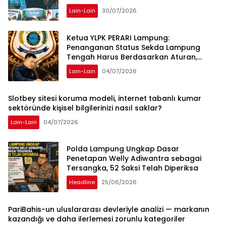
Lain-Lain
30/07/2026
Ketua YLPK PERARI Lampung:
Penanganan Status Sekda Lampung
Tengah Harus Berdasarkan Aturan,
Bukan Tekanan Opini
Lain-Lain
04/07/2026
Slotbey sitesi koruma modeli, internet tabanlı kumar
sektöründe kişisel bilgilerinizi nasıl saklar?
Lain-Lain
04/07/2026
Polda Lampung Ungkap Dasar
Penetapan Welly Adiwantra sebagai
Tersangka, 52 Saksi Telah Diperiksa
Headline
25/06/2026
PariBahis-un uluslararası devleriyle analizi — markanın
kazandığı ve daha ilerlemesi zorunlu kategoriler