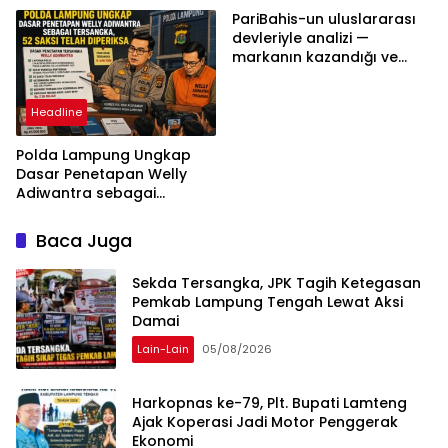
Berdasarkan Aturan,
PariBahis-un uluslararası
Bukan Tekanan Opini
devleriyle analizi —
markanın kazandığı ve
daha ilerlemesi zorunlu
kategoriler
Headline
Polda Lampung Ungkap
Dasar Penetapan Welly
Adiwantra sebagai
Tersangka, 52 Saksi Telah
Diperiksa
Baca Juga
Sekda Tersangka, JPK Tagih Ketegasan
Pemkab Lampung Tengah Lewat Aksi
Damai
Lain-Lain
05/08/2026
Harkopnas ke-79, Plt. Bupati Lamteng
Ajak Koperasi Jadi Motor Penggerak
Ekonomi