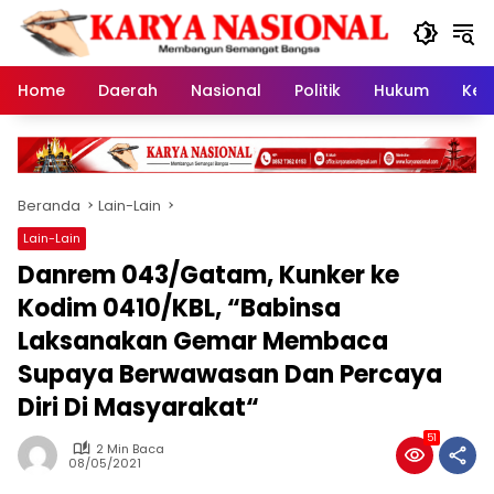
Langsung
ke
konten
Home
Daerah
Nasional
Politik
Hukum
Kes
Beranda
Lain-Lain
Lain-Lain
Danrem 043/Gatam, Kunker ke
Kodim 0410/KBL, “Babinsa
Laksanakan Gemar Membaca
Supaya Berwawasan Dan Percaya
Diri Di Masyarakat“
51
2 Min Baca
08/05/2021