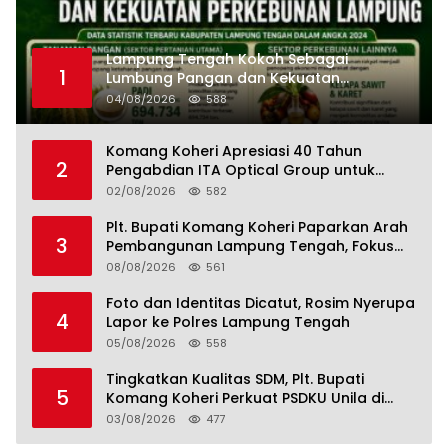
Lampung Tengah Kokoh Sebagai
1
Lumbung Pangan dan Kekuatan
Perkebunan Lampung, Komang Koheri:
04/08/2026
588
Kemandirian Pangan adalah Fondasi
Menuju Indonesia Emas 2045
Komang Koheri Apresiasi 40 Tahun
2
Pengabdian ITA Optical Group untuk
Kesehatan Mata Masyarakat Lamteng
02/08/2026
582
Plt. Bupati Komang Koheri Paparkan Arah
3
Pembangunan Lampung Tengah, Fokus
pada SDM, Ekonomi, Infrastruktur dan
08/08/2026
561
Kesejahteraan
Foto dan Identitas Dicatut, Rosim Nyerupa
4
Lapor ke Polres Lampung Tengah
05/08/2026
558
Tingkatkan Kualitas SDM, Plt. Bupati
5
Komang Koheri Perkuat PSDKU Unila di
Lampung Tengah
03/08/2026
477