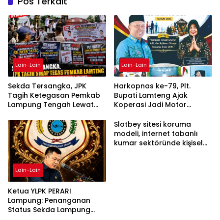
Pos Terkait
Lain-Lain
Lain-Lain
Sekda Tersangka, JPK
Harkopnas ke-79, Plt.
Tagih Ketegasan Pemkab
Bupati Lamteng Ajak
Lampung Tengah Lewat
Koperasi Jadi Motor
Aksi Damai
Penggerak Ekonomi
Slotbey sitesi koruma
modeli, internet tabanlı
kumar sektöründe kişisel
bilgilerinizi nasıl saklar?
Lain-Lain
Ketua YLPK PERARI
Lampung: Penanganan
Status Sekda Lampung
Tengah Harus