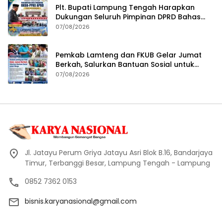
Plt. Bupati Lampung Tengah Harapkan
Dukungan Seluruh Pimpinan DPRD Bahas
RKUA-PPAS APBD Tahun 2027
07/08/2026
Pemkab Lamteng dan FKUB Gelar Jumat
Berkah, Salurkan Bantuan Sosial untuk
Warga
07/08/2026
Jl. Jatayu Perum Griya Jatayu Asri Blok B.16, Bandarjaya
Timur, Terbanggi Besar, Lampung Tengah - Lampung
0852 7362 0153
bisnis.karyanasional@gmail.com