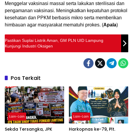
Menggelar vaksinasi massal serta lakukan sterilisasi dan
pengamanan vaksinasi. Meningkatkan kepatuhan protokol
kesehatan dan PPKM berbasis mikro serta memberikan
himbauan agar masyarakat mematuhi prokes. (
Apala
)
Pastikan Suplai Listrik Aman, GM PLN UID Lampung
Kunjungi Industri Oksigen
Pos Terkait
Lain-Lain
Lain-Lain
Sekda Tersangka, JPK
Harkopnas ke-79, Plt.