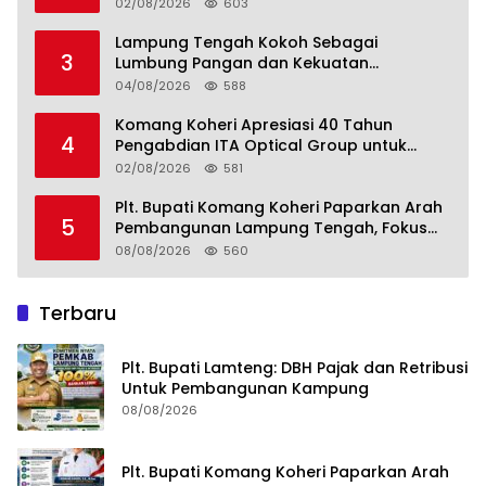
02/08/2026
603
Lampung Tengah Kokoh Sebagai
3
Lumbung Pangan dan Kekuatan
Perkebunan Lampung, Komang Koheri:
04/08/2026
588
Kemandirian Pangan adalah Fondasi
Menuju Indonesia Emas 2045
Komang Koheri Apresiasi 40 Tahun
4
Pengabdian ITA Optical Group untuk
Kesehatan Mata Masyarakat Lamteng
02/08/2026
581
Plt. Bupati Komang Koheri Paparkan Arah
5
Pembangunan Lampung Tengah, Fokus
pada SDM, Ekonomi, Infrastruktur dan
08/08/2026
560
Kesejahteraan
Terbaru
Plt. Bupati Lamteng: DBH Pajak dan Retribusi
Untuk Pembangunan Kampung
08/08/2026
Plt. Bupati Komang Koheri Paparkan Arah