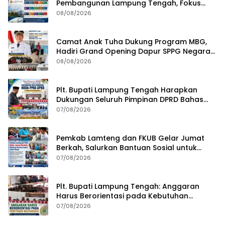
Pembangunan Lampung Tengah, Fokus
pada SDM, Ekonomi, Infrastruktur dan
08/08/2026
Kesejahteraan
Camat Anak Tuha Dukung Program MBG,
Hadiri Grand Opening Dapur SPPG Negara
Aji Tua Lampung Tengah
08/08/2026
Plt. Bupati Lampung Tengah Harapkan
Dukungan Seluruh Pimpinan DPRD Bahas
RKUA-PPAS APBD Tahun 2027
07/08/2026
Pemkab Lamteng dan FKUB Gelar Jumat
Berkah, Salurkan Bantuan Sosial untuk
Warga
07/08/2026
Plt. Bupati Lampung Tengah: Anggaran
Harus Berorientasi pada Kebutuhan
Masyarakat
07/08/2026