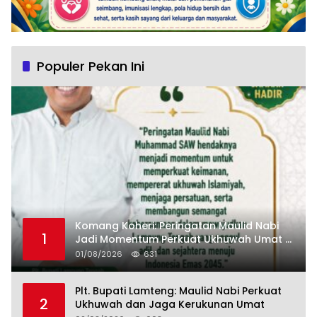
Populer Pekan Ini
Komang Koheri: Peringatan Maulid Nabi
1
Jadi Momentum Perkuat Ukhuwah Umat di
Lampung Tengah
01/08/2026
631
Plt. Bupati Lamteng: Maulid Nabi Perkuat
2
Ukhuwah dan Jaga Kerukunan Umat