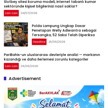
Slotbey sitesi koruma modeli, internet tabanlı kumar
sektöründe kişisel bilgilerinizi nasıl saklar?
Lain-Lain
04/07/2026
Polda Lampung Ungkap Dasar
Penetapan Welly Adiwantra sebagai
Tersangka, 52 Saksi Telah Diperiksa
Headline
25/06/2026
PariBahis-un uluslararası devleriyle analizi — markanın
kazandığı ve daha ilerlemesi zorunlu kategoriler
Lain-Lain
06/06/2026
Advertisement