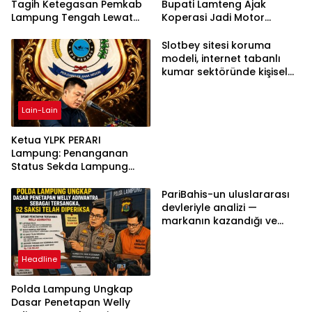
Tagih Ketegasan Pemkab
Bupati Lamteng Ajak
Lampung Tengah Lewat
Koperasi Jadi Motor
Aksi Damai
Penggerak Ekonomi
Slotbey sitesi koruma
modeli, internet tabanlı
kumar sektöründe kişisel
bilgilerinizi nasıl saklar?
Lain-Lain
Ketua YLPK PERARI
Lampung: Penanganan
Status Sekda Lampung
Tengah Harus
Berdasarkan Aturan,
PariBahis-un uluslararası
Bukan Tekanan Opini
devleriyle analizi —
markanın kazandığı ve
daha ilerlemesi zorunlu
kategoriler
Headline
Polda Lampung Ungkap
Dasar Penetapan Welly