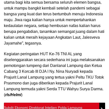
utama bagi kita semua bersama seluruh elemen bangsa,
untuk mampu bangkit kembali setelah pandemi sebagai
bangsa yang kuat dan terus bertumbuh menuju Indonesia
maju. Jiwa raga kalian hanya untuk mempertahankan
kedaulatan negara, setiap hembusan nafas kalian harus
berupa pengabdian, tanamkan semangat juang dalam hati
kalian untuk meraih kejayaan Angkatan Laut, Jalesveva
Jayamahe”, tegasnya.
Kegiatan peringatan HUT Ke-76 TNI AL yang
diselenggarakan secara sederhana ini juga melaksanakan
pemotongan tumpeng dari Danlanal Lampung dan Ketua
Cabang 3 Korcab III DJA I Ny. Nina Nuryadi kepada
Prajurit Lanal Lampung yang tertua yakni Peltu TKU Totok
Prasmono dan juga diberikan kepada Prajurit Lanal
Lampung termuda yakni Serda TTU Wahyu Surya Darma.
(
rls/Helmi
)
Subdit Ekonomi Direktorat Intelijen Polda Lampung