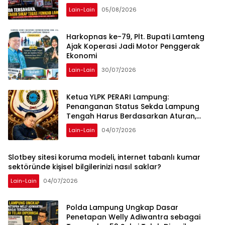
Lain-Lain
05/08/2026
Harkopnas ke-79, Plt. Bupati Lamteng
Ajak Koperasi Jadi Motor Penggerak
Ekonomi
Lain-Lain
30/07/2026
Ketua YLPK PERARI Lampung:
Penanganan Status Sekda Lampung
Tengah Harus Berdasarkan Aturan,
Bukan Tekanan Opini
Lain-Lain
04/07/2026
Slotbey sitesi koruma modeli, internet tabanlı kumar
sektöründe kişisel bilgilerinizi nasıl saklar?
Lain-Lain
04/07/2026
Polda Lampung Ungkap Dasar
Penetapan Welly Adiwantra sebagai