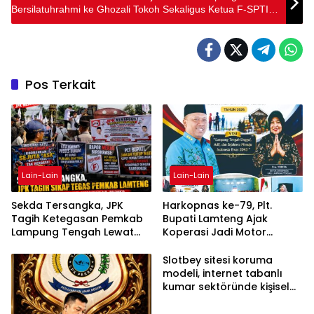
Bersilatuhrahmi ke Ghozali Tokoh Sekaligus Ketua F-SPTI
Panjang
Pos Terkait
Lain-Lain
Lain-Lain
Sekda Tersangka, JPK
Harkopnas ke-79, Plt.
Tagih Ketegasan Pemkab
Bupati Lamteng Ajak
Lampung Tengah Lewat
Koperasi Jadi Motor
Aksi Damai
Penggerak Ekonomi
Slotbey sitesi koruma
modeli, internet tabanlı
kumar sektöründe kişisel
bilgilerinizi nasıl saklar?