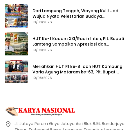
Dari Lampung Tengah, Wayang Kulit Jadi
Wujud Nyata Pelestarian Budaya
Nusantara
10/08/2026
HUT Ke-1 Kodam XXI/Radin Inten, Plt. Bupati
Lamteng Sampaikan Apresiasi dan
Harapan untuk TNI
10/08/2026
Meriahkan HUT RI ke-81 dan HUT Kampung
Varia Agung Mataram ke-63, Plt. Bupati
Lampung Tengah Hadiri Pagelaran Wayang
10/08/2026
Kulit
Jl. Jatayu Perum Griya Jatayu Asri Blok B.16, Bandarjaya
Timur, Terbanggi Besar, Lampung Tengah - Lampung