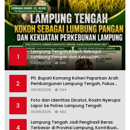
Lampung Tengah Kokoh Sebagai
1
Lumbung Pangan dan Kekuatan
Perkebunan Lampung, Komang Koheri:
04/08/2026
589
Kemandirian Pangan adalah Fondasi
Menuju Indonesia Emas 2045
Plt. Bupati Komang Koheri Paparkan Arah
2
Pembangunan Lampung Tengah, Fokus
pada SDM, Ekonomi, Infrastruktur dan
08/08/2026
564
Kesejahteraan
Foto dan Identitas Dicatut, Rosim Nyerupa
3
Lapor ke Polres Lampung Tengah
05/08/2026
562
Lampung Tengah Jadi Penghasil Beras
4
Terbesar di Provinsi Lampung, Kontribusi