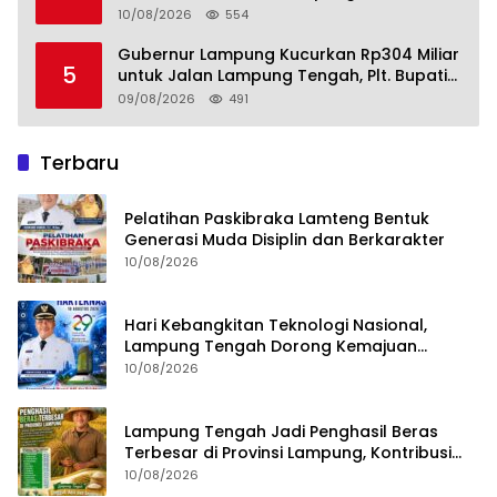
Nyata untuk Swasembada Pangan
10/08/2026
554
Nasional
Gubernur Lampung Kucurkan Rp304 Miliar
5
untuk Jalan Lampung Tengah, Plt. Bupati
Komang Koheri Apresiasi
09/08/2026
491
Terbaru
Pelatihan Paskibraka Lamteng Bentuk
Generasi Muda Disiplin dan Berkarakter
10/08/2026
Hari Kebangkitan Teknologi Nasional,
Lampung Tengah Dorong Kemajuan
Berbasis Inovasi
10/08/2026
Lampung Tengah Jadi Penghasil Beras
Terbesar di Provinsi Lampung, Kontribusi
Nyata untuk Swasembada Pangan
10/08/2026
Nasional