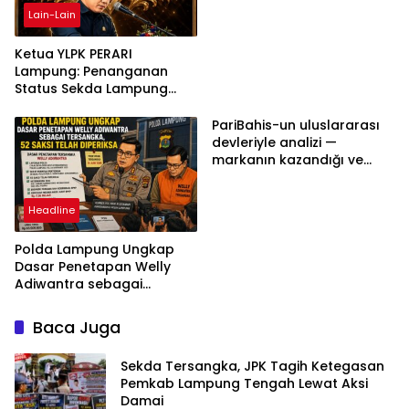
Lain-Lain
Ketua YLPK PERARI
Lampung: Penanganan
Status Sekda Lampung
Tengah Harus
Berdasarkan Aturan,
PariBahis-un uluslararası
Bukan Tekanan Opini
devleriyle analizi —
markanın kazandığı ve
daha ilerlemesi zorunlu
kategoriler
Headline
Polda Lampung Ungkap
Dasar Penetapan Welly
Adiwantra sebagai
Tersangka, 52 Saksi Telah
Diperiksa
Baca Juga
Sekda Tersangka, JPK Tagih Ketegasan
Pemkab Lampung Tengah Lewat Aksi
Damai