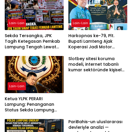
Lain-Lain
Lain-Lain
Sekda Tersangka, JPK
Harkopnas ke-79, Plt.
Tagih Ketegasan Pemkab
Bupati Lamteng Ajak
Lampung Tengah Lewat
Koperasi Jadi Motor
Aksi Damai
Penggerak Ekonomi
Slotbey sitesi koruma
modeli, internet tabanlı
kumar sektöründe kişisel
bilgilerinizi nasıl saklar?
Lain-Lain
Ketua YLPK PERARI
Lampung: Penanganan
Status Sekda Lampung
Tengah Harus
Berdasarkan Aturan,
PariBahis-un uluslararası
Bukan Tekanan Opini
devleriyle analizi —