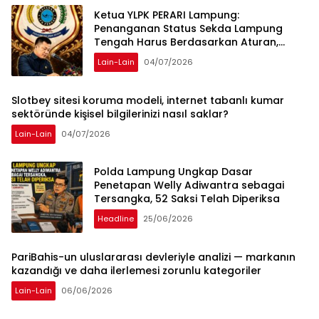
Ketua YLPK PERARI Lampung:
Penanganan Status Sekda Lampung
Tengah Harus Berdasarkan Aturan,
Bukan Tekanan Opini
Lain-Lain
04/07/2026
Slotbey sitesi koruma modeli, internet tabanlı kumar
sektöründe kişisel bilgilerinizi nasıl saklar?
Lain-Lain
04/07/2026
Polda Lampung Ungkap Dasar
Penetapan Welly Adiwantra sebagai
Tersangka, 52 Saksi Telah Diperiksa
Headline
25/06/2026
PariBahis-un uluslararası devleriyle analizi — markanın
kazandığı ve daha ilerlemesi zorunlu kategoriler
Lain-Lain
06/06/2026