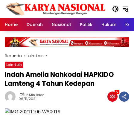
Langsung
ke
konten
Home
Daerah
Nasional
Politik
Hukum
Kes
Beranda
Lain-Lain
Lain-Lain
Indah Amelia Nahkodai HAPKIDO
Lamteng 4 Tahun Kedepan
72
2 Min Baca
06/11/2021