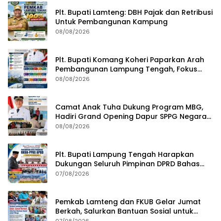
Plt. Bupati Lamteng: DBH Pajak dan Retribusi
Untuk Pembangunan Kampung
08/08/2026
Plt. Bupati Komang Koheri Paparkan Arah
Pembangunan Lampung Tengah, Fokus
pada SDM, Ekonomi, Infrastruktur dan
08/08/2026
Kesejahteraan
Camat Anak Tuha Dukung Program MBG,
Hadiri Grand Opening Dapur SPPG Negara
Aji Tua Lampung Tengah
08/08/2026
Plt. Bupati Lampung Tengah Harapkan
Dukungan Seluruh Pimpinan DPRD Bahas
RKUA-PPAS APBD Tahun 2027
07/08/2026
Pemkab Lamteng dan FKUB Gelar Jumat
Berkah, Salurkan Bantuan Sosial untuk
Warga
07/08/2026