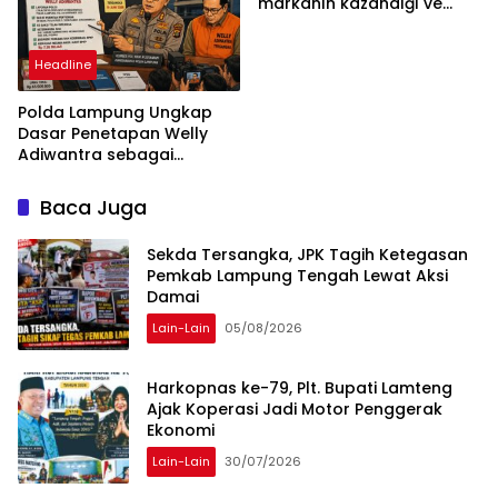
markanın kazandığı ve
daha ilerlemesi zorunlu
kategoriler
Headline
Polda Lampung Ungkap
Dasar Penetapan Welly
Adiwantra sebagai
Tersangka, 52 Saksi Telah
Diperiksa
Baca Juga
Sekda Tersangka, JPK Tagih Ketegasan
Pemkab Lampung Tengah Lewat Aksi
Damai
Lain-Lain
05/08/2026
Harkopnas ke-79, Plt. Bupati Lamteng
Ajak Koperasi Jadi Motor Penggerak
Ekonomi
Lain-Lain
30/07/2026