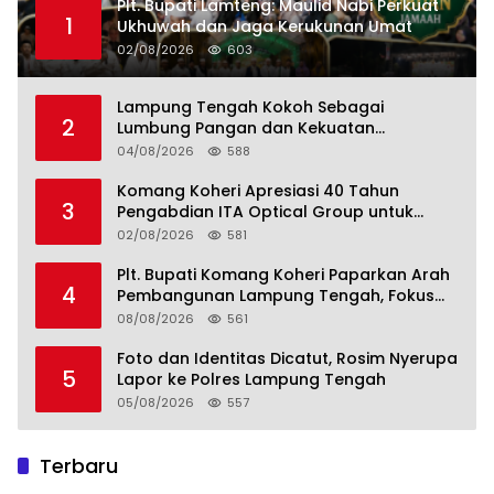
Plt. Bupati Lamteng: Maulid Nabi Perkuat
1
Ukhuwah dan Jaga Kerukunan Umat
02/08/2026
603
Lampung Tengah Kokoh Sebagai
2
Lumbung Pangan dan Kekuatan
Perkebunan Lampung, Komang Koheri:
04/08/2026
588
Kemandirian Pangan adalah Fondasi
Menuju Indonesia Emas 2045
Komang Koheri Apresiasi 40 Tahun
3
Pengabdian ITA Optical Group untuk
Kesehatan Mata Masyarakat Lamteng
02/08/2026
581
Plt. Bupati Komang Koheri Paparkan Arah
4
Pembangunan Lampung Tengah, Fokus
pada SDM, Ekonomi, Infrastruktur dan
08/08/2026
561
Kesejahteraan
Foto dan Identitas Dicatut, Rosim Nyerupa
5
Lapor ke Polres Lampung Tengah
05/08/2026
557
Terbaru