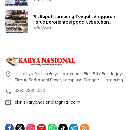
Plt. Bupati Lampung Tengah: Anggaran
Harus Berorientasi pada Kebutuhan
Masyarakat
07/08/2026
Jl. Jatayu Perum Griya Jatayu Asri Blok B.16, Bandarjaya
Timur, Terbanggi Besar, Lampung Tengah - Lampung
0852 7362 0153
bisnis.karyanasional@gmail.com