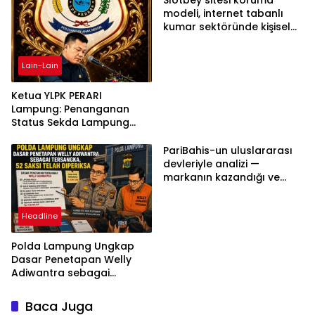
Slotbey sitesi koruma
modeli, internet tabanlı
kumar sektöründe kişisel
bilgilerinizi nasıl saklar?
Lain-Lain
Ketua YLPK PERARI
Lampung: Penanganan
Status Sekda Lampung
Tengah Harus
Berdasarkan Aturan,
PariBahis-un uluslararası
Bukan Tekanan Opini
devleriyle analizi —
markanın kazandığı ve
daha ilerlemesi zorunlu
kategoriler
Headline
Polda Lampung Ungkap
Dasar Penetapan Welly
Adiwantra sebagai
Tersangka, 52 Saksi Telah
Diperiksa
Baca Juga