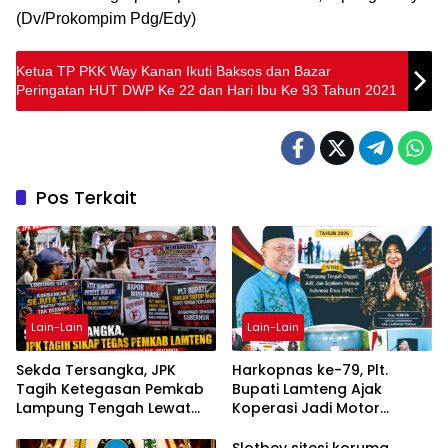
(Dv/Prokompim Pdg/Edy)
Ketua TP PKK Way Kanan Ikuti Baksos dan Bazar
Peringatan HUT DWP Ke 22 dan Hari Ibu Ke 93 Tahun 2021
Pos Terkait
Lain-Lain
Lain-Lain
Sekda Tersangka, JPK
Harkopnas ke-79, Plt.
Tagih Ketegasan Pemkab
Bupati Lamteng Ajak
Lampung Tengah Lewat
Koperasi Jadi Motor
Aksi Damai
Penggerak Ekonomi