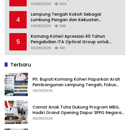
02/08/2026
603
Lampung Tengah Kokoh Sebagai
4
Lumbung Pangan dan Kekuatan
Perkebunan Lampung, Komang Koheri:
04/08/2026
588
Kemandirian Pangan adalah Fondasi
Menuju Indonesia Emas 2045
Komang Koheri Apresiasi 40 Tahun
5
Pengabdian ITA Optical Group untuk
Kesehatan Mata Masyarakat Lamteng
02/08/2026
581
Terbaru
Plt. Bupati Komang Koheri Paparkan Arah
Pembangunan Lampung Tengah, Fokus
pada SDM, Ekonomi, Infrastruktur dan
08/08/2026
Kesejahteraan
Camat Anak Tuha Dukung Program MBG,
Hadiri Grand Opening Dapur SPPG Negara
Aji Tua Lampung Tengah
08/08/2026