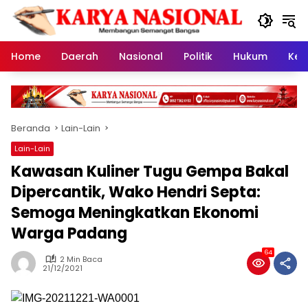
Langsung
ke
konten
Home
Daerah
Nasional
Politik
Hukum
Kes
Beranda
Lain-Lain
Lain-Lain
Kawasan Kuliner Tugu Gempa Bakal
Dipercantik, Wako Hendri Septa:
Semoga Meningkatkan Ekonomi
Warga Padang
64
2 Min Baca
21/12/2021