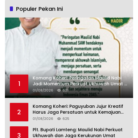
Populer Pekan Ini
Komang Koheri: Peringatan Maulid Nabi
1
Jadi Momentum Perkuat Ukhuwah Umat di
Lampung Tengah
01/08/2026
631
Komang Koheri: Paguyuban Jujur Kreatif
2
Harus Jaga Persatuan untuk Kemajuan
Lampung Tengah
01/08/2026
625
Plt. Bupati Lamteng: Maulid Nabi Perkuat
3
Ukhuwah dan Jaga Kerukunan Umat