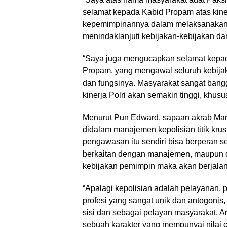
selamat kepada Kabid Propam atas kinerj
kepemimpinannya dalam melaksanakan tu
menindaklanjuti kebijakan-kebijakan d
“Saya juga mengucapkan selamat kepada
Propam, yang mengawal seluruh kebija
dan fungsinya. Masyarakat sangat ban
kinerja Polri akan semakin tinggi, khu
Menurut Pun Edward, sapaan akrab Man
didalam manajemen kepolisian titik krus
pengawasan itu sendiri bisa berperan se
berkaitan dengan manajemen, maupun d
kebijakan pemimpin maka akan berjala
“Apalagi kepolisian adalah pelayanan
profesi yang sangat unik dan antogon
sisi dan sebagai pelayan masyarakat. A
sebuah karakter yang mempunyai nilai