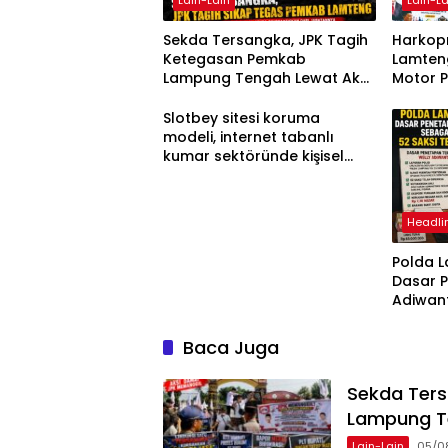
Sekda Tersangka, JPK Tagih
Harkopn
Ketegasan Pemkab
Lamteng
Lampung Tengah Lewat Aksi
Motor 
Damai
Slotbey sitesi koruma
modeli, internet tabanlı
kumar sektöründe kişisel
bilgilerinizi nasıl saklar?
Headli
Polda 
Dasar 
Adiwan
Tersang
Diperik
Baca Juga
Sekda Ter
Lampung T
Lain-Lain
05/0