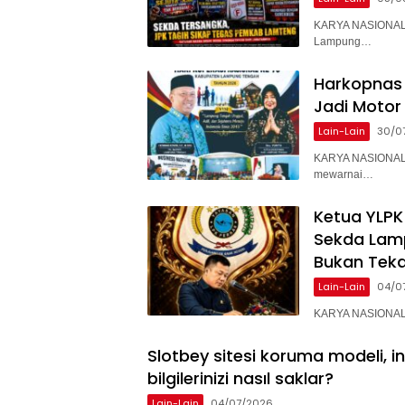
KARYA NASIONAL 
Lampung…
Harkopnas 
Jadi Motor
Lain-Lain
30/0
KARYA NASIONAL 
mewarnai…
Ketua YLPK
Sekda Lam
Bukan Teka
Lain-Lain
04/0
KARYA NASIONAL –
Slotbey sitesi koruma modeli, i
bilgilerinizi nasıl saklar?
Lain-Lain
04/07/2026