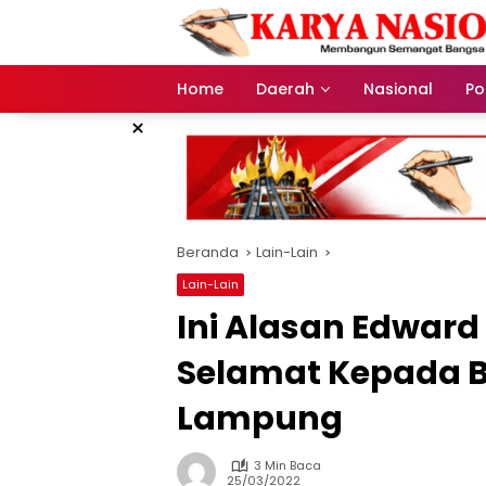
Langsung
ke
konten
Home
Daerah
Nasional
Pol
×
Beranda
Lain-Lain
Lain-Lain
Ini Alasan Edwar
Selamat Kepada B
Lampung
3 Min Baca
25/03/2022