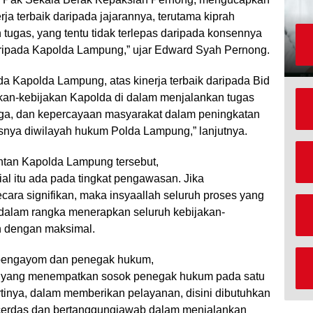
a terbaik daripada jajarannya, terutama kiprah
gas, yang tentu tidak terlepas daripada konsennya
aripada Kapolda Lampung,” ujar Edward Syah Pernong.
 Kapolda Lampung, atas kinerja terbaik daripada Bid
kan-kebijakan Kapolda di dalam menjalankan tugas
gga, dan kepercayaan masyarakat dalam peningkatan
susnya diwilayah hukum Polda Lampung,” lanjutnya.
tan Kapolda Lampung tersebut,
ial itu ada pada tingkat pengawasan. Jika
cara signifikan, maka insyaallah seluruh proses yang
alam rangka menerapkan seluruh kebijakan-
n dengan maksimal.
, pengayom dan penegak hukum,
is, yang menempatkan sosok penegak hukum pada satu
rtinya, dalam memberikan pelayanan, disini dibutuhkan
 cerdas dan bertanggungjawab dalam menjalankan