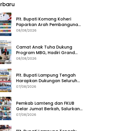
rbaru
Plt. Bupati Komang Koheri
Paparkan Arah Pembangunan
Lampung Tengah, Fokus pada
08/08/2026
SDM, Ekonomi, Infrastruktur
dan Kesejahteraan
Camat Anak Tuha Dukung
Program MBG, Hadiri Grand
Opening Dapur SPPG Negara Aji
08/08/2026
Tua Lampung Tengah
Plt. Bupati Lampung Tengah
Harapkan Dukungan Seluruh
Pimpinan DPRD Bahas RKUA-
07/08/2026
PPAS APBD Tahun 2027
Pemkab Lamteng dan FKUB
Gelar Jumat Berkah, Salurkan
Bantuan Sosial untuk Warga
07/08/2026