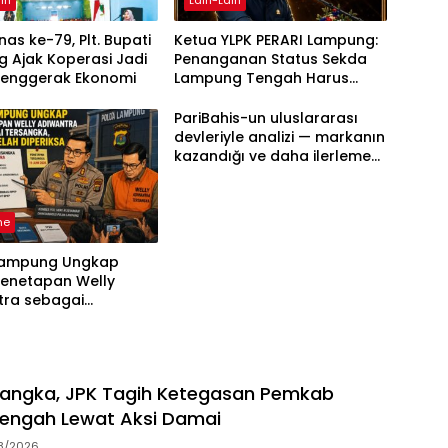
as ke-79, Plt. Bupati
Ketua YLPK PERARI Lampung:
 Ajak Koperasi Jadi
Penanganan Status Sekda
Penggerak Ekonomi
Lampung Tengah Harus
Berdasarkan Aturan, Bukan
Tekanan Opini
PariBahis-un uluslararası
devleriyle analizi — markanın
kazandığı ve daha ilerlemesi
zorunlu kategoriler
ne
Lampung Ungkap
Penetapan Welly
tra sebagai
ka, 52 Saksi Telah
sa
sangka, JPK Tagih Ketegasan Pemkab
engah Lewat Aksi Damai
8/2026