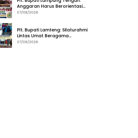
Plt. Bupati Lampung Tengah:
Anggaran Harus Berorientasi
pada Kebutuhan Masyarakat
07/08/2026
Plt. Bupati Lamteng: Silaturahmi
Lintas Umat Beragama
Menjaga Kondusivitas Daerah
07/08/2026