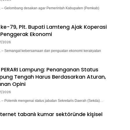
– Gelombang desakan agar Pemerintah Kabupaten (Pemkab)
ke-79, Plt. Bupati Lamteng Ajak Koperasi
 Penggerak Ekonomi
7/2026
– Semangat kebersamaan dan penguatan ekonomi kerakyatan
 PERARI Lampung: Penanganan Status
pung Tengah Harus Berdasarkan Aturan,
nan Opini
7/2026
 Polemik mengenai status jabatan Sekretaris Daerah (Sekda)…
nternet tabanlı kumar sektöründe kişisel