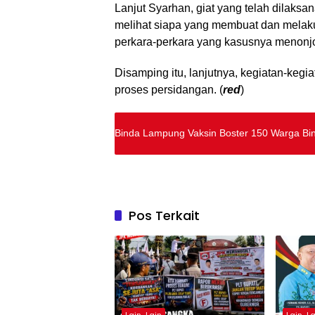
Lanjut Syarhan, giat yang telah dilaks
melihat siapa yang membuat dan melakuk
perkara-perkara yang kasusnya menonjo
Disamping itu, lanjutnya, kegiatan-keg
proses persidangan. (
red
)
Binda Lampung Vaksin Boster 150 Warga B
Pos Terkait
Lain-Lain
Lain-La