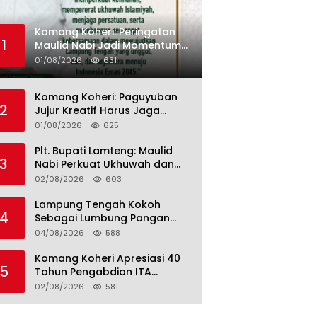
Komang Koheri: Peringatan
1
Maulid Nabi Jadi Momentum
Perkuat Ukhuwah Umat di
01/08/2026
631
Lampung Tengah
Komang Koheri: Paguyuban
2
Jujur Kreatif Harus Jaga
Persatuan untuk Kemajuan
01/08/2026
625
Lampung Tengah
Plt. Bupati Lamteng: Maulid
3
Nabi Perkuat Ukhuwah dan
Jaga Kerukunan Umat
02/08/2026
603
Lampung Tengah Kokoh
4
Sebagai Lumbung Pangan
dan Kekuatan Perkebunan
04/08/2026
588
Lampung, Komang Koheri:
Kemandirian Pangan adalah
Komang Koheri Apresiasi 40
5
Fondasi Menuju Indonesia
Tahun Pengabdian ITA
Emas 2045
Optical Group untuk
02/08/2026
581
Kesehatan Mata Masyarakat
Lamteng