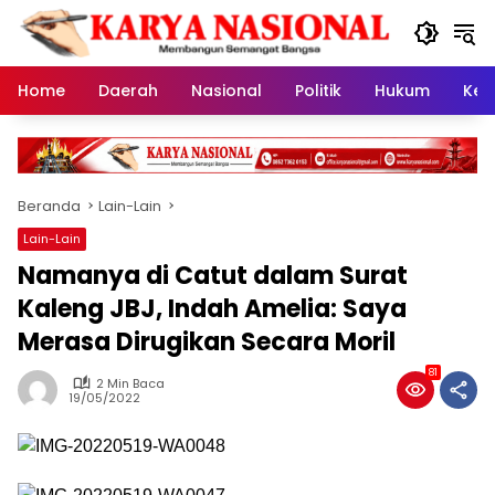
Langsung
ke
konten
Home
Daerah
Nasional
Politik
Hukum
Kes
Beranda
Lain-Lain
Lain-Lain
Namanya di Catut dalam Surat
Kaleng JBJ, Indah Amelia: Saya
Merasa Dirugikan Secara Moril
81
2 Min Baca
19/05/2022