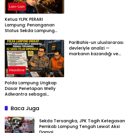
Lain-Lain
Ketua YLPK PERARI
Lampung: Penanganan
Status Sekda Lampung
Tengah Harus
Berdasarkan Aturan,
PariBahis-un uluslararası
Bukan Tekanan Opini
devleriyle analizi —
markanın kazandığı ve
daha ilerlemesi zorunlu
kategoriler
Headline
Polda Lampung Ungkap
Dasar Penetapan Welly
Adiwantra sebagai
Tersangka, 52 Saksi Telah
Diperiksa
Baca Juga
Sekda Tersangka, JPK Tagih Ketegasan
Pemkab Lampung Tengah Lewat Aksi
Damai