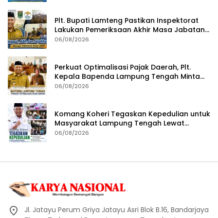
Plt. Bupati Lamteng Pastikan Inspektorat
Lakukan Pemeriksaan Akhir Masa Jabatan
51 Kepala Kampung
06/08/2026
Perkuat Optimalisasi Pajak Daerah, Plt.
Kepala Bapenda Lampung Tengah Minta
Seluruh Pengelola Tingkatkan Inovasi dan
06/08/2026
Efektivitas Kinerja
Komang Koheri Tegaskan Kepedulian untuk
Masyarakat Lampung Tengah Lewat
Penyaluran Bantuan Disabilitas
06/08/2026
Jl. Jatayu Perum Griya Jatayu Asri Blok B.16, Bandarjaya