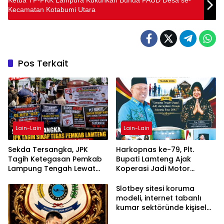
Kecamatan Kotabumi Utara
Pos Terkait
Lain-Lain
Lain-Lain
Sekda Tersangka, JPK
Harkopnas ke-79, Plt.
Tagih Ketegasan Pemkab
Bupati Lamteng Ajak
Lampung Tengah Lewat
Koperasi Jadi Motor
Aksi Damai
Penggerak Ekonomi
Slotbey sitesi koruma
modeli, internet tabanlı
kumar sektöründe kişisel
bilgilerinizi nasıl saklar?