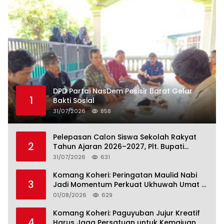
DPD Partai NasDem Pesisir Barat Gelar
1
Bakti Sosial
31/07/2026
858
Pelepasan Calon Siswa Sekolah Rakyat
2
Tahun Ajaran 2026–2027, Plt. Bupati
Lamteng Tegaskan Komitmen Hadirkan
31/07/2026
631
Pendidikan Berkualitas
Komang Koheri: Peringatan Maulid Nabi
3
Jadi Momentum Perkuat Ukhuwah Umat di
Lampung Tengah
01/08/2026
629
Komang Koheri: Paguyuban Jujur Kreatif
4
Harus Jaga Persatuan untuk Kemajuan