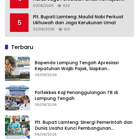
Lampung Tengah
01/08/2026
622
Plt. Bupati Lamteng: Maulid Nabi Perkuat
5
Ukhuwah dan Jaga Kerukunan Umat
02/08/2026
601
Terbaru
Bapenda Lampung Tengah Apresiasi
Kepatuhan Wajib Pajak, Siapkan
Pengawasan Terpadu di PT GGP
06/08/2026
Poltekkes Kaji Penanggulangan TB di
Lampung Tengah
06/08/2026
Plt. Bupati Lamteng: Sinergi Pemerintah dan
Dunia Usaha Kunci Pembangunan
Berkelanjutan
06/08/2026