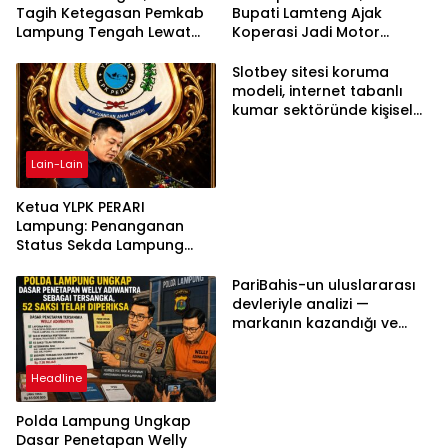
Tagih Ketegasan Pemkab
Bupati Lamteng Ajak
Lampung Tengah Lewat
Koperasi Jadi Motor
Aksi Damai
Penggerak Ekonomi
Slotbey sitesi koruma
modeli, internet tabanlı
kumar sektöründe kişisel
bilgilerinizi nasıl saklar?
Lain-Lain
Ketua YLPK PERARI
Lampung: Penanganan
Status Sekda Lampung
Tengah Harus
Berdasarkan Aturan,
PariBahis-un uluslararası
Bukan Tekanan Opini
devleriyle analizi —
markanın kazandığı ve
daha ilerlemesi zorunlu
kategoriler
Headline
Polda Lampung Ungkap
Dasar Penetapan Welly