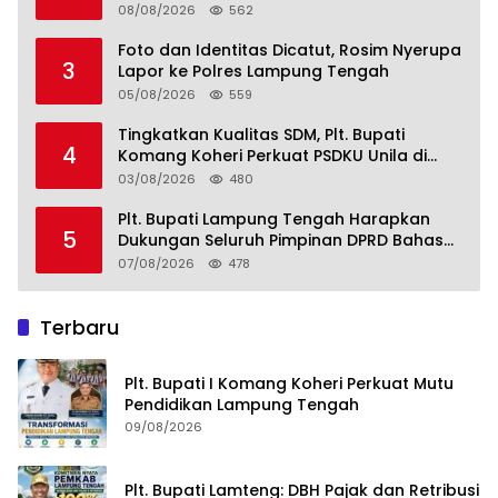
pada SDM, Ekonomi, Infrastruktur dan
08/08/2026
562
Kesejahteraan
Foto dan Identitas Dicatut, Rosim Nyerupa
3
Lapor ke Polres Lampung Tengah
05/08/2026
559
Tingkatkan Kualitas SDM, Plt. Bupati
4
Komang Koheri Perkuat PSDKU Unila di
Lampung Tengah
03/08/2026
480
Plt. Bupati Lampung Tengah Harapkan
5
Dukungan Seluruh Pimpinan DPRD Bahas
RKUA-PPAS APBD Tahun 2027
07/08/2026
478
Terbaru
Plt. Bupati I Komang Koheri Perkuat Mutu
Pendidikan Lampung Tengah
09/08/2026
Plt. Bupati Lamteng: DBH Pajak dan Retribusi