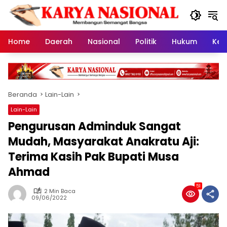
Langsung
ke
konten
Home
Daerah
Nasional
Politik
Hukum
Kes
Beranda
Lain-Lain
Lain-Lain
Pengurusan Adminduk Sangat
Mudah, Masyarakat Anakratu Aji:
Terima Kasih Pak Bupati Musa
Ahmad
51
2 Min Baca
09/06/2022