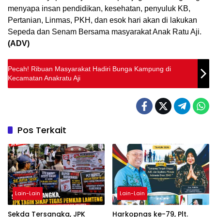
menyapa insan pendidikan, kesehatan, penyuluk KB,
Pertanian, Linmas, PKH, dan esok hari akan di lakukan
Sepeda dan Senam Bersama masyarakat Anak Ratu Aji.
(ADV)
Pecah! Ribuan Masyarakat Hadiri Bunga Kampung di
Kecamatan Anakratu Aji
Pos Terkait
Lain-Lain
Lain-Lain
Sekda Tersangka, JPK
Harkopnas ke-79, Plt.