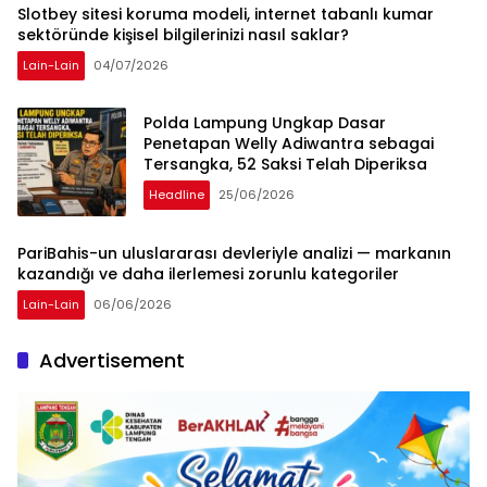
Slotbey sitesi koruma modeli, internet tabanlı kumar
sektöründe kişisel bilgilerinizi nasıl saklar?
Lain-Lain
04/07/2026
Polda Lampung Ungkap Dasar
Penetapan Welly Adiwantra sebagai
Tersangka, 52 Saksi Telah Diperiksa
Headline
25/06/2026
PariBahis-un uluslararası devleriyle analizi — markanın
kazandığı ve daha ilerlemesi zorunlu kategoriler
Lain-Lain
06/06/2026
Advertisement