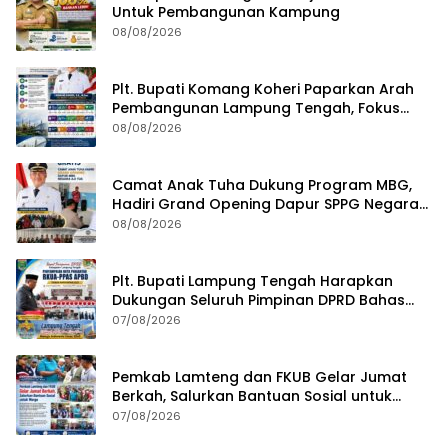
Untuk Pembangunan Kampung
08/08/2026
Plt. Bupati Komang Koheri Paparkan Arah
Pembangunan Lampung Tengah, Fokus
pada SDM, Ekonomi, Infrastruktur dan
08/08/2026
Kesejahteraan
Camat Anak Tuha Dukung Program MBG,
Hadiri Grand Opening Dapur SPPG Negara
Aji Tua Lampung Tengah
08/08/2026
Plt. Bupati Lampung Tengah Harapkan
Dukungan Seluruh Pimpinan DPRD Bahas
RKUA-PPAS APBD Tahun 2027
07/08/2026
Pemkab Lamteng dan FKUB Gelar Jumat
Berkah, Salurkan Bantuan Sosial untuk
Warga
07/08/2026