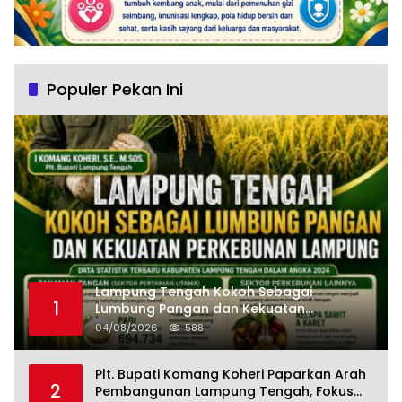
Populer Pekan Ini
Lampung Tengah Kokoh Sebagai
1
Lumbung Pangan dan Kekuatan
Perkebunan Lampung, Komang Koheri:
04/08/2026
588
Kemandirian Pangan adalah Fondasi
Menuju Indonesia Emas 2045
Plt. Bupati Komang Koheri Paparkan Arah
2
Pembangunan Lampung Tengah, Fokus