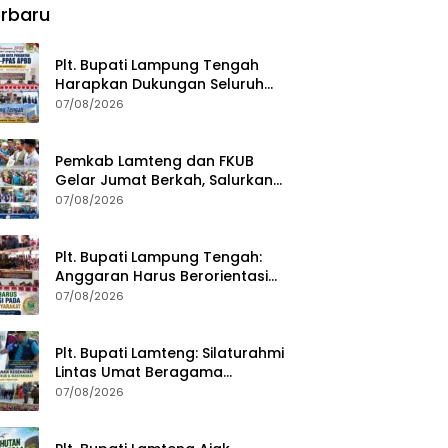
rbaru
Plt. Bupati Lampung Tengah
Harapkan Dukungan Seluruh
Pimpinan DPRD Bahas RKUA-
07/08/2026
PPAS APBD Tahun 2027
Pemkab Lamteng dan FKUB
Gelar Jumat Berkah, Salurkan
Bantuan Sosial untuk Warga
07/08/2026
Plt. Bupati Lampung Tengah:
Anggaran Harus Berorientasi
pada Kebutuhan Masyarakat
07/08/2026
Plt. Bupati Lamteng: Silaturahmi
Lintas Umat Beragama
Menjaga Kondusivitas Daerah
07/08/2026