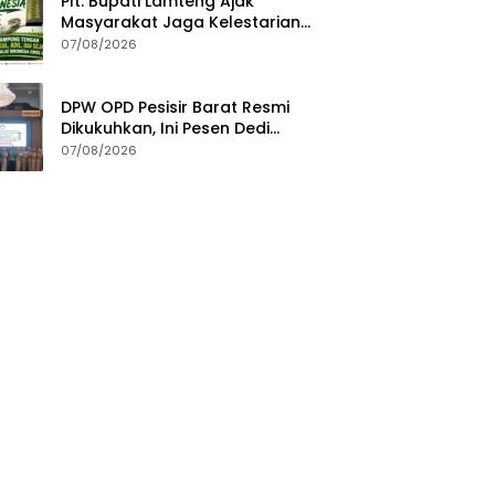
Plt. Bupati Lamteng Ajak
Masyarakat Jaga Kelestarian
Alam pada Peringatan Hari
07/08/2026
Hutan Indonesia 2026
DPW OPD Pesisir Barat Resmi
Dikukuhkan, Ini Pesen Dedi
Irawan
07/08/2026