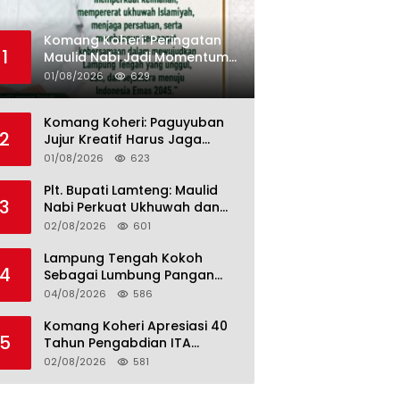
Komang Koheri: Peringatan
1
Maulid Nabi Jadi Momentum
Perkuat Ukhuwah Umat di
01/08/2026
629
Lampung Tengah
Komang Koheri: Paguyuban
2
Jujur Kreatif Harus Jaga
Persatuan untuk Kemajuan
01/08/2026
623
Lampung Tengah
Plt. Bupati Lamteng: Maulid
3
Nabi Perkuat Ukhuwah dan
Jaga Kerukunan Umat
02/08/2026
601
Lampung Tengah Kokoh
4
Sebagai Lumbung Pangan
dan Kekuatan Perkebunan
04/08/2026
586
Lampung, Komang Koheri:
Kemandirian Pangan adalah
Komang Koheri Apresiasi 40
5
Fondasi Menuju Indonesia
Tahun Pengabdian ITA
Emas 2045
Optical Group untuk
02/08/2026
581
Kesehatan Mata Masyarakat
Lamteng