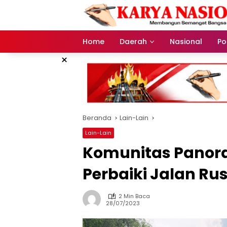
Langsung
ke
konten
Home
Daerah
Nasional
Pol
×
Beranda
Lain-Lain
Lain-Lain
Komunitas Panor
Perbaiki Jalan Rus
2 Min Baca
28/07/2023