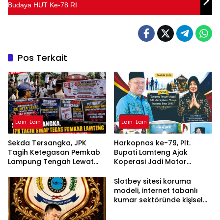
Budaya HUT Ke-78 RI
Pos Terkait
Lain-Lain
Lain-Lain
Sekda Tersangka, JPK
Harkopnas ke-79, Plt.
Tagih Ketegasan Pemkab
Bupati Lamteng Ajak
Lampung Tengah Lewat
Koperasi Jadi Motor
Aksi Damai
Penggerak Ekonomi
Slotbey sitesi koruma
modeli, internet tabanlı
kumar sektöründe kişisel
bilgilerinizi nasıl saklar?