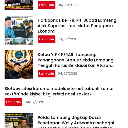
Lain-Lain
05/08/2026
Harkopnas ke-79, Plt. Bupati Lamteng
Ajak Koperasi Jadi Motor Penggerak
Ekonomi
Lain-Lain
30/07/2026
Ketua YLPK PERARI Lampung:
Penanganan Status Sekda Lampung
Tengah Harus Berdasarkan Aturan,
Bukan Tekanan Opini
Lain-Lain
04/07/2026
Slotbey sitesi koruma modeli, internet tabanlı kumar
sektöründe kişisel bilgilerinizi nasıl saklar?
Lain-Lain
04/07/2026
Polda Lampung Ungkap Dasar
Penetapan Welly Adiwantra sebagai