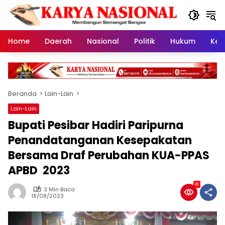
Langsung
ke
konten
Home
Daerah
Nasional
Politik
Hukum
Kes
Beranda
Lain-Lain
Lain-Lain
Bupati Pesibar Hadiri Paripurna
Penandatanganan Kesepakatan
Bersama Draf Perubahan KUA-PPAS
APBD 2023
81
3 Min Baca
18/08/2023