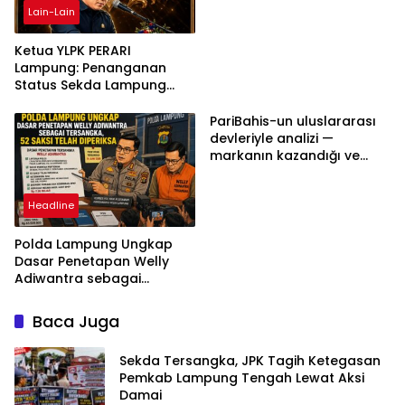
Lain-Lain
Ketua YLPK PERARI
Lampung: Penanganan
Status Sekda Lampung
Tengah Harus
Berdasarkan Aturan,
PariBahis-un uluslararası
Bukan Tekanan Opini
devleriyle analizi —
markanın kazandığı ve
daha ilerlemesi zorunlu
kategoriler
Headline
Polda Lampung Ungkap
Dasar Penetapan Welly
Adiwantra sebagai
Tersangka, 52 Saksi Telah
Diperiksa
Baca Juga
Sekda Tersangka, JPK Tagih Ketegasan
Pemkab Lampung Tengah Lewat Aksi
Damai