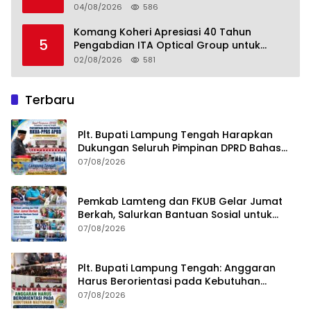
Perkebunan Lampung, Komang Koheri:
04/08/2026
586
Kemandirian Pangan adalah Fondasi
Menuju Indonesia Emas 2045
Komang Koheri Apresiasi 40 Tahun
5
Pengabdian ITA Optical Group untuk
Kesehatan Mata Masyarakat Lamteng
02/08/2026
581
Terbaru
Plt. Bupati Lampung Tengah Harapkan
Dukungan Seluruh Pimpinan DPRD Bahas
RKUA-PPAS APBD Tahun 2027
07/08/2026
Pemkab Lamteng dan FKUB Gelar Jumat
Berkah, Salurkan Bantuan Sosial untuk
Warga
07/08/2026
Plt. Bupati Lampung Tengah: Anggaran
Harus Berorientasi pada Kebutuhan
Masyarakat
07/08/2026