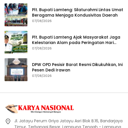
Plt. Bupati Lamteng: Silaturahmi Lintas Umat
Beragama Menjaga Kondusivitas Daerah
07/08/2026
Plt. Bupati Lamteng Ajak Masyarakat Jaga
Kelestarian Alam pada Peringatan Hari
Hutan Indonesia 2026
07/08/2026
DPW OPD Pesisir Barat Resmi Dikukuhkan, Ini
Pesen Dedi Irawan
07/08/2026
Jl. Jatayu Perum Griya Jatayu Asri Blok B.16, Bandarjaya
Timur, Terbanggi Besar, Lampung Tengah - Lampung