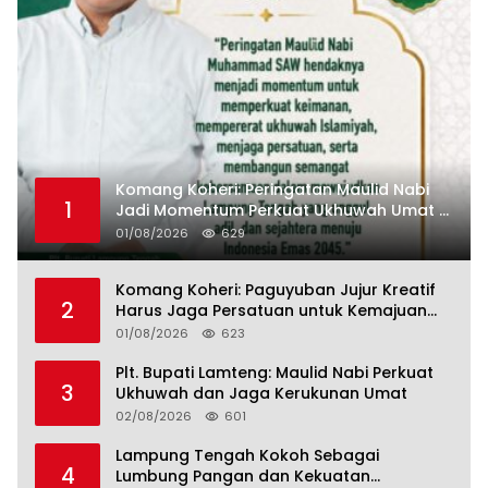
Komang Koheri: Peringatan Maulid Nabi
1
Jadi Momentum Perkuat Ukhuwah Umat di
Lampung Tengah
01/08/2026
629
Komang Koheri: Paguyuban Jujur Kreatif
2
Harus Jaga Persatuan untuk Kemajuan
Lampung Tengah
01/08/2026
623
Plt. Bupati Lamteng: Maulid Nabi Perkuat
3
Ukhuwah dan Jaga Kerukunan Umat
02/08/2026
601
Lampung Tengah Kokoh Sebagai
4
Lumbung Pangan dan Kekuatan