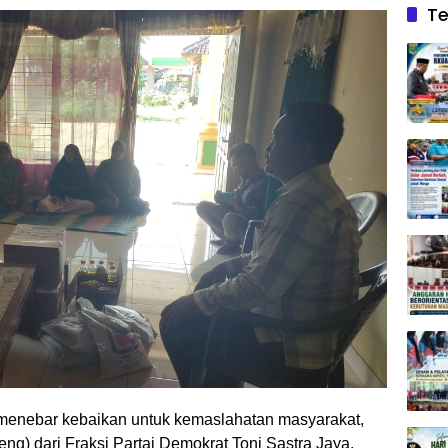
Te
 menebar kebaikan untuk kemaslahatan masyarakat,
 dari Fraksi Partai Demokrat Toni Sastra Jaya,