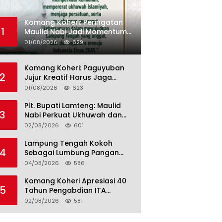
Komang Koheri: Peringatan
1
Maulid Nabi Jadi Momentum
Perkuat Ukhuwah Umat di
01/08/2026
629
Lampung Tengah
Komang Koheri: Paguyuban
2
Jujur Kreatif Harus Jaga
Persatuan untuk Kemajuan
01/08/2026
623
Lampung Tengah
Plt. Bupati Lamteng: Maulid
3
Nabi Perkuat Ukhuwah dan
Jaga Kerukunan Umat
02/08/2026
601
Lampung Tengah Kokoh
4
Sebagai Lumbung Pangan
dan Kekuatan Perkebunan
04/08/2026
586
Lampung, Komang Koheri:
Kemandirian Pangan adalah
Komang Koheri Apresiasi 40
5
Fondasi Menuju Indonesia
Tahun Pengabdian ITA
Emas 2045
Optical Group untuk
02/08/2026
581
Kesehatan Mata Masyarakat
Lamteng