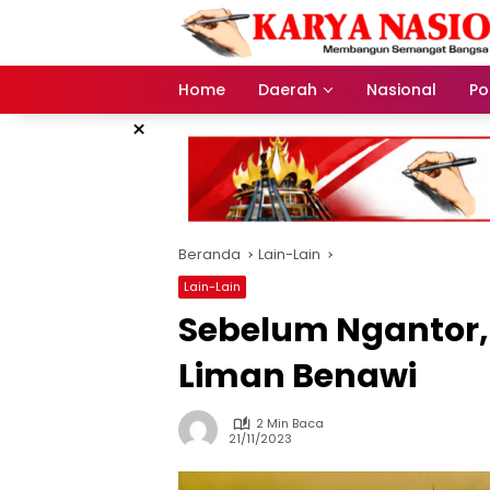
Langsung
ke
konten
Home
Daerah
Nasional
Pol
×
Beranda
Lain-Lain
Lain-Lain
Sebelum Ngantor
Liman Benawi
2 Min Baca
21/11/2023