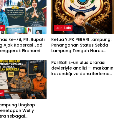
in
Lain-Lain
as ke-79, Plt. Bupati
Ketua YLPK PERARI Lampung:
 Ajak Koperasi Jadi
Penanganan Status Sekda
Penggerak Ekonomi
Lampung Tengah Harus
Berdasarkan Aturan, Bukan
Tekanan Opini
PariBahis-un uluslararası
devleriyle analizi — markanın
kazandığı ve daha ilerlemesi
zorunlu kategoriler
ne
Lampung Ungkap
Penetapan Welly
tra sebagai
ka, 52 Saksi Telah
sa