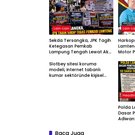
Lain-Lain
Lain-La
Sekda Tersangka, JPK Tagih
Harkopn
Ketegasan Pemkab
Lamteng
Lampung Tengah Lewat Aksi
Motor 
Damai
Slotbey sitesi koruma
modeli, internet tabanlı
kumar sektöründe kişisel
bilgilerinizi nasıl saklar?
Headli
Polda 
Dasar 
Adiwan
Tersang
Diperik
Baca Juga