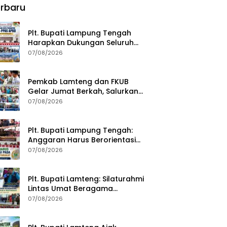
rbaru
Plt. Bupati Lampung Tengah
Harapkan Dukungan Seluruh
Pimpinan DPRD Bahas RKUA-
07/08/2026
PPAS APBD Tahun 2027
Pemkab Lamteng dan FKUB
Gelar Jumat Berkah, Salurkan
Bantuan Sosial untuk Warga
07/08/2026
Plt. Bupati Lampung Tengah:
Anggaran Harus Berorientasi
pada Kebutuhan Masyarakat
07/08/2026
Plt. Bupati Lamteng: Silaturahmi
Lintas Umat Beragama
Menjaga Kondusivitas Daerah
07/08/2026