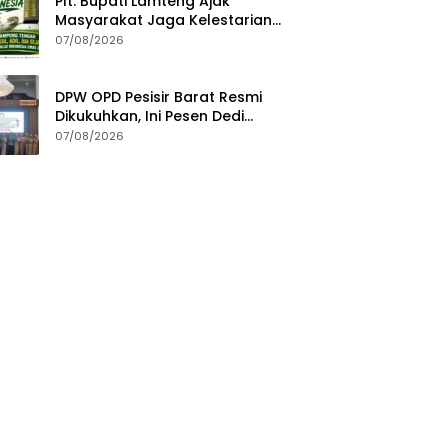
Plt. Bupati Lamteng Ajak
Masyarakat Jaga Kelestarian
Alam pada Peringatan Hari
07/08/2026
Hutan Indonesia 2026
DPW OPD Pesisir Barat Resmi
Dikukuhkan, Ini Pesen Dedi
Irawan
07/08/2026