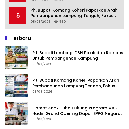
Plt. Bupati Komang Koheri Paparkan Arah
5
Pembangunan Lampung Tengah, Fokus
pada SDM, Ekonomi, Infrastruktur dan
08/08/2026
560
Kesejahteraan
Terbaru
Plt. Bupati Lamteng: DBH Pajak dan Retribusi
Untuk Pembangunan Kampung
08/08/2026
Plt. Bupati Komang Koheri Paparkan Arah
Pembangunan Lampung Tengah, Fokus
pada SDM, Ekonomi, Infrastruktur dan
08/08/2026
Kesejahteraan
Camat Anak Tuha Dukung Program MBG,
Hadiri Grand Opening Dapur SPPG Negara
Aji Tua Lampung Tengah
08/08/2026