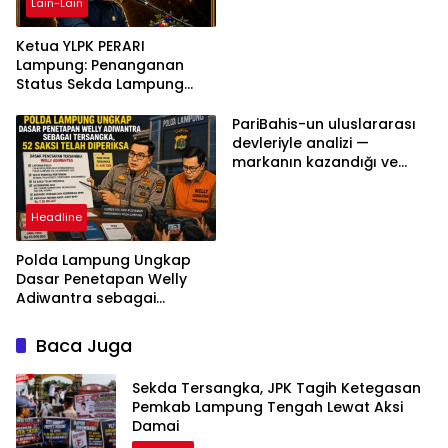
Lain-Lain
Ketua YLPK PERARI
Lampung: Penanganan
Status Sekda Lampung
Tengah Harus
Berdasarkan Aturan,
PariBahis-un uluslararası
Bukan Tekanan Opini
devleriyle analizi —
markanın kazandığı ve
daha ilerlemesi zorunlu
kategoriler
Headline
Polda Lampung Ungkap
Dasar Penetapan Welly
Adiwantra sebagai
Tersangka, 52 Saksi Telah
Diperiksa
Baca Juga
Sekda Tersangka, JPK Tagih Ketegasan
Pemkab Lampung Tengah Lewat Aksi
Damai