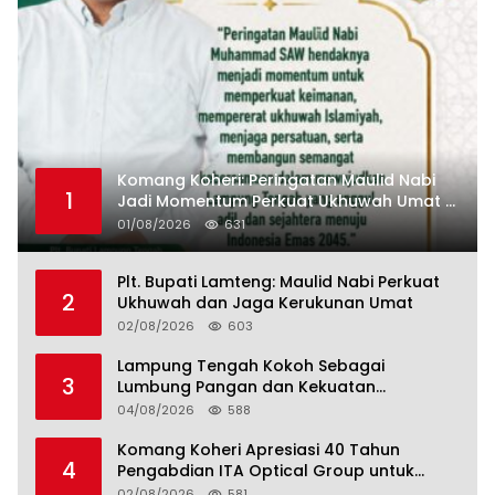
Komang Koheri: Peringatan Maulid Nabi
1
Jadi Momentum Perkuat Ukhuwah Umat di
Lampung Tengah
01/08/2026
631
Plt. Bupati Lamteng: Maulid Nabi Perkuat
2
Ukhuwah dan Jaga Kerukunan Umat
02/08/2026
603
Lampung Tengah Kokoh Sebagai
3
Lumbung Pangan dan Kekuatan
Perkebunan Lampung, Komang Koheri:
04/08/2026
588
Kemandirian Pangan adalah Fondasi
Menuju Indonesia Emas 2045
Komang Koheri Apresiasi 40 Tahun
4
Pengabdian ITA Optical Group untuk
Kesehatan Mata Masyarakat Lamteng
02/08/2026
581