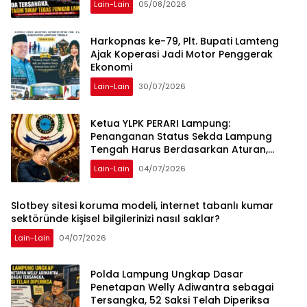
Lain-Lain
05/08/2026
Harkopnas ke-79, Plt. Bupati Lamteng
Ajak Koperasi Jadi Motor Penggerak
Ekonomi
Lain-Lain
30/07/2026
Ketua YLPK PERARI Lampung:
Penanganan Status Sekda Lampung
Tengah Harus Berdasarkan Aturan,
Bukan Tekanan Opini
Lain-Lain
04/07/2026
Slotbey sitesi koruma modeli, internet tabanlı kumar
sektöründe kişisel bilgilerinizi nasıl saklar?
Lain-Lain
04/07/2026
Polda Lampung Ungkap Dasar
Penetapan Welly Adiwantra sebagai
Tersangka, 52 Saksi Telah Diperiksa