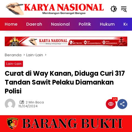
Langsung
ke
konten
Home
Daerah
Nasional
Politik
Hukum
Kes
Beranda
Lain-Lain
Lain-Lain
Curat di Way Kanan, Diduga Curi 317
Tandan Sawit Pelaku Diamankan
Polisi
95
2 Min Baca
15/04/2024