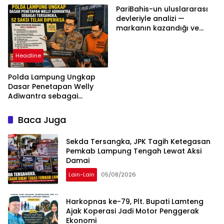
Berdasarkan Aturan,
PariBahis-un uluslararası
Bukan Tekanan Opini
devleriyle analizi —
markanın kazandığı ve
daha ilerlemesi zorunlu
kategoriler
Headline
Polda Lampung Ungkap
Dasar Penetapan Welly
Adiwantra sebagai
Tersangka, 52 Saksi Telah
Diperiksa
Baca Juga
Sekda Tersangka, JPK Tagih Ketegasan
Pemkab Lampung Tengah Lewat Aksi
Damai
Lain-Lain
05/08/2026
Harkopnas ke-79, Plt. Bupati Lamteng
Ajak Koperasi Jadi Motor Penggerak
Ekonomi