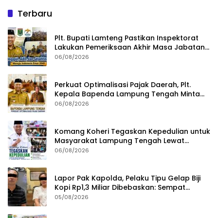
Terbaru
Plt. Bupati Lamteng Pastikan Inspektorat
Lakukan Pemeriksaan Akhir Masa Jabatan
51 Kepala Kampung
06/08/2026
Perkuat Optimalisasi Pajak Daerah, Plt.
Kepala Bapenda Lampung Tengah Minta
Seluruh Pengelola Tingkatkan Inovasi dan
06/08/2026
Efektivitas Kinerja
Komang Koheri Tegaskan Kepedulian untuk
Masyarakat Lampung Tengah Lewat
Penyaluran Bantuan Disabilitas
06/08/2026
Lapor Pak Kapolda, Pelaku Tipu Gelap Biji
Kopi Rp1,3 Miliar Dibebaskan: Sempat
Ditangkap di Jawa Tengah dan Ditahan di
05/08/2026
Polda Lampung