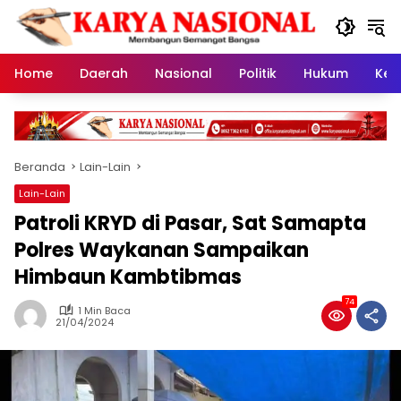
Langsung
ke
konten
Home
Daerah
Nasional
Politik
Hukum
Kes
Beranda
Lain-Lain
Lain-Lain
Patroli KRYD di Pasar, Sat Samapta
Polres Waykanan Sampaikan
Himbaun Kambtibmas
74
1 Min Baca
21/04/2024