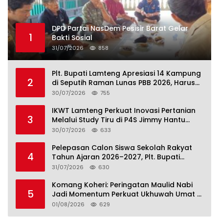
DPD Partai NasDem Pesisir Barat Gelar
1
Bakti Sosial
31/07/2026
858
Plt. Bupati Lamteng Apresiasi 14 Kampung
2
di Seputih Raman Lunas PBB 2026, Harus
Jadi Contoh!
30/07/2026
755
IKWT Lamteng Perkuat Inovasi Pertanian
3
Melalui Study Tiru di P4S Jimmy Hantu
Foundation
30/07/2026
633
Pelepasan Calon Siswa Sekolah Rakyat
4
Tahun Ajaran 2026–2027, Plt. Bupati
Lamteng Tegaskan Komitmen Hadirkan
31/07/2026
630
Pendidikan Berkualitas
Komang Koheri: Peringatan Maulid Nabi
5
Jadi Momentum Perkuat Ukhuwah Umat di
Lampung Tengah
01/08/2026
629