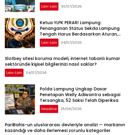
Lain-Lain
30/07/2026
Ketua YLPK PERARI Lampung:
Penanganan Status Sekda Lampung
Tengah Harus Berdasarkan Aturan,
Bukan Tekanan Opini
Lain-Lain
04/07/2026
Slotbey sitesi koruma modeli, internet tabanlı kumar
sektöründe kişisel bilgilerinizi nasıl saklar?
Lain-Lain
04/07/2026
Polda Lampung Ungkap Dasar
Penetapan Welly Adiwantra sebagai
Tersangka, 52 Saksi Telah Diperiksa
Headline
25/06/2026
PariBahis-un uluslararası devleriyle analizi — markanın
kazandığı ve daha ilerlemesi zorunlu kategoriler