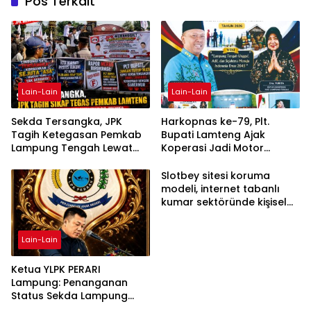
Pos Terkait
Lain-Lain
Lain-Lain
Sekda Tersangka, JPK
Harkopnas ke-79, Plt.
Tagih Ketegasan Pemkab
Bupati Lamteng Ajak
Lampung Tengah Lewat
Koperasi Jadi Motor
Aksi Damai
Penggerak Ekonomi
Slotbey sitesi koruma
modeli, internet tabanlı
kumar sektöründe kişisel
bilgilerinizi nasıl saklar?
Lain-Lain
Ketua YLPK PERARI
Lampung: Penanganan
Status Sekda Lampung
Tengah Harus