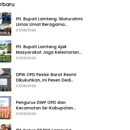
rbaru
Fondasi Menuju Indonesia
Emas 2045
Plt. Bupati Lamteng: Silaturahmi
Lintas Umat Beragama
Menjaga Kondusivitas Daerah
07/08/2026
Plt. Bupati Lamteng Ajak
Masyarakat Jaga Kelestarian
Alam pada Peringatan Hari
07/08/2026
Hutan Indonesia 2026
DPW OPD Pesisir Barat Resmi
Dikukuhkan, Ini Pesen Dedi
Irawan
07/08/2026
Pengurus DWP OPD dan
Kecamatan Se-Kabupaten
Pesisir Barat Resmi Dikukuhkan
07/08/2026