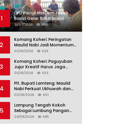
DPD Partai NasDem Pesisir
1
Barat Gelar Bakti Sosial
31/07/2026
860
Komang Koheri: Peringatan
2
Maulid Nabi Jadi Momentum
Perkuat Ukhuwah Umat di
01/08/2026
629
Lampung Tengah
Komang Koheri: Paguyuban
3
Jujur Kreatif Harus Jaga
Persatuan untuk Kemajuan
01/08/2026
623
Lampung Tengah
Plt. Bupati Lamteng: Maulid
4
Nabi Perkuat Ukhuwah dan
Jaga Kerukunan Umat
02/08/2026
601
Lampung Tengah Kokoh
5
Sebagai Lumbung Pangan
dan Kekuatan Perkebunan
04/08/2026
585
Lampung, Komang Koheri:
Kemandirian Pangan adalah