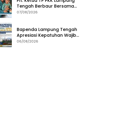
Plt. Ketua TP PKK Lampung
Tengah Berbaur Bersama
Anak-anak di PT GGP
07/08/2026
Bapenda Lampung Tengah
Apresiasi Kepatuhan Wajib
Pajak, Siapkan Pengawasan
06/08/2026
Terpadu di PT GGP