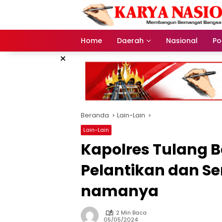
Langsung
ke
konten
Home
Daerah
Nasional
Pol
×
Beranda
Lain-Lain
Lain-Lain
Kapolres Tulang 
Pelantikan dan Se
namanya
2 Min Baca
05/05/2024