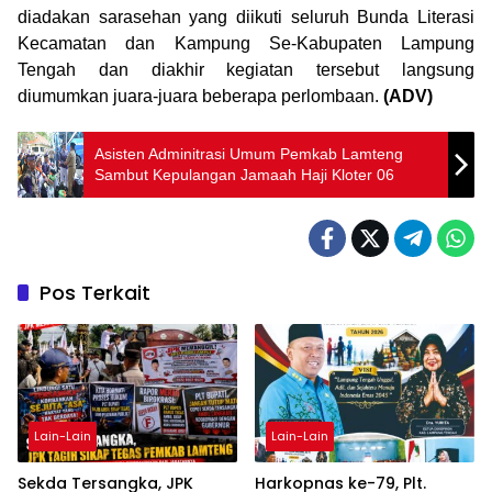
diadakan sarasehan yang diikuti seluruh Bunda Literasi
Kecamatan dan Kampung Se-Kabupaten Lampung
Tengah dan diakhir kegiatan tersebut langsung
diumumkan juara-juara beberapa perlombaan.
(ADV)
Asisten Adminitrasi Umum Pemkab Lamteng
Sambut Kepulangan Jamaah Haji Kloter 06
Pos Terkait
Lain-Lain
Lain-Lain
Sekda Tersangka, JPK
Harkopnas ke-79, Plt.