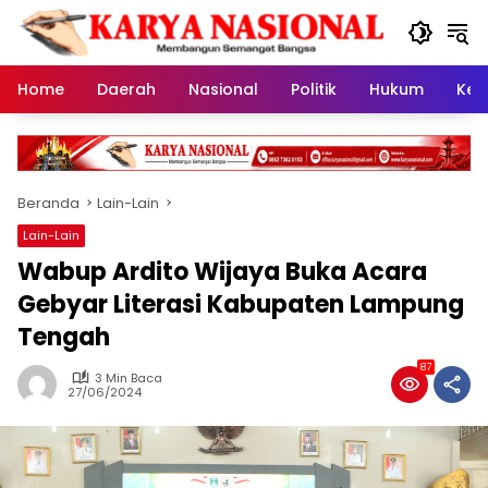
Langsung
ke
konten
Home
Daerah
Nasional
Politik
Hukum
Kes
Beranda
Lain-Lain
Lain-Lain
Wabup Ardito Wijaya Buka Acara
Gebyar Literasi Kabupaten Lampung
Tengah
87
3 Min Baca
27/06/2024