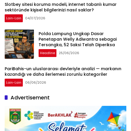
Slotbey sitesi koruma modeli, internet tabanlı kumar
sektöründe kişisel bilgilerinizi nasıl saklar?
Lain-Lain
04/07/2026
Polda Lampung Ungkap Dasar
Penetapan Welly Adiwantra sebagai
Tersangka, 52 Saksi Telah Diperiksa
Headline
25/06/2026
PariBahis-un uluslararası devleriyle analizi — markanın
kazandığı ve daha ilerlemesi zorunlu kategoriler
Lain-Lain
06/06/2026
Advertisement