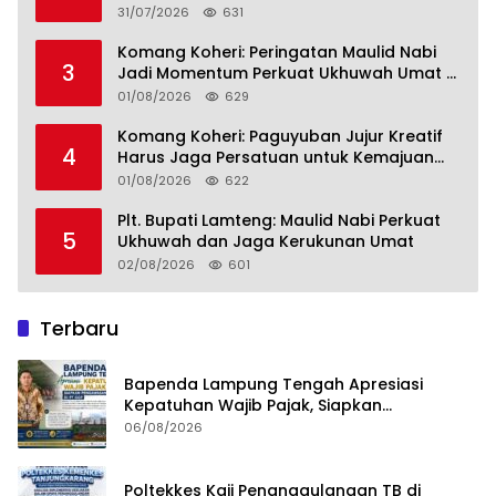
Lamteng Tegaskan Komitmen Hadirkan
31/07/2026
631
Pendidikan Berkualitas
Komang Koheri: Peringatan Maulid Nabi
3
Jadi Momentum Perkuat Ukhuwah Umat di
Lampung Tengah
01/08/2026
629
Komang Koheri: Paguyuban Jujur Kreatif
4
Harus Jaga Persatuan untuk Kemajuan
Lampung Tengah
01/08/2026
622
Plt. Bupati Lamteng: Maulid Nabi Perkuat
5
Ukhuwah dan Jaga Kerukunan Umat
02/08/2026
601
Terbaru
Bapenda Lampung Tengah Apresiasi
Kepatuhan Wajib Pajak, Siapkan
Pengawasan Terpadu di PT GGP
06/08/2026
Poltekkes Kaji Penanggulangan TB di