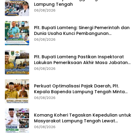
Lampung Tengah
06/08/2026
Plt. Bupati Lamteng: Sinergi Pemerintah dan
Dunia Usaha Kunci Pembangunan
Berkelanjutan
06/08/2026
Plt. Bupati Lamteng Pastikan Inspektorat
Lakukan Pemeriksaan Akhir Masa Jabatan
51 Kepala Kampung
06/08/2026
Perkuat Optimalisasi Pajak Daerah, Plt.
Kepala Bapenda Lampung Tengah Minta
Seluruh Pengelola Tingkatkan Inovasi dan
06/08/2026
Efektivitas Kinerja
Komang Koheri Tegaskan Kepedulian untuk
Masyarakat Lampung Tengah Lewat
Penyaluran Bantuan Disabilitas
06/08/2026