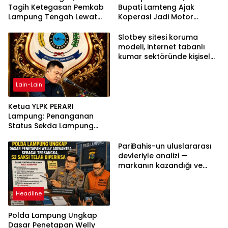
Tagih Ketegasan Pemkab
Bupati Lamteng Ajak
Lampung Tengah Lewat
Koperasi Jadi Motor
Aksi Damai
Penggerak Ekonomi
Slotbey sitesi koruma
modeli, internet tabanlı
kumar sektöründe kişisel
bilgilerinizi nasıl saklar?
Lain-Lain
Ketua YLPK PERARI
Lampung: Penanganan
Status Sekda Lampung
Tengah Harus
Berdasarkan Aturan,
PariBahis-un uluslararası
Bukan Tekanan Opini
devleriyle analizi —
markanın kazandığı ve
daha ilerlemesi zorunlu
kategoriler
Headline
Polda Lampung Ungkap
Dasar Penetapan Welly