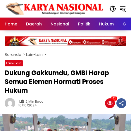
Langsung
ke
konten
Home
Daerah
Nasional
Politik
Hukum
Kes
Beranda
Lain-Lain
Lain-Lain
Dukung Gakkumdu, GMBI Harap
Semua Elemen Hormati Proses
Hukum
92
2 Min Baca
16/10/2024