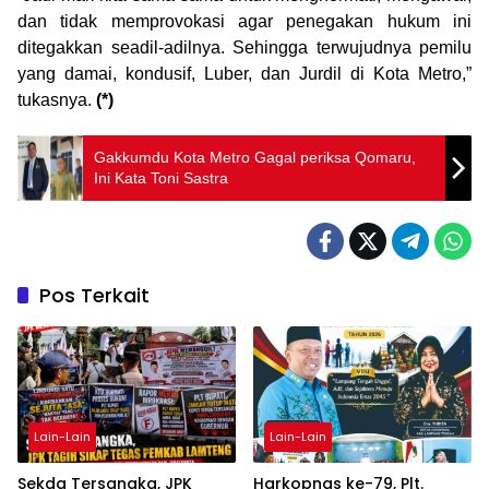
dan tidak memprovokasi agar penegakan hukum ini
ditegakkan seadil-adilnya. Sehingga terwujudnya pemilu
yang damai, kondusif, Luber, dan Jurdil di Kota Metro,”
tukasnya.
(*)
Gakkumdu Kota Metro Gagal periksa Qomaru,
Ini Kata Toni Sastra
Pos Terkait
Lain-Lain
Lain-Lain
Sekda Tersangka, JPK
Harkopnas ke-79, Plt.