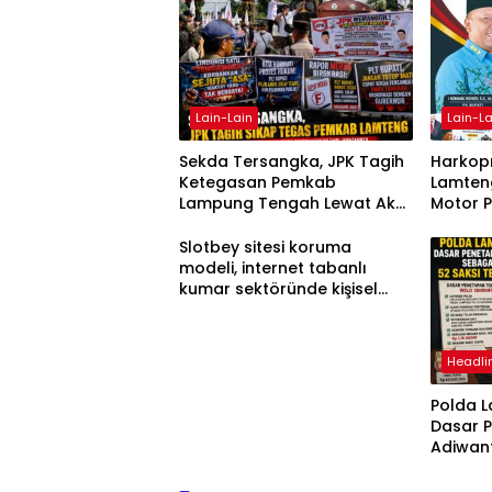
Lain-Lain
Lain-La
Sekda Tersangka, JPK Tagih
Harkopn
Ketegasan Pemkab
Lamteng
Lampung Tengah Lewat Aksi
Motor 
Damai
Slotbey sitesi koruma
modeli, internet tabanlı
kumar sektöründe kişisel
bilgilerinizi nasıl saklar?
Headli
Polda 
Dasar 
Adiwan
Tersang
Diperik