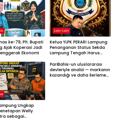
in
Lain-Lain
as ke-79, Plt. Bupati
Ketua YLPK PERARI Lampung:
 Ajak Koperasi Jadi
Penanganan Status Sekda
Penggerak Ekonomi
Lampung Tengah Harus
Berdasarkan Aturan, Bukan
Tekanan Opini
PariBahis-un uluslararası
devleriyle analizi — markanın
kazandığı ve daha ilerlemesi
zorunlu kategoriler
ne
Lampung Ungkap
Penetapan Welly
tra sebagai
ka, 52 Saksi Telah
sa