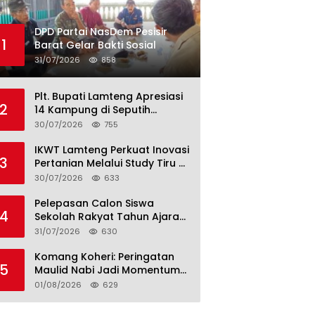
DPD Partai NasDem Pesisir
1
Barat Gelar Bakti Sosial
31/07/2026
858
Plt. Bupati Lamteng Apresiasi
2
14 Kampung di Seputih
Raman Lunas PBB 2026, Harus
30/07/2026
755
Jadi Contoh!
IKWT Lamteng Perkuat Inovasi
3
Pertanian Melalui Study Tiru di
P4S Jimmy Hantu Foundation
30/07/2026
633
Pelepasan Calon Siswa
4
Sekolah Rakyat Tahun Ajaran
2026–2027, Plt. Bupati
31/07/2026
630
Lamteng Tegaskan Komitmen
Hadirkan Pendidikan
Komang Koheri: Peringatan
5
Berkualitas
Maulid Nabi Jadi Momentum
Perkuat Ukhuwah Umat di
01/08/2026
629
Lampung Tengah