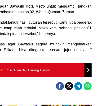
 agar Bawaslu Kota Metro untuk mengambil langkah
pembatalan paslon 02, Wahdi-Qomaru Zaman.
aklanjuti hasil putusan tersebut. Kami juga bergerak
m tetap telah terbukti. Maka kami sebagai paslon 01
tindak pidana tersebut,” bebernya.
egas agar Bawaslu segera mungkin mengeluarkan
 Pilkada bisa ditegakkan secara jujur dan adil,”
n Polisi Usai Beli Barang Haram