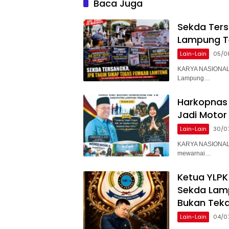
Baca Juga
Sekda Ter
Lampung T
Lain-Lain
05/0
KARYA NASIONAL 
Lampung…
Harkopnas 
Jadi Motor
Lain-Lain
30/0
KARYA NASIONAL 
mewarnai…
Ketua YLPK
Sekda Lam
Bukan Teka
Lain-Lain
04/0