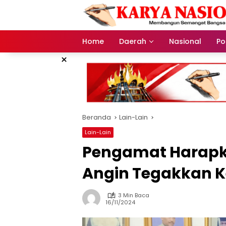
Langsung
ke
konten
Home
Daerah
Nasional
Pol
×
Beranda
Lain-Lain
Lain-Lain
Pengamat Harapk
Angin Tegakkan K
3 Min Baca
16/11/2024