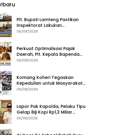
rbaru
Plt. Bupati Lamteng Pastikan
Inspektorat Lakukan
Pemeriksaan Akhir Masa
06/08/2026
Jabatan 51 Kepala Kampung
Perkuat Optimalisasi Pajak
Daerah, Plt. Kepala Bapenda
Lampung Tengah Minta Seluruh
06/08/2026
Pengelola Tingkatkan Inovasi
dan Efektivitas Kinerja
Komang Koheri Tegaskan
Kepedulian untuk Masyarakat
Lampung Tengah Lewat
06/08/2026
Penyaluran Bantuan Disabilitas
Lapor Pak Kapolda, Pelaku Tipu
Gelap Biji Kopi Rp1,3 Miliar
Dibebaskan: Sempat
05/08/2026
Ditangkap di Jawa Tengah dan
Ditahan di Polda Lampung