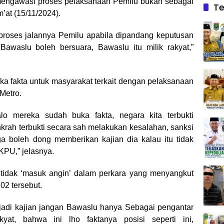
mengawasi proses pelaksanaan Pemilu bukan sebagai
Te
m’at (15/11/2024).
proses jalannya Pemilu apabila dipandang keputusan
 Bawaslu boleh bersuara, Bawaslu itu milik rakyat,”
a fakta untuk masyarakat terkait dengan pelaksanaan
Metro.
lo mereka sudah buka fakta, negara kita terbukti
nkrah terbukti secara sah melakukan kesalahan, sanksi
 boleh dong memberikan kajian dia kalau itu tidak
KPU,” jelasnya.
idak ‘masuk angin’ dalam perkara yang menyangkut
02 tersebut.
njadi kajian jangan Bawaslu hanya Sebagai pengantar
yat, bahwa ini lho faktanya posisi seperti ini,