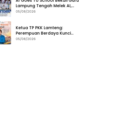
AI Goes To School Bekali Guru
Lampung Tengah Melek AI,
Perkuat Transformasi
05/08/2026
Pendidikan Digital
Ketua TP PKK Lamteng:
Perempuan Berdaya Kunci
Kemajuan Bangsa
05/08/2026