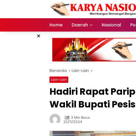
Langsung
ke
konten
Home
Daerah
Nasional
Pol
×
Beranda
Lain-Lain
Lain-Lain
Hadiri Rapat Parip
Wakil Bupati Pesis
3 Min Baca
22/11/2024