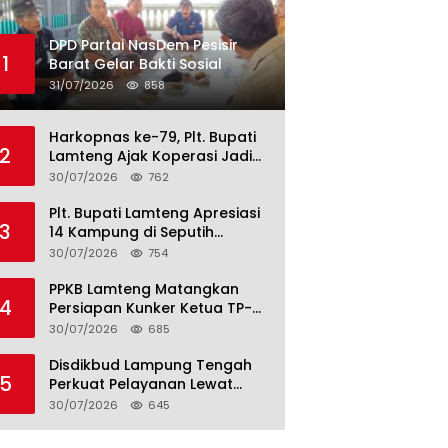
DPD Partai NasDem Pesisir
1
Barat Gelar Bakti Sosial
31/07/2026
858
Harkopnas ke-79, Plt. Bupati
2
Lamteng Ajak Koperasi Jadi
Motor Penggerak Ekonomi
30/07/2026
762
Plt. Bupati Lamteng Apresiasi
3
14 Kampung di Seputih
Raman Lunas PBB 2026, Harus
30/07/2026
754
Jadi Contoh!
PPKB Lamteng Matangkan
4
Persiapan Kunker Ketua TP-
PKK Provinsi, Launching
30/07/2026
685
Sekolah Lansia di 14 Kampung
Jadi Fokus
Disdikbud Lampung Tengah
5
Perkuat Pelayanan Lewat
S.M.I.L.E
30/07/2026
645