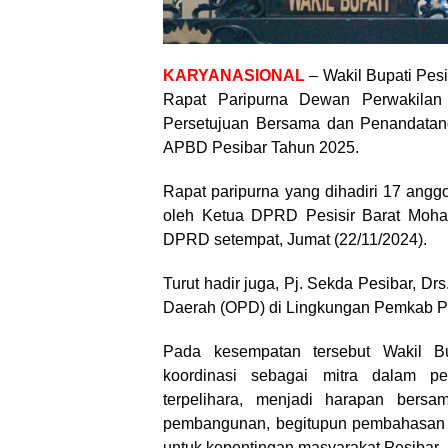
KARYANASIONAL
– Wakil Bupati Pesis
Rapat Paripurna Dewan Perwakila
Persetujuan Bersama dan Penandatan
APBD Pesibar Tahun 2025.
Rapat paripurna yang dihadiri 17 angg
oleh Ketua DPRD Pesisir Barat Moham
DPRD setempat, Jumat (22/11/2024).
Turut hadir juga, Pj. Sekda Pesibar, Dr
Daerah (OPD) di Lingkungan Pemkab Pe
Pada kesempatan tersebut Wakil Bu
koordinasi sebagai mitra dalam p
terpelihara, menjadi harapan bers
pembangunan, begitupun pembahasan 
untuk kepentingan masyarakat Pesibar.