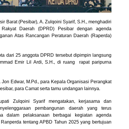
ir Barat (Pesibar), A. Zulqoini Syarif, S.H., menghadiri
n Rakyat Daerah (DPRD) Pesibar dengan agenda
ganan Atas Rancangan Peraturan Daerah (Raperda)
ota dari 25 anggota DPRD tersebut dipimpin langsung
mad Emir Lil Ardi, S.H., di ruang rapat paripurna
s. Jon Edwar, M.Pd., para Kepala Organisasi Perangkat
sibar, para Camat serta tamu undangan lainnya.
pati Zulqoini Syarif mengatakan, kerjasama dan
enyelenggaraan pembangunan daerah yang terus
ama dalam pelaksanaan berbagai kegiatan agenda
Ranperda tentang APBD Tahun 2025 yang bertujuan