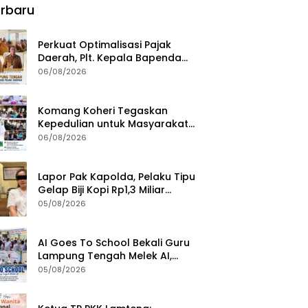
rbaru
Perkuat Optimalisasi Pajak
Daerah, Plt. Kepala Bapenda
Lampung Tengah Minta Seluruh
06/08/2026
Pengelola Tingkatkan Inovasi
dan Efektivitas Kinerja
Komang Koheri Tegaskan
Kepedulian untuk Masyarakat
Lampung Tengah Lewat
06/08/2026
Penyaluran Bantuan Disabilitas
Lapor Pak Kapolda, Pelaku Tipu
Gelap Biji Kopi Rp1,3 Miliar
Dibebaskan: Sempat
05/08/2026
Ditangkap di Jawa Tengah dan
Ditahan di Polda Lampung
AI Goes To School Bekali Guru
Lampung Tengah Melek AI,
Perkuat Transformasi
05/08/2026
Pendidikan Digital