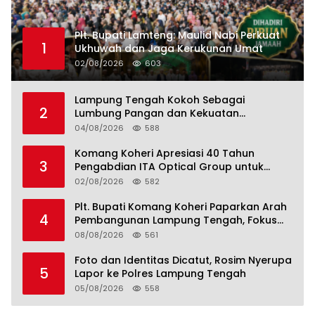
Plt. Bupati Lamteng: Maulid Nabi Perkuat
1
Ukhuwah dan Jaga Kerukunan Umat
02/08/2026
603
Lampung Tengah Kokoh Sebagai
2
Lumbung Pangan dan Kekuatan
Perkebunan Lampung, Komang Koheri:
04/08/2026
588
Kemandirian Pangan adalah Fondasi
Menuju Indonesia Emas 2045
Komang Koheri Apresiasi 40 Tahun
3
Pengabdian ITA Optical Group untuk
Kesehatan Mata Masyarakat Lamteng
02/08/2026
582
Plt. Bupati Komang Koheri Paparkan Arah
4
Pembangunan Lampung Tengah, Fokus
pada SDM, Ekonomi, Infrastruktur dan
08/08/2026
561
Kesejahteraan
Foto dan Identitas Dicatut, Rosim Nyerupa
5
Lapor ke Polres Lampung Tengah
05/08/2026
558