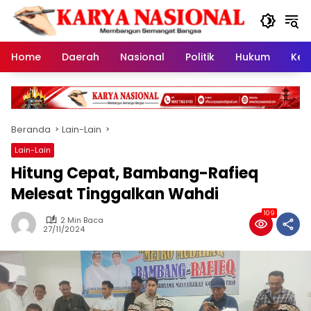
Langsung
ke
konten
Home
Daerah
Nasional
Politik
Hukum
Kes
Beranda
Lain-Lain
Lain-Lain
Hitung Cepat, Bambang-Rafieq
Melesat Tinggalkan Wahdi
109
2 Min Baca
27/11/2024