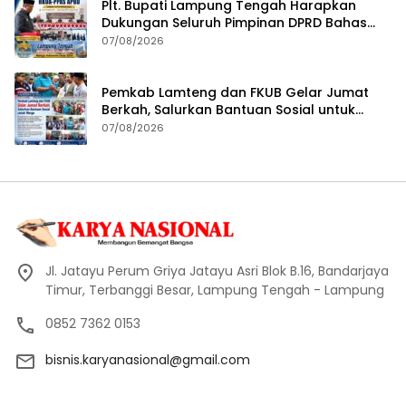
Plt. Bupati Lampung Tengah Harapkan
Dukungan Seluruh Pimpinan DPRD Bahas
RKUA-PPAS APBD Tahun 2027
07/08/2026
Pemkab Lamteng dan FKUB Gelar Jumat
Berkah, Salurkan Bantuan Sosial untuk
Warga
07/08/2026
Jl. Jatayu Perum Griya Jatayu Asri Blok B.16, Bandarjaya
Timur, Terbanggi Besar, Lampung Tengah - Lampung
0852 7362 0153
bisnis.karyanasional@gmail.com