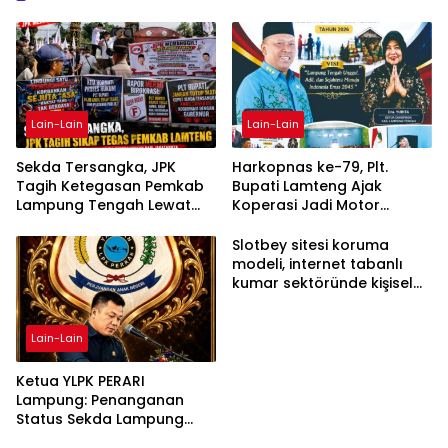
Lain-Lain
Lain-Lain
Sekda Tersangka, JPK
Harkopnas ke-79, Plt.
Tagih Ketegasan Pemkab
Bupati Lamteng Ajak
Lampung Tengah Lewat
Koperasi Jadi Motor
Aksi Damai
Penggerak Ekonomi
Slotbey sitesi koruma
modeli, internet tabanlı
kumar sektöründe kişisel
bilgilerinizi nasıl saklar?
Lain-Lain
Ketua YLPK PERARI
Lampung: Penanganan
Status Sekda Lampung
Tengah Harus