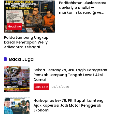
Berdasarkan Aturan,
PariBahis-un uluslararası
Bukan Tekanan Opini
devleriyle analizi —
markanın kazandığı ve
daha ilerlemesi zorunlu
kategoriler
Headline
Polda Lampung Ungkap
Dasar Penetapan Welly
Adiwantra sebagai
Tersangka, 52 Saksi Telah
Diperiksa
Baca Juga
Sekda Tersangka, JPK Tagih Ketegasan
Pemkab Lampung Tengah Lewat Aksi
Damai
Lain-Lain
05/08/2026
Harkopnas ke-79, Plt. Bupati Lamteng
Ajak Koperasi Jadi Motor Penggerak
Ekonomi