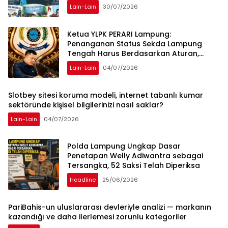
Lain-Lain
30/07/2026
Ketua YLPK PERARI Lampung:
Penanganan Status Sekda Lampung
Tengah Harus Berdasarkan Aturan,
Bukan Tekanan Opini
Lain-Lain
04/07/2026
Slotbey sitesi koruma modeli, internet tabanlı kumar
sektöründe kişisel bilgilerinizi nasıl saklar?
Lain-Lain
04/07/2026
Polda Lampung Ungkap Dasar
Penetapan Welly Adiwantra sebagai
Tersangka, 52 Saksi Telah Diperiksa
Headline
25/06/2026
PariBahis-un uluslararası devleriyle analizi — markanın
kazandığı ve daha ilerlemesi zorunlu kategoriler