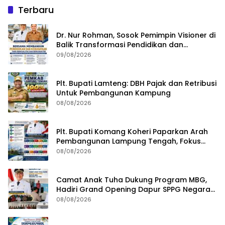
Terbaru
Dr. Nur Rohman, Sosok Pemimpin Visioner di
Balik Transformasi Pendidikan dan
Kebudayaan Lampung Tengah
09/08/2026
Plt. Bupati Lamteng: DBH Pajak dan Retribusi
Untuk Pembangunan Kampung
08/08/2026
Plt. Bupati Komang Koheri Paparkan Arah
Pembangunan Lampung Tengah, Fokus
pada SDM, Ekonomi, Infrastruktur dan
08/08/2026
Kesejahteraan
Camat Anak Tuha Dukung Program MBG,
Hadiri Grand Opening Dapur SPPG Negara
Aji Tua Lampung Tengah
08/08/2026