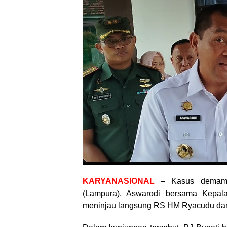
KARYANASIONAL
– Kasus demam b
(Lampura), Aswarodi bersama Kepa
meninjau langsung RS HM Ryacudu dan