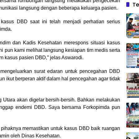
 bersama rombongan langsung melakukan pengecekan
Te
unikasi langsung dengan beberapa keluarga pasien.
 kasus DBD saat ini telah menjadi perhatian serius
imda.
ndim dan Kadis Kesehatan merespons situasi kasus
ini pun kami melihat langsung kesiapan tim medis serta
m kasus pasien DBD,” jelas Aswarodi.
h mengeluarkan surat edaran untuk pencegahan DBD
n ikut berperan aktif dalam hal pencegahan agar tidak
 Utara akan digelar bersih-bersih. Bahkan melakukan
ianggap endemi DBD. Saya bersama Forkopimda pun
 pihaknya memastikan untuk kasus DBD baik ruangan
jamin oleh Dinas Kesehatan.