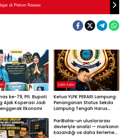
lajar di Pekon Rawas
in
Lain-Lain
as ke-79, Plt. Bupati
Ketua YLPK PERARI Lampung:
 Ajak Koperasi Jadi
Penanganan Status Sekda
Penggerak Ekonomi
Lampung Tengah Harus
Berdasarkan Aturan, Bukan
Tekanan Opini
PariBahis-un uluslararası
devleriyle analizi — markanın
kazandığı ve daha ilerlemesi