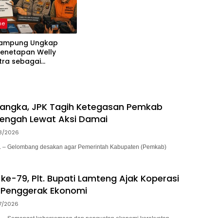
zorunlu kategoriler
ne
Lampung Ungkap
Penetapan Welly
tra sebagai
ka, 52 Saksi Telah
sa
sangka, JPK Tagih Ketegasan Pemkab
engah Lewat Aksi Damai
8/2026
– Gelombang desakan agar Pemerintah Kabupaten (Pemkab)
ke-79, Plt. Bupati Lamteng Ajak Koperasi
 Penggerak Ekonomi
7/2026