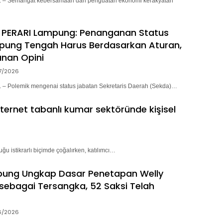
– Semangat kebersamaan dan penguatan ekonomi kerakyatan
 PERARI Lampung: Penanganan Status
pung Tengah Harus Berdasarkan Aturan,
nan Opini
7/2026
 Polemik mengenai status jabatan Sekretaris Daerah (Sekda)…
nternet tabanlı kumar sektöründe kişisel
ğu istikrarlı biçimde çoğalırken, katılımcı…
pung Ungkap Dasar Penetapan Welly
sebagai Tersangka, 52 Saksi Telah
6/2026