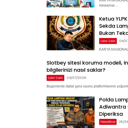
KARYA NASIONAL 
mewarnai…
Ketua YLPK
Sekda Lam
Bukan Teka
Lain-Lain
04/0
KARYA NASIONAL –
Slotbey sitesi koruma modeli, i
bilgilerinizi nasıl saklar?
Lain-Lain
04/07/2026
Bugünlerde dijital şans oyunu platformlarının yoğunlu
Polda Lam
Adiwantra 
Diperiksa
Headline
25/0