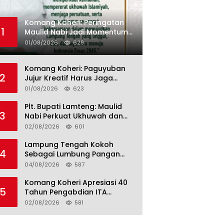
Komang Koheri: Peringatan
1
Maulid Nabi Jadi Momentum
Perkuat Ukhuwah Umat di
01/08/2026
629
Lampung Tengah
Komang Koheri: Paguyuban
2
Jujur Kreatif Harus Jaga
Persatuan untuk Kemajuan
01/08/2026
623
Lampung Tengah
Plt. Bupati Lamteng: Maulid
3
Nabi Perkuat Ukhuwah dan
Jaga Kerukunan Umat
02/08/2026
601
Lampung Tengah Kokoh
4
Sebagai Lumbung Pangan
dan Kekuatan Perkebunan
04/08/2026
587
Lampung, Komang Koheri:
Kemandirian Pangan adalah
Komang Koheri Apresiasi 40
5
Fondasi Menuju Indonesia
Tahun Pengabdian ITA
Emas 2045
Optical Group untuk
02/08/2026
581
Kesehatan Mata Masyarakat
Lamteng