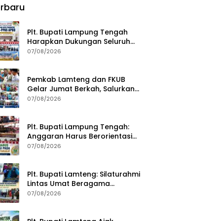
rbaru
Plt. Bupati Lampung Tengah
Harapkan Dukungan Seluruh
Pimpinan DPRD Bahas RKUA-
07/08/2026
PPAS APBD Tahun 2027
Pemkab Lamteng dan FKUB
Gelar Jumat Berkah, Salurkan
Bantuan Sosial untuk Warga
07/08/2026
Plt. Bupati Lampung Tengah:
Anggaran Harus Berorientasi
pada Kebutuhan Masyarakat
07/08/2026
Plt. Bupati Lamteng: Silaturahmi
Lintas Umat Beragama
Menjaga Kondusivitas Daerah
07/08/2026