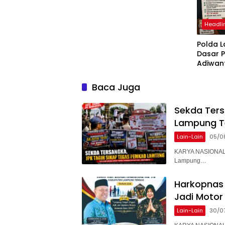
bilgilerinizi nasıl saklar?
Headli
Polda 
Dasar 
Adiwan
Tersang
Diperik
Baca Juga
Sekda Ter
Lampung T
Lain-Lain
05/0
KARYA NASIONAL 
Lampung…
Harkopnas 
Jadi Motor
Lain-Lain
30/0