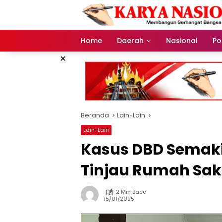
Langsung
ke
konten
Home
Daerah
Nasional
Pol
×
Beranda
Lain-Lain
Lain-Lain
Kasus DBD Semaki
Tinjau Rumah Sak
2 Min Baca
15/01/2025