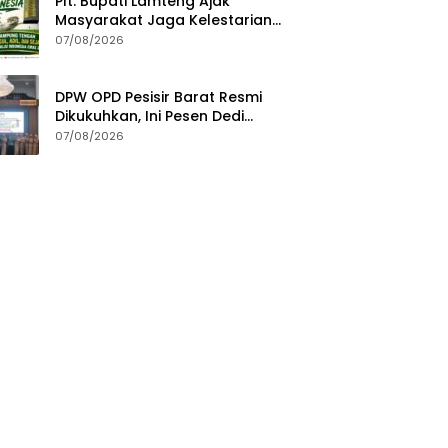
Plt. Bupati Lamteng Ajak
Masyarakat Jaga Kelestarian
Alam pada Peringatan Hari
07/08/2026
Hutan Indonesia 2026
DPW OPD Pesisir Barat Resmi
Dikukuhkan, Ini Pesen Dedi
Irawan
07/08/2026