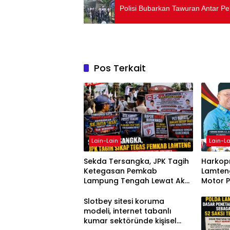
Polisi Bubarkan Tawuran Antar Pe
Pos Terkait
Lain-Lain
Lain-La
Sekda Tersangka, JPK Tagih
Harkopn
Ketegasan Pemkab
Lamteng
Lampung Tengah Lewat Aksi
Motor 
Damai
Slotbey sitesi koruma
modeli, internet tabanlı
kumar sektöründe kişisel