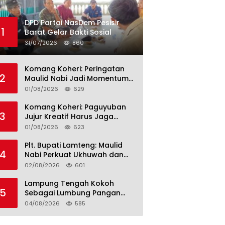
DPD Partai NasDem Pesisir
1
Barat Gelar Bakti Sosial
31/07/2026
860
Komang Koheri: Peringatan
2
Maulid Nabi Jadi Momentum
Perkuat Ukhuwah Umat di
01/08/2026
629
Lampung Tengah
Komang Koheri: Paguyuban
3
Jujur Kreatif Harus Jaga
Persatuan untuk Kemajuan
01/08/2026
623
Lampung Tengah
Plt. Bupati Lamteng: Maulid
4
Nabi Perkuat Ukhuwah dan
Jaga Kerukunan Umat
02/08/2026
601
Lampung Tengah Kokoh
5
Sebagai Lumbung Pangan
dan Kekuatan Perkebunan
04/08/2026
585
Lampung, Komang Koheri:
Kemandirian Pangan adalah