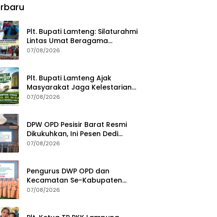
rbaru
Fondasi Menuju Indonesia
Emas 2045
Plt. Bupati Lamteng: Silaturahmi
Lintas Umat Beragama
Menjaga Kondusivitas Daerah
07/08/2026
Plt. Bupati Lamteng Ajak
Masyarakat Jaga Kelestarian
Alam pada Peringatan Hari
07/08/2026
Hutan Indonesia 2026
DPW OPD Pesisir Barat Resmi
Dikukuhkan, Ini Pesen Dedi
Irawan
07/08/2026
Pengurus DWP OPD dan
Kecamatan Se-Kabupaten
Pesisir Barat Resmi Dikukuhkan
07/08/2026