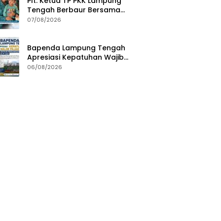
Plt. Ketua TP PKK Lampung
Tengah Berbaur Bersama
Anak-anak di PT GGP
07/08/2026
Bapenda Lampung Tengah
Apresiasi Kepatuhan Wajib
Pajak, Siapkan Pengawasan
06/08/2026
Terpadu di PT GGP