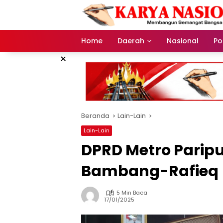
Langsung
ke
konten
Home
Daerah
Nasional
Pol
×
Beranda
Lain-Lain
Lain-Lain
DPRD Metro Parip
Bambang-Rafieq
5 Min Baca
17/01/2025