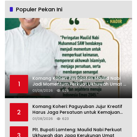
Populer Pekan Ini
Komang Koheri: Peringatan Maulid Nabi
1
Jadi Momentum Perkuat Ukhuwah Umat di
Lampung Tengah
01/08/2026
629
Komang Koheri: Paguyuban Jujur Kreatif
2
Harus Jaga Persatuan untuk Kemajuan
Lampung Tengah
01/08/2026
623
Plt. Bupati Lamteng: Maulid Nabi Perkuat
3
Ukhuwah dan Jaga Kerukunan Umat