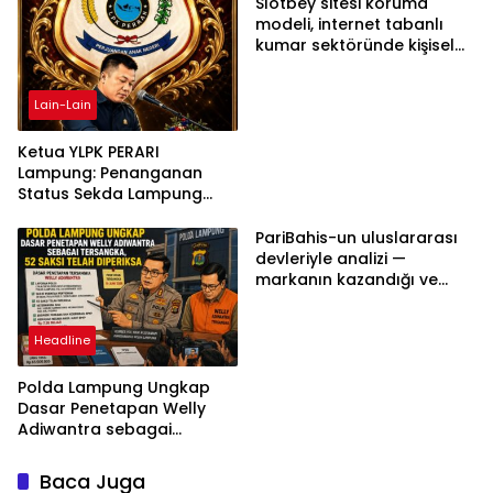
Slotbey sitesi koruma
modeli, internet tabanlı
kumar sektöründe kişisel
bilgilerinizi nasıl saklar?
Lain-Lain
Ketua YLPK PERARI
Lampung: Penanganan
Status Sekda Lampung
Tengah Harus
Berdasarkan Aturan,
PariBahis-un uluslararası
Bukan Tekanan Opini
devleriyle analizi —
markanın kazandığı ve
daha ilerlemesi zorunlu
kategoriler
Headline
Polda Lampung Ungkap
Dasar Penetapan Welly
Adiwantra sebagai
Tersangka, 52 Saksi Telah
Diperiksa
Baca Juga