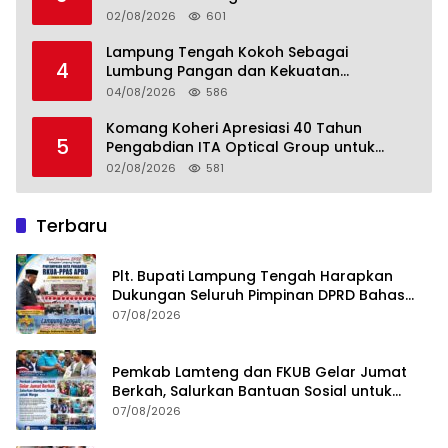
02/08/2026
601
Lampung Tengah Kokoh Sebagai
4
Lumbung Pangan dan Kekuatan
Perkebunan Lampung, Komang Koheri:
04/08/2026
586
Kemandirian Pangan adalah Fondasi
Menuju Indonesia Emas 2045
Komang Koheri Apresiasi 40 Tahun
5
Pengabdian ITA Optical Group untuk
Kesehatan Mata Masyarakat Lamteng
02/08/2026
581
Terbaru
Plt. Bupati Lampung Tengah Harapkan
Dukungan Seluruh Pimpinan DPRD Bahas
RKUA-PPAS APBD Tahun 2027
07/08/2026
Pemkab Lamteng dan FKUB Gelar Jumat
Berkah, Salurkan Bantuan Sosial untuk
Warga
07/08/2026