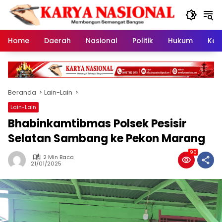
Langsung
ke
konten
Home
Daerah
Nasional
Politik
Hukum
Kes
Beranda
Lain-Lain
Lain-Lain
Bhabinkamtibmas Polsek Pesisir
Selatan Sambang ke Pekon Marang
96
2 Min Baca
21/01/2025