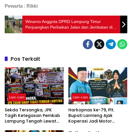
Pewarta : Rikki
Winarno Anggota DPRD Lampung Timur
Perjuangkan Perbaikan Jalan dan Jembatan di
Metro Kibang
Pos Terkait
Lain-Lain
Lain-Lain
Sekda Tersangka, JPK
Harkopnas ke-79, Plt.
Tagih Ketegasan Pemkab
Bupati Lamteng Ajak
Lampung Tengah Lewat
Koperasi Jadi Motor
Aksi Damai
Penggerak Ekonomi