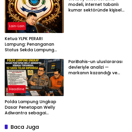
modeli, internet tabanlı
kumar sektöründe kişisel
bilgilerinizi nasıl saklar?
Lain-Lain
Ketua YLPK PERARI
Lampung: Penanganan
Status Sekda Lampung
Tengah Harus
Berdasarkan Aturan,
PariBahis-un uluslararası
Bukan Tekanan Opini
devleriyle analizi —
markanın kazandığı ve
daha ilerlemesi zorunlu
kategoriler
Headline
Polda Lampung Ungkap
Dasar Penetapan Welly
Adiwantra sebagai
Tersangka, 52 Saksi Telah
Diperiksa
Baca Juga