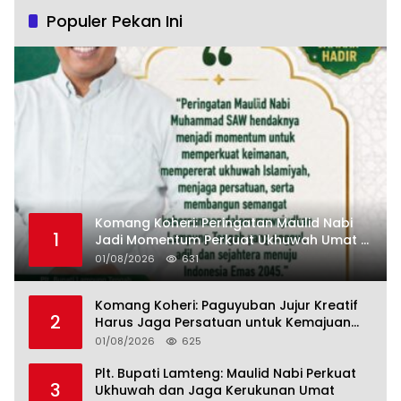
Populer Pekan Ini
Komang Koheri: Peringatan Maulid Nabi
1
Jadi Momentum Perkuat Ukhuwah Umat di
Lampung Tengah
01/08/2026
631
Komang Koheri: Paguyuban Jujur Kreatif
2
Harus Jaga Persatuan untuk Kemajuan
Lampung Tengah
01/08/2026
625
Plt. Bupati Lamteng: Maulid Nabi Perkuat
3
Ukhuwah dan Jaga Kerukunan Umat