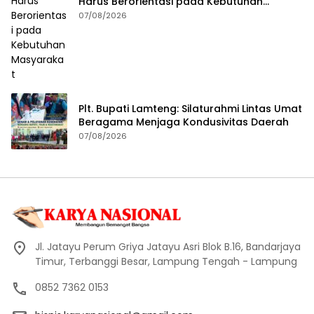
Harus Berorientasi pada Kebutuhan
Masyarakat
07/08/2026
Plt. Bupati Lamteng: Silaturahmi Lintas Umat
Beragama Menjaga Kondusivitas Daerah
07/08/2026
Jl. Jatayu Perum Griya Jatayu Asri Blok B.16, Bandarjaya
Timur, Terbanggi Besar, Lampung Tengah - Lampung
0852 7362 0153