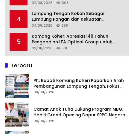
02/08/2026
603
Lampung Tengah Kokoh Sebagai
4
Lumbung Pangan dan Kekuatan
Perkebunan Lampung, Komang Koheri:
04/08/2026
588
Kemandirian Pangan adalah Fondasi
Menuju Indonesia Emas 2045
Komang Koheri Apresiasi 40 Tahun
5
Pengabdian ITA Optical Group untuk
Kesehatan Mata Masyarakat Lamteng
02/08/2026
581
Terbaru
Plt. Bupati Komang Koheri Paparkan Arah
Pembangunan Lampung Tengah, Fokus
pada SDM, Ekonomi, Infrastruktur dan
08/08/2026
Kesejahteraan
Camat Anak Tuha Dukung Program MBG,
Hadiri Grand Opening Dapur SPPG Negara
Aji Tua Lampung Tengah
08/08/2026