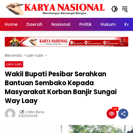
Langsung
ke
konten
Home
Daerah
Nasional
Politik
Hukum
Kes
Beranda
Lain-Lain
Lain-Lain
Wakil Bupati Pesibar Serahkan
Bantuan Sembako Kepada
Masyarakat Korban Banjir Sungai
Way Laay
149
2 Min Baca
24/01/2025