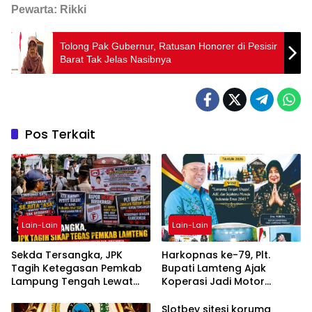
Pewarta: Rikki
Tolong Pak Gubernur, Ratusan Honorer di Pesisir
Barat Tak Jelas Nasibnya
Pos Terkait
Lain-Lain
Lain-Lain
Sekda Tersangka, JPK
Harkopnas ke-79, Plt.
Tagih Ketegasan Pemkab
Bupati Lamteng Ajak
Lampung Tengah Lewat
Koperasi Jadi Motor
Aksi Damai
Penggerak Ekonomi
Slotbey sitesi koruma