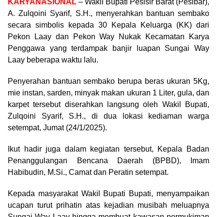
KARYANASIONAL
– Wakil Bupati Pesisir Barat (Pesibar),
A. Zulqoini Syarif, S.H., menyerahkan bantuan sembako
secara simbolis kepada 30 Kepala Keluarga (KK) dari
Pekon Laay dan Pekon Way Nukak Kecamatan Karya
Penggawa yang terdampak banjir luapan Sungai Way
Laay beberapa waktu lalu.
Penyerahan bantuan sembako berupa beras ukuran 5Kg,
mie instan, sarden, minyak makan ukuran 1 Liter, gula, dan
karpet tersebut diserahkan langsung oleh Wakil Bupati,
Zulqoini Syarif, S.H., di dua lokasi kediaman warga
setempat, Jumat (24/1/2025).
Ikut hadir juga dalam kegiatan tersebut, Kepala Badan
Penanggulangan Bencana Daerah (BPBD), Imam
Habibudin, M.Si., Camat dan Peratin setempat.
Kepada masyarakat Wakil Bupati Bupati, menyampaikan
ucapan turut prihatin atas kejadian musibah meluapnya
Sungai Way Laay hingga membuat kawasan permukiman