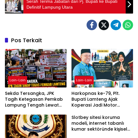
Serah Terima Jabatan dari Pj. Bupati ke Bupati
Definitif Lampung Utara
Pos Terkait
Lain-Lain
Lain-Lain
Sekda Tersangka, JPK
Harkopnas ke-79, Plt.
Tagih Ketegasan Pemkab
Bupati Lamteng Ajak
Lampung Tengah Lewat
Koperasi Jadi Motor
Aksi Damai
Penggerak Ekonomi
Slotbey sitesi koruma
modeli, internet tabanlı
kumar sektöründe kişisel
bilgilerinizi nasıl saklar?