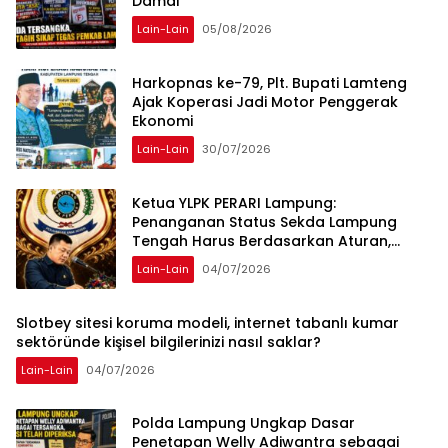
Damai
Lain-Lain
05/08/2026
Harkopnas ke-79, Plt. Bupati Lamteng
Ajak Koperasi Jadi Motor Penggerak
Ekonomi
Lain-Lain
30/07/2026
Ketua YLPK PERARI Lampung:
Penanganan Status Sekda Lampung
Tengah Harus Berdasarkan Aturan,
Bukan Tekanan Opini
Lain-Lain
04/07/2026
Slotbey sitesi koruma modeli, internet tabanlı kumar
sektöründe kişisel bilgilerinizi nasıl saklar?
Lain-Lain
04/07/2026
Polda Lampung Ungkap Dasar
Penetapan Welly Adiwantra sebagai