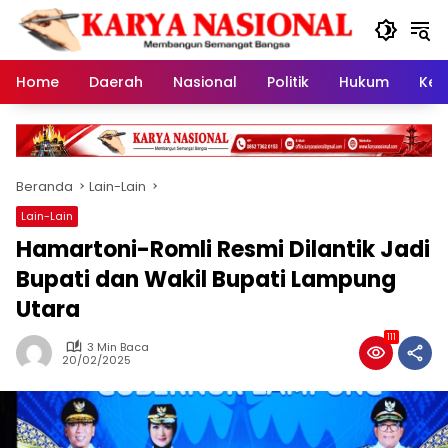
Langsung
ke
konten
Home
Daerah
Nasional
Politik
Hukum
Kes
Beranda
Lain-Lain
Lain-Lain
Hamartoni-Romli Resmi Dilantik Jadi
Bupati dan Wakil Bupati Lampung
Utara
111
3 Min Baca
20/02/2025