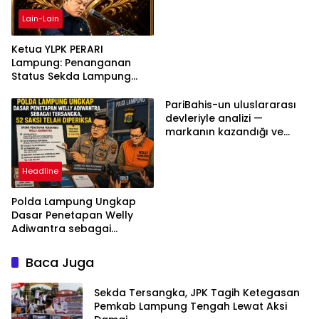
Lain-Lain
Ketua YLPK PERARI
Lampung: Penanganan
Status Sekda Lampung
Tengah Harus
Berdasarkan Aturan,
PariBahis-un uluslararası
Bukan Tekanan Opini
devleriyle analizi —
markanın kazandığı ve
daha ilerlemesi zorunlu
kategoriler
Headline
Polda Lampung Ungkap
Dasar Penetapan Welly
Adiwantra sebagai
Tersangka, 52 Saksi Telah
Diperiksa
Baca Juga
Sekda Tersangka, JPK Tagih Ketegasan
Pemkab Lampung Tengah Lewat Aksi