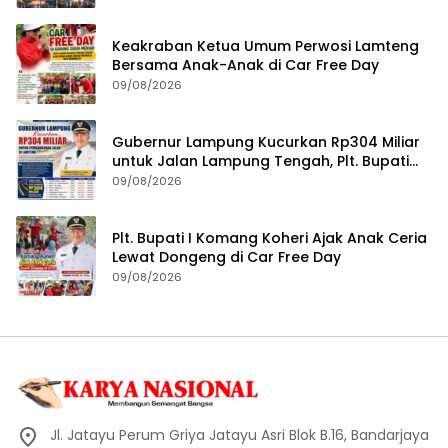
Kulit
Keakraban Ketua Umum Perwosi Lamteng
Bersama Anak-Anak di Car Free Day
09/08/2026
Gubernur Lampung Kucurkan Rp304 Miliar
untuk Jalan Lampung Tengah, Plt. Bupati
Komang Koheri Apresiasi
09/08/2026
Plt. Bupati I Komang Koheri Ajak Anak Ceria
Lewat Dongeng di Car Free Day
09/08/2026
Jl. Jatayu Perum Griya Jatayu Asri Blok B.16, Bandarjaya