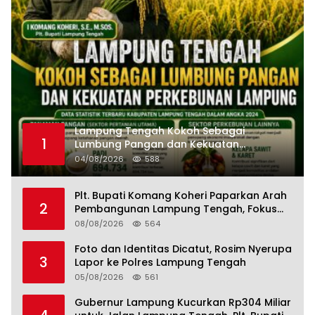
Lampung Tengah Kokoh Sebagai
1
Lumbung Pangan dan Kekuatan
Perkebunan Lampung, Komang Koheri:
04/08/2026
588
Kemandirian Pangan adalah Fondasi
Menuju Indonesia Emas 2045
Plt. Bupati Komang Koheri Paparkan Arah
2
Pembangunan Lampung Tengah, Fokus
pada SDM, Ekonomi, Infrastruktur dan
08/08/2026
564
Kesejahteraan
Foto dan Identitas Dicatut, Rosim Nyerupa
3
Lapor ke Polres Lampung Tengah
05/08/2026
561
Gubernur Lampung Kucurkan Rp304 Miliar