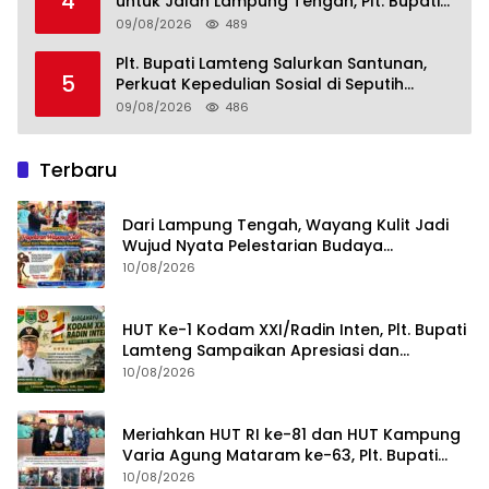
4
untuk Jalan Lampung Tengah, Plt. Bupati
Komang Koheri Apresiasi
09/08/2026
489
Plt. Bupati Lamteng Salurkan Santunan,
5
Perkuat Kepedulian Sosial di Seputih
Mataram
09/08/2026
486
Terbaru
Dari Lampung Tengah, Wayang Kulit Jadi
Wujud Nyata Pelestarian Budaya
Nusantara
10/08/2026
HUT Ke-1 Kodam XXI/Radin Inten, Plt. Bupati
Lamteng Sampaikan Apresiasi dan
Harapan untuk TNI
10/08/2026
Meriahkan HUT RI ke-81 dan HUT Kampung
Varia Agung Mataram ke-63, Plt. Bupati
Lampung Tengah Hadiri Pagelaran Wayang
10/08/2026