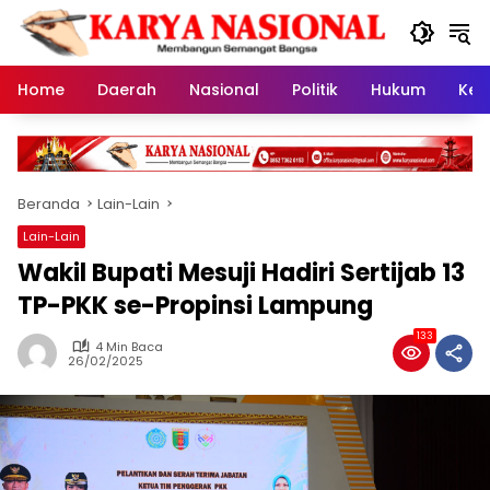
Langsung
ke
konten
Home
Daerah
Nasional
Politik
Hukum
Kes
Beranda
Lain-Lain
Lain-Lain
Wakil Bupati Mesuji Hadiri Sertijab 13
TP-PKK se-Propinsi Lampung
133
4 Min Baca
26/02/2025