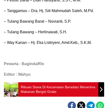
– Pesisir Barat – Dian Hardiyanti, S.ST., M.M.
– Tanggamus – Dra. Hj. Siti Mahmudah Saleh, M.Pd.
– Tulang Bawang Barat – Novianti, S.P.
– Tulang Bawang – Herlinawati, S.H.
– Way Kanan – Hj. Eka Listriyeni, Amd.Keb., S.K.M.
Pewarta : Baginda/Rls
Editor : Wahyu
Ribuan Siswa Di Kecamatan Baradatu Menerima
Makanan Bergizi Gratis