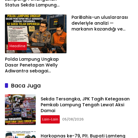
Status Sekda Lampung
Tengah Harus
Berdasarkan Aturan,
PariBahis-un uluslararası
Bukan Tekanan Opini
devleriyle analizi —
markanın kazandığı ve
daha ilerlemesi zorunlu
kategoriler
Headline
Polda Lampung Ungkap
Dasar Penetapan Welly
Adiwantra sebagai
Tersangka, 52 Saksi Telah
Diperiksa
Baca Juga
Sekda Tersangka, JPK Tagih Ketegasan
Pemkab Lampung Tengah Lewat Aksi
Damai
Lain-Lain
05/08/2026
Harkopnas ke-79, Plt. Bupati Lamteng