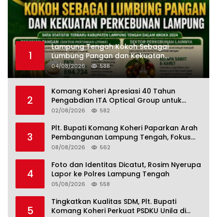
Lampung Tengah Kokoh Sebagai
1
Lumbung Pangan dan Kekuatan
Perkebunan Lampung, Komang Koheri:
04/08/2026
588
Kemandirian Pangan adalah Fondasi
Menuju Indonesia Emas 2045
Komang Koheri Apresiasi 40 Tahun
2
Pengabdian ITA Optical Group untuk
Kesehatan Mata Masyarakat Lamteng
02/08/2026
582
Plt. Bupati Komang Koheri Paparkan Arah
3
Pembangunan Lampung Tengah, Fokus
pada SDM, Ekonomi, Infrastruktur dan
08/08/2026
562
Kesejahteraan
Foto dan Identitas Dicatut, Rosim Nyerupa
4
Lapor ke Polres Lampung Tengah
05/08/2026
558
Tingkatkan Kualitas SDM, Plt. Bupati
5
Komang Koheri Perkuat PSDKU Unila di