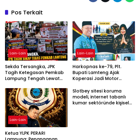
Pos Terkait
Lain-Lain
Lain-Lain
Sekda Tersangka, JPK
Harkopnas ke-79, Plt.
Tagih Ketegasan Pemkab
Bupati Lamteng Ajak
Lampung Tengah Lewat
Koperasi Jadi Motor
Aksi Damai
Penggerak Ekonomi
Slotbey sitesi koruma
modeli, internet tabanlı
kumar sektöründe kişisel
bilgilerinizi nasıl saklar?
Lain-Lain
Ketua YLPK PERARI
Lampung: Penanganan