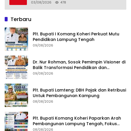
Lampung Tengah
03/08/2026
478
Terbaru
Plt. Bupati I Komang Koheri Perkuat Mutu
Pendidikan Lampung Tengah
09/08/2026
Dr. Nur Rohman, Sosok Pemimpin Visioner di
Balik Transformasi Pendidikan dan
Kebudayaan Lampung Tengah
09/08/2026
Plt. Bupati Lamteng: DBH Pajak dan Retribusi
Untuk Pembangunan Kampung
08/08/2026
Plt. Bupati Komang Koheri Paparkan Arah
Pembangunan Lampung Tengah, Fokus
pada SDM, Ekonomi, Infrastruktur dan
08/08/2026