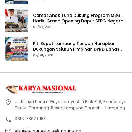
Kesejahteraan
Camat Anak Tuha Dukung Program MBG,
Hadiri Grand Opening Dapur SPPG Negara
Aji Tua Lampung Tengah
08/08/2026
Plt. Bupati Lampung Tengah Harapkan
Dukungan Seluruh Pimpinan DPRD Bahas
RKUA-PPAS APBD Tahun 2027
07/08/2026
Jl. Jatayu Perum Griya Jatayu Asri Blok B.16, Bandarjaya
Timur, Terbanggi Besar, Lampung Tengah - Lampung
0852 7362 0153
bisnis.karyanasional@gmail.com