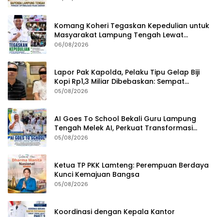
Efektivitas Kinerja
Komang Koheri Tegaskan Kepedulian untuk
Masyarakat Lampung Tengah Lewat
Penyaluran Bantuan Disabilitas
06/08/2026
Lapor Pak Kapolda, Pelaku Tipu Gelap Biji
Kopi Rp1,3 Miliar Dibebaskan: Sempat
Ditangkap di Jawa Tengah dan Ditahan di
05/08/2026
Polda Lampung
AI Goes To School Bekali Guru Lampung
Tengah Melek AI, Perkuat Transformasi
Pendidikan Digital
05/08/2026
Ketua TP PKK Lamteng: Perempuan Berdaya
Kunci Kemajuan Bangsa
05/08/2026
Koordinasi dengan Kepala Kantor