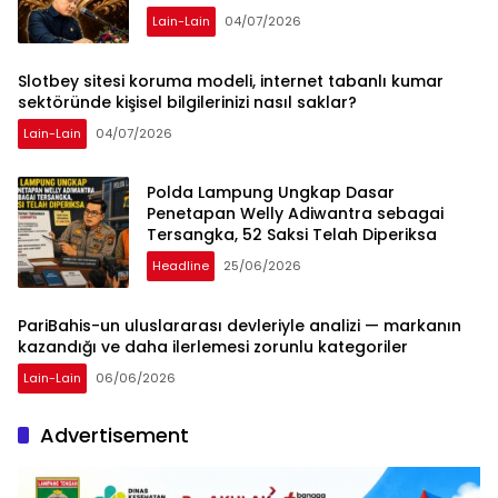
Bukan Tekanan Opini
Lain-Lain
04/07/2026
Slotbey sitesi koruma modeli, internet tabanlı kumar
sektöründe kişisel bilgilerinizi nasıl saklar?
Lain-Lain
04/07/2026
Polda Lampung Ungkap Dasar
Penetapan Welly Adiwantra sebagai
Tersangka, 52 Saksi Telah Diperiksa
Headline
25/06/2026
PariBahis-un uluslararası devleriyle analizi — markanın
kazandığı ve daha ilerlemesi zorunlu kategoriler
Lain-Lain
06/06/2026
Advertisement