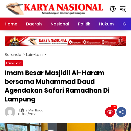
Langsung
ke
konten
Home
Daerah
Nasional
Politik
Hukum
Kes
Beranda
Lain-Lain
Lain-Lain
Imam Besar Masjidil Al-Haram
bersama Muhammad Daud
Agendakan Safari Ramadhan Di
Lampung
132
2 Min Baca
01/03/2025