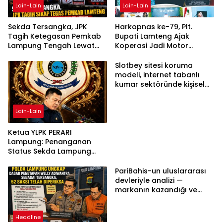
Lain-Lain
Lain-Lain
Sekda Tersangka, JPK
Harkopnas ke-79, Plt.
Tagih Ketegasan Pemkab
Bupati Lamteng Ajak
Lampung Tengah Lewat
Koperasi Jadi Motor
Aksi Damai
Penggerak Ekonomi
Slotbey sitesi koruma
modeli, internet tabanlı
kumar sektöründe kişisel
bilgilerinizi nasıl saklar?
Lain-Lain
Ketua YLPK PERARI
Lampung: Penanganan
Status Sekda Lampung
Tengah Harus
Berdasarkan Aturan,
PariBahis-un uluslararası
Bukan Tekanan Opini
devleriyle analizi —
markanın kazandığı ve
daha ilerlemesi zorunlu
kategoriler
Headline