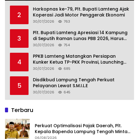
Harkopnas ke-79, Plt. Bupati Lamteng Ajak
2
Koperasi Jadi Motor Penggerak Ekonomi
30/07/2026
763
Plt. Bupati Lamteng Apresiasi 14 Kampung
3
di Seputih Raman Lunas PBB 2026, Harus
Jadi Contoh!
30/07/2026
754
PPKB Lamteng Matangkan Persiapan
4
Kunker Ketua TP-PKK Provinsi, Launching
Sekolah Lansia di 14 Kampung Jadi Fokus
30/07/2026
685
Disdikbud Lampung Tengah Perkuat
5
Pelayanan Lewat S.M.I.L.E
30/07/2026
645
Terbaru
Perkuat Optimalisasi Pajak Daerah, Plt.
Kepala Bapenda Lampung Tengah Minta
Seluruh Pengelola Tingkatkan Inovasi dan
06/08/2026