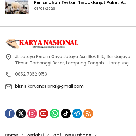
Pertanahan Terkait Tindaklanjut Paket 9
Program Penguatan Ekonomi Daerah
05/08/2026
Melalui Layanan Pertanahan dan Tata
Ruang
Jl. Jatayu Perum Griya Jatayu Asri Blok B.16, Bandarjaya
Timur, Terbanggi Besar, Lampung Tengah - Lampung
0852 7362 0153
bisnis.karyanasional@gmail.com
Home
Redaksi
Profil Perusahaan