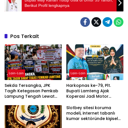
Berikut Profil lengkapnya
Pos Terkait
Lain-Lain
Lain-Lain
Sekda Tersangka, JPK
Harkopnas ke-79, Plt.
Tagih Ketegasan Pemkab
Bupati Lamteng Ajak
Lampung Tengah Lewat
Koperasi Jadi Motor
Aksi Damai
Penggerak Ekonomi
Slotbey sitesi koruma
modeli, internet tabanlı
kumar sektöründe kişisel
bilgilerinizi nasıl saklar?