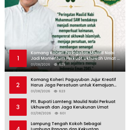
Komang Koheri: Peringatan Maulid Nabi
1
Jadi Momentum Perkuat Ukhuwah Umat di
Lampung Tengah
01/08/2026
629
Komang Koheri: Paguyuban Jujur Kreatif
2
Harus Jaga Persatuan untuk Kemajuan
Lampung Tengah
01/08/2026
623
Plt. Bupati Lamteng: Maulid Nabi Perkuat
3
Ukhuwah dan Jaga Kerukunan Umat
02/08/2026
601
Lampung Tengah Kokoh Sebagai
4
Lumbung Pangan dan Kekuatan