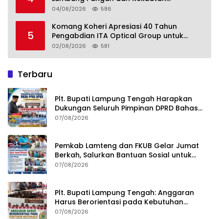
Perkebunan Lampung, Komang Koheri:
04/08/2026
586
Kemandirian Pangan adalah Fondasi
Menuju Indonesia Emas 2045
Komang Koheri Apresiasi 40 Tahun
5
Pengabdian ITA Optical Group untuk
Kesehatan Mata Masyarakat Lamteng
02/08/2026
581
Terbaru
Plt. Bupati Lampung Tengah Harapkan
Dukungan Seluruh Pimpinan DPRD Bahas
RKUA-PPAS APBD Tahun 2027
07/08/2026
Pemkab Lamteng dan FKUB Gelar Jumat
Berkah, Salurkan Bantuan Sosial untuk
Warga
07/08/2026
Plt. Bupati Lampung Tengah: Anggaran
Harus Berorientasi pada Kebutuhan
Masyarakat
07/08/2026