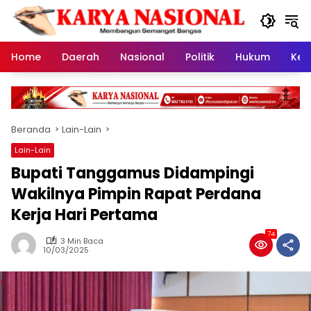
Langsung
ke
konten
Home
Daerah
Nasional
Politik
Hukum
Kes
Beranda
Lain-Lain
Lain-Lain
Bupati Tanggamus Didampingi
Wakilnya Pimpin Rapat Perdana
Kerja Hari Pertama
74
3 Min Baca
10/03/2025