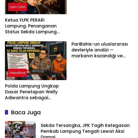
Lain-Lain
Ketua YLPK PERARI
Lampung: Penanganan
Status Sekda Lampung
Tengah Harus
Berdasarkan Aturan,
PariBahis-un uluslararası
Bukan Tekanan Opini
devleriyle analizi —
markanın kazandığı ve
daha ilerlemesi zorunlu
kategoriler
Headline
Polda Lampung Ungkap
Dasar Penetapan Welly
Adiwantra sebagai
Tersangka, 52 Saksi Telah
Diperiksa
Baca Juga
Sekda Tersangka, JPK Tagih Ketegasan
Pemkab Lampung Tengah Lewat Aksi
Damai