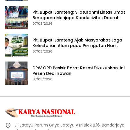
Plt. Bupati Lamteng: Silaturahmi Lintas Umat
Beragama Menjaga Kondusivitas Daerah
07/08/2026
Plt. Bupati Lamteng Ajak Masyarakat Jaga
Kelestarian Alam pada Peringatan Hari
Hutan Indonesia 2026
07/08/2026
DPW OPD Pesisir Barat Resmi Dikukuhkan, Ini
Pesen Dedi Irawan
07/08/2026
Jl. Jatayu Perum Griya Jatayu Asri Blok B.16, Bandarjaya