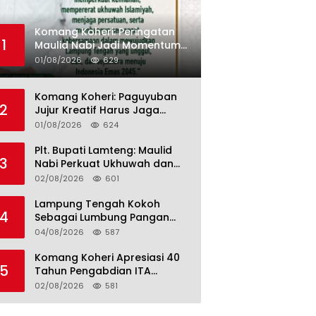
Komang Koheri: Peringatan
1
Maulid Nabi Jadi Momentum
Perkuat Ukhuwah Umat di
01/08/2026
629
Lampung Tengah
Komang Koheri: Paguyuban
2
Jujur Kreatif Harus Jaga
Persatuan untuk Kemajuan
01/08/2026
624
Lampung Tengah
Plt. Bupati Lamteng: Maulid
3
Nabi Perkuat Ukhuwah dan
Jaga Kerukunan Umat
02/08/2026
601
Lampung Tengah Kokoh
4
Sebagai Lumbung Pangan
dan Kekuatan Perkebunan
04/08/2026
587
Lampung, Komang Koheri:
Kemandirian Pangan adalah
Komang Koheri Apresiasi 40
5
Fondasi Menuju Indonesia
Tahun Pengabdian ITA
Emas 2045
Optical Group untuk
02/08/2026
581
Kesehatan Mata Masyarakat
Lamteng