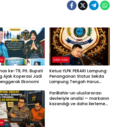
in
Lain-Lain
as ke-79, Plt. Bupati
Ketua YLPK PERARI Lampung:
 Ajak Koperasi Jadi
Penanganan Status Sekda
Penggerak Ekonomi
Lampung Tengah Harus
Berdasarkan Aturan, Bukan
Tekanan Opini
PariBahis-un uluslararası
devleriyle analizi — markanın
kazandığı ve daha ilerlemesi
zorunlu kategoriler
ne