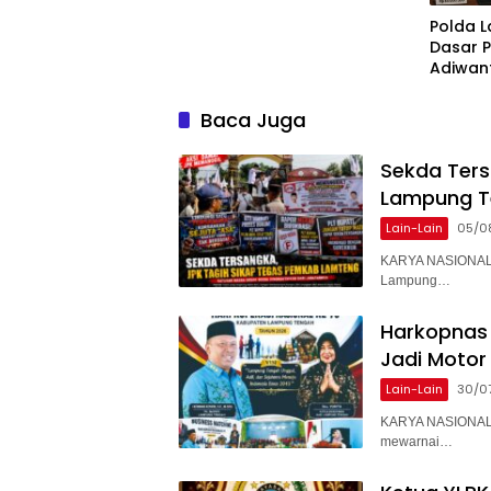
Polda 
Dasar 
Adiwan
Tersang
Diperik
Baca Juga
Sekda Ter
Lampung T
Lain-Lain
05/0
KARYA NASIONAL 
Lampung…
Harkopnas 
Jadi Motor
Lain-Lain
30/0
KARYA NASIONAL 
mewarnai…