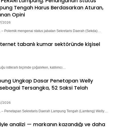
 PERARI Lampung: Penanganan Status
pung Tengah Harus Berdasarkan Aturan,
nan Opini
7/2026
 Polemik mengenai status jabatan Sekretaris Daerah (Sekda)…
nternet tabanlı kumar sektöründe kişisel
ğu istikrarlı biçimde çoğalırken, katılımcı…
pung Ungkap Dasar Penetapan Welly
sebagai Tersangka, 52 Saksi Telah
6/2026
– Penetapan Sekretaris Daerah Lampung Tengah (Lamteng) Welly…
riyle analizi — markanın kazandığı ve daha