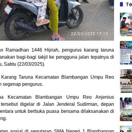
Te
 Ramadhan 1446 Hijriah, pengurus karang taruna
an bagi-bagi takjil ke pengguna jalan tepatnya di
 Sabtu (22/03/2025).
tua Karang Taruna Kecamatan Blambangan Umpu Reo
an segenap pengurus.
una Kecamatan Blambangan Umpu Reo Anjenius
 tersebut digelar di Jalan Jenderal Sudirman, depan
tara untuk berbuka puasa bersama dilaksanakan di
ng.
atan sosial di seputaran SMA Negeri 1 Blambangan