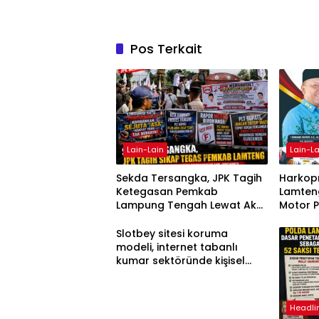
Pos Terkait
Lain-Lain
Lain-La
Sekda Tersangka, JPK Tagih
Harkopn
Ketegasan Pemkab
Lamteng
Lampung Tengah Lewat Aksi
Motor 
Damai
Slotbey sitesi koruma
modeli, internet tabanlı
kumar sektöründe kişisel
bilgilerinizi nasıl saklar?
Headli