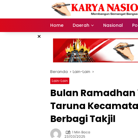
Langsung
ke
konten
Home
Daerah
Nasional
Pol
×
Beranda
Lain-Lain
Lain-Lain
Bulan Ramadhan 1
Taruna Kecamat
Berbagi Takjil
1 Min Baca
23/03/2025