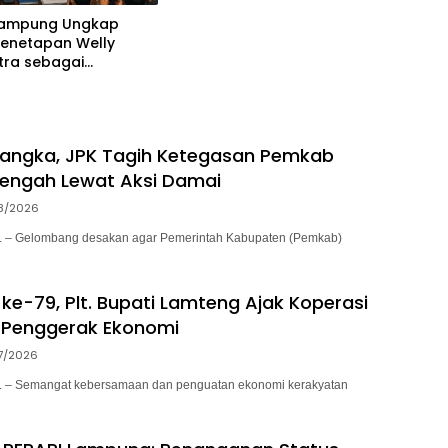
Lampung Ungkap
Penetapan Welly
tra sebagai
ka, 52 Saksi Telah
sa
sangka, JPK Tagih Ketegasan Pemkab
engah Lewat Aksi Damai
8/2026
– Gelombang desakan agar Pemerintah Kabupaten (Pemkab)
ke-79, Plt. Bupati Lamteng Ajak Koperasi
 Penggerak Ekonomi
7/2026
– Semangat kebersamaan dan penguatan ekonomi kerakyatan