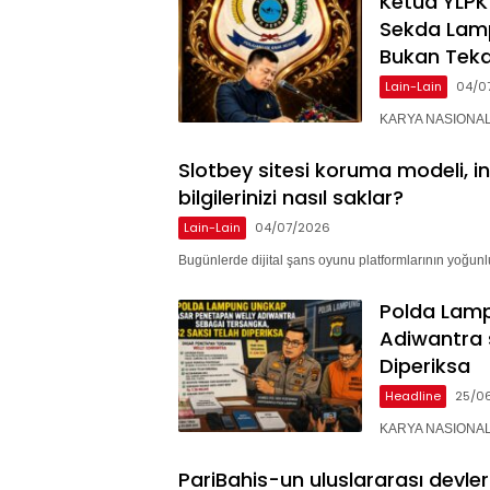
Ketua YLPK
Sekda Lam
Bukan Teka
Lain-Lain
04/0
KARYA NASIONAL –
Slotbey sitesi koruma modeli, i
bilgilerinizi nasıl saklar?
Lain-Lain
04/07/2026
Bugünlerde dijital şans oyunu platformlarının yoğunlu
Polda Lam
Adiwantra 
Diperiksa
Headline
25/0
KARYA NASIONAL 
PariBahis-un uluslararası devle