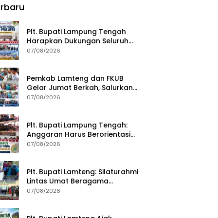
rbaru
Plt. Bupati Lampung Tengah
Harapkan Dukungan Seluruh
Pimpinan DPRD Bahas RKUA-
07/08/2026
PPAS APBD Tahun 2027
Pemkab Lamteng dan FKUB
Gelar Jumat Berkah, Salurkan
Bantuan Sosial untuk Warga
07/08/2026
Plt. Bupati Lampung Tengah:
Anggaran Harus Berorientasi
pada Kebutuhan Masyarakat
07/08/2026
Plt. Bupati Lamteng: Silaturahmi
Lintas Umat Beragama
Menjaga Kondusivitas Daerah
07/08/2026