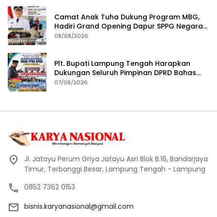
Camat Anak Tuha Dukung Program MBG,
Hadiri Grand Opening Dapur SPPG Negara
Aji Tua Lampung Tengah
08/08/2026
Plt. Bupati Lampung Tengah Harapkan
Dukungan Seluruh Pimpinan DPRD Bahas
RKUA-PPAS APBD Tahun 2027
07/08/2026
Jl. Jatayu Perum Griya Jatayu Asri Blok B.16, Bandarjaya
Timur, Terbanggi Besar, Lampung Tengah - Lampung
0852 7362 0153
bisnis.karyanasional@gmail.com