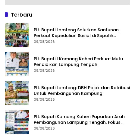
Terbaru
Plt. Bupati Lamteng Salurkan Santunan,
Perkuat Kepedulian Sosial di Seputih
Mataram
09/08/2026
Plt. Bupati I Komang Koheri Perkuat Mutu
Pendidikan Lampung Tengah
09/08/2026
Plt. Bupati Lamteng: DBH Pajak dan Retribusi
Untuk Pembangunan Kampung
08/08/2026
Plt. Bupati Komang Koheri Paparkan Arah
Pembangunan Lampung Tengah, Fokus
pada SDM, Ekonomi, Infrastruktur dan
08/08/2026
Kesejahteraan