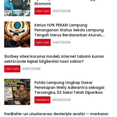
Ekonomi
Lain-Lain
30/07/2026
Ketua YLPK PERARI Lampung:
Penanganan Status Sekda Lampung
Tengah Harus Berdasarkan Aturan,
Bukan Tekanan Opini
Lain-Lain
04/07/2026
Slotbey sitesi koruma modeli, internet tabanlı kumar
sektöründe kişisel bilgilerinizi nasıl saklar?
Lain-Lain
04/07/2026
Polda Lampung Ungkap Dasar
Penetapan Welly Adiwantra sebagai
Tersangka, 52 Saksi Telah Diperiksa
Headline
25/06/2026
PariBahis-un uluslararası devleriyle analizi — markanın