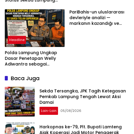
Tengah Harus
Berdasarkan Aturan,
PariBahis-un uluslararası
Bukan Tekanan Opini
devleriyle analizi —
markanın kazandığı ve
daha ilerlemesi zorunlu
kategoriler
Headline
Polda Lampung Ungkap
Dasar Penetapan Welly
Adiwantra sebagai
Tersangka, 52 Saksi Telah
Diperiksa
Baca Juga
Sekda Tersangka, JPK Tagih Ketegasan
Pemkab Lampung Tengah Lewat Aksi
Damai
Lain-Lain
05/08/2026
Harkopnas ke-79, Plt. Bupati Lamteng
Ajak Koperasi Jadi Motor Penggerak