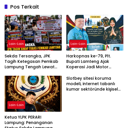
Pos Terkait
Lain-Lain
Lain-Lain
Sekda Tersangka, JPK
Harkopnas ke-79, Plt.
Tagih Ketegasan Pemkab
Bupati Lamteng Ajak
Lampung Tengah Lewat
Koperasi Jadi Motor
Aksi Damai
Penggerak Ekonomi
Slotbey sitesi koruma
modeli, internet tabanlı
kumar sektöründe kişisel
bilgilerinizi nasıl saklar?
Lain-Lain
Ketua YLPK PERARI
Lampung: Penanganan
Status Sekda Lampung