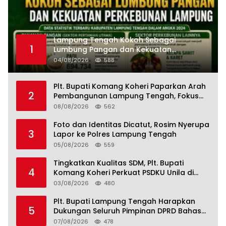
Lampung Tengah Kokoh Sebagai
1
Lumbung Pangan dan Kekuatan
Perkebunan Lampung, Komang Koheri:
04/08/2026
588
Kemandirian Pangan adalah Fondasi
Menuju Indonesia Emas 2045
Plt. Bupati Komang Koheri Paparkan Arah
2
Pembangunan Lampung Tengah, Fokus
pada SDM, Ekonomi, Infrastruktur dan
08/08/2026
562
Kesejahteraan
Foto dan Identitas Dicatut, Rosim Nyerupa
3
Lapor ke Polres Lampung Tengah
05/08/2026
559
Tingkatkan Kualitas SDM, Plt. Bupati
4
Komang Koheri Perkuat PSDKU Unila di
Lampung Tengah
03/08/2026
480
Plt. Bupati Lampung Tengah Harapkan
5
Dukungan Seluruh Pimpinan DPRD Bahas
RKUA-PPAS APBD Tahun 2027
07/08/2026
478