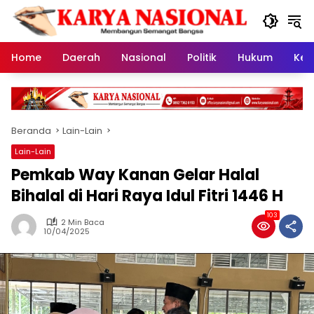
Langsung
ke
konten
Home
Daerah
Nasional
Politik
Hukum
Kes
Beranda
Lain-Lain
Lain-Lain
Pemkab Way Kanan Gelar Halal
Bihalal di Hari Raya Idul Fitri 1446 H
103
2 Min Baca
10/04/2025