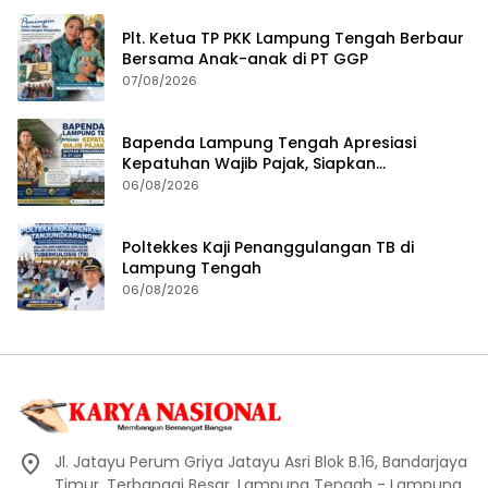
Plt. Ketua TP PKK Lampung Tengah Berbaur
Bersama Anak-anak di PT GGP
07/08/2026
Bapenda Lampung Tengah Apresiasi
Kepatuhan Wajib Pajak, Siapkan
Pengawasan Terpadu di PT GGP
06/08/2026
Poltekkes Kaji Penanggulangan TB di
Lampung Tengah
06/08/2026
Jl. Jatayu Perum Griya Jatayu Asri Blok B.16, Bandarjaya
Timur, Terbanggi Besar, Lampung Tengah - Lampung