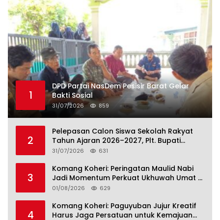
DPD Partai NasDem Pesisir Barat Gelar
1
Bakti Sosial
31/07/2026
859
Pelepasan Calon Siswa Sekolah Rakyat
2
Tahun Ajaran 2026–2027, Plt. Bupati
Lamteng Tegaskan Komitmen Hadirkan
31/07/2026
631
Pendidikan Berkualitas
Komang Koheri: Peringatan Maulid Nabi
3
Jadi Momentum Perkuat Ukhuwah Umat di
Lampung Tengah
01/08/2026
629
Komang Koheri: Paguyuban Jujur Kreatif
4
Harus Jaga Persatuan untuk Kemajuan