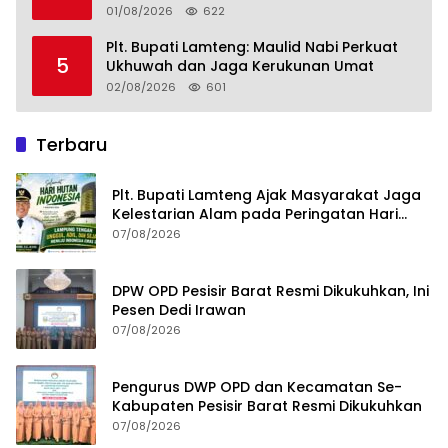
Lampung Tengah
01/08/2026
622
Plt. Bupati Lamteng: Maulid Nabi Perkuat
5
Ukhuwah dan Jaga Kerukunan Umat
02/08/2026
601
Terbaru
Plt. Bupati Lamteng Ajak Masyarakat Jaga
Kelestarian Alam pada Peringatan Hari
Hutan Indonesia 2026
07/08/2026
DPW OPD Pesisir Barat Resmi Dikukuhkan, Ini
Pesen Dedi Irawan
07/08/2026
Pengurus DWP OPD dan Kecamatan Se-
Kabupaten Pesisir Barat Resmi Dikukuhkan
07/08/2026