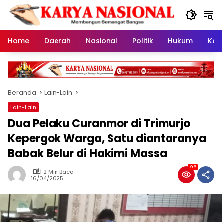
Langsung
ke
konten
Home
Daerah
Nasional
Politik
Hukum
Kes
Beranda
Lain-Lain
Lain-Lain
Dua Pelaku Curanmor di Trimurjo
Kepergok Warga, Satu diantaranya
Babak Belur di Hakimi Massa
96
2 Min Baca
16/04/2025