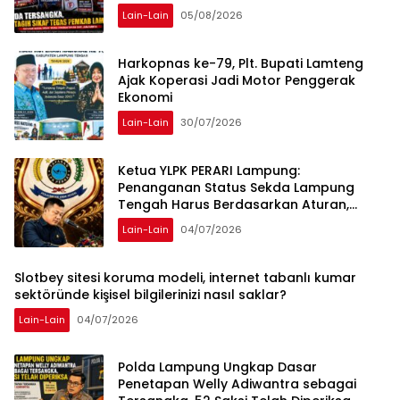
Lain-Lain
05/08/2026
Harkopnas ke-79, Plt. Bupati Lamteng
Ajak Koperasi Jadi Motor Penggerak
Ekonomi
Lain-Lain
30/07/2026
Ketua YLPK PERARI Lampung:
Penanganan Status Sekda Lampung
Tengah Harus Berdasarkan Aturan,
Bukan Tekanan Opini
Lain-Lain
04/07/2026
Slotbey sitesi koruma modeli, internet tabanlı kumar
sektöründe kişisel bilgilerinizi nasıl saklar?
Lain-Lain
04/07/2026
Polda Lampung Ungkap Dasar
Penetapan Welly Adiwantra sebagai