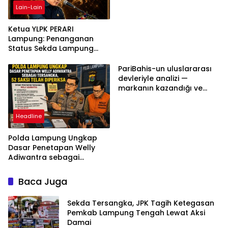
Lain-Lain
Ketua YLPK PERARI
Lampung: Penanganan
Status Sekda Lampung
Tengah Harus
Berdasarkan Aturan,
PariBahis-un uluslararası
Bukan Tekanan Opini
devleriyle analizi —
markanın kazandığı ve
daha ilerlemesi zorunlu
kategoriler
Headline
Polda Lampung Ungkap
Dasar Penetapan Welly
Adiwantra sebagai
Tersangka, 52 Saksi Telah
Diperiksa
Baca Juga
Sekda Tersangka, JPK Tagih Ketegasan
Pemkab Lampung Tengah Lewat Aksi
Damai