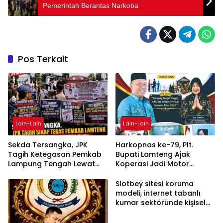
Pemerintah Berantas Narkoba
Pos Terkait
Lain-Lain
Lain-Lain
Sekda Tersangka, JPK
Harkopnas ke-79, Plt.
Tagih Ketegasan Pemkab
Bupati Lamteng Ajak
Lampung Tengah Lewat
Koperasi Jadi Motor
Aksi Damai
Penggerak Ekonomi
Slotbey sitesi koruma
modeli, internet tabanlı
kumar sektöründe kişisel
bilgilerinizi nasıl saklar?