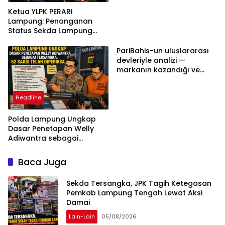
Ketua YLPK PERARI
Lampung: Penanganan
Status Sekda Lampung
Tengah Harus
Berdasarkan Aturan,
PariBahis-un uluslararası
Bukan Tekanan Opini
devleriyle analizi —
markanın kazandığı ve
daha ilerlemesi zorunlu
kategoriler
Headline
Polda Lampung Ungkap
Dasar Penetapan Welly
Adiwantra sebagai
Tersangka, 52 Saksi Telah
Diperiksa
Baca Juga
Sekda Tersangka, JPK Tagih Ketegasan
Pemkab Lampung Tengah Lewat Aksi
Damai
Lain-Lain
05/08/2026