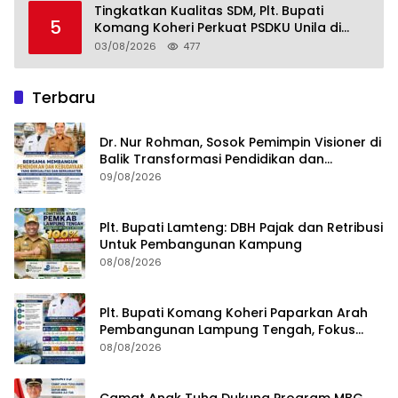
Tingkatkan Kualitas SDM, Plt. Bupati
5
Komang Koheri Perkuat PSDKU Unila di
Lampung Tengah
03/08/2026
477
Terbaru
Dr. Nur Rohman, Sosok Pemimpin Visioner di
Balik Transformasi Pendidikan dan
Kebudayaan Lampung Tengah
09/08/2026
Plt. Bupati Lamteng: DBH Pajak dan Retribusi
Untuk Pembangunan Kampung
08/08/2026
Plt. Bupati Komang Koheri Paparkan Arah
Pembangunan Lampung Tengah, Fokus
pada SDM, Ekonomi, Infrastruktur dan
08/08/2026
Kesejahteraan