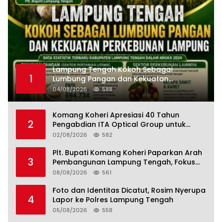
Lampung Tengah Kokoh Sebagai
1
Lumbung Pangan dan Kekuatan
Perkebunan Lampung, Komang Koheri:
04/08/2026
588
Kemandirian Pangan adalah Fondasi
Menuju Indonesia Emas 2045
Komang Koheri Apresiasi 40 Tahun
2
Pengabdian ITA Optical Group untuk
Kesehatan Mata Masyarakat Lamteng
02/08/2026
582
Plt. Bupati Komang Koheri Paparkan Arah
3
Pembangunan Lampung Tengah, Fokus
pada SDM, Ekonomi, Infrastruktur dan
08/08/2026
561
Kesejahteraan
Foto dan Identitas Dicatut, Rosim Nyerupa
4
Lapor ke Polres Lampung Tengah
05/08/2026
558