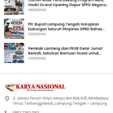
Camat Anak Tuha Dukung Program MBG,
Hadiri Grand Opening Dapur SPPG Negara
Aji Tua Lampung Tengah
08/08/2026
Plt. Bupati Lampung Tengah Harapkan
Dukungan Seluruh Pimpinan DPRD Bahas
RKUA-PPAS APBD Tahun 2027
07/08/2026
Pemkab Lamteng dan FKUB Gelar Jumat
Berkah, Salurkan Bantuan Sosial untuk
Warga
07/08/2026
Jl. Jatayu Perum Griya Jatayu Asri Blok B.16, Bandarjaya
Timur, Terbanggi Besar, Lampung Tengah - Lampung
0852 7362 0153