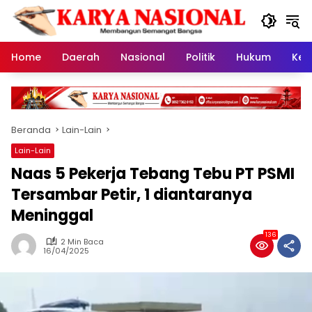
Langsung
ke
konten
Home
Daerah
Nasional
Politik
Hukum
Kes
Beranda
Lain-Lain
Lain-Lain
Naas 5 Pekerja Tebang Tebu PT PSMI
Tersambar Petir, 1 diantaranya
Meninggal
136
2 Min Baca
16/04/2025