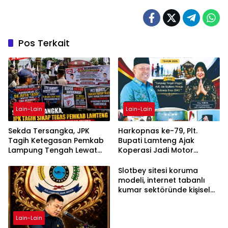
Pos Terkait
Lain-Lain
Lain-Lain
Sekda Tersangka, JPK
Harkopnas ke-79, Plt.
Tagih Ketegasan Pemkab
Bupati Lamteng Ajak
Lampung Tengah Lewat
Koperasi Jadi Motor
Aksi Damai
Penggerak Ekonomi
Slotbey sitesi koruma
modeli, internet tabanlı
kumar sektöründe kişisel
bilgilerinizi nasıl saklar?
Lain-Lain