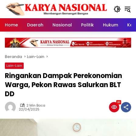
Langsung
ke
konten
Home
Daerah
Nasional
Politik
Hukum
Kes
Beranda
Lain-Lain
Lain-Lain
Ringankan Dampak Perekonomian
Warga, Pekon Rawas Salurkan BLT
DD
88
2 Min Baca
22/04/2025