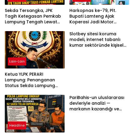
Sekda Tersangka, JPK
Harkopnas ke-79, Plt.
Tagih Ketegasan Pemkab
Bupati Lamteng Ajak
Lampung Tengah Lewat
Koperasi Jadi Motor
Aksi Damai
Penggerak Ekonomi
Slotbey sitesi koruma
modeli, internet tabanlı
kumar sektöründe kişisel
bilgilerinizi nasıl saklar?
Lain-Lain
Ketua YLPK PERARI
Lampung: Penanganan
Status Sekda Lampung
Tengah Harus
Berdasarkan Aturan,
PariBahis-un uluslararası
Bukan Tekanan Opini
devleriyle analizi —
markanın kazandığı ve
daha ilerlemesi zorunlu
kategoriler
Headline