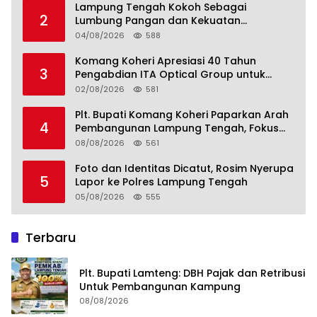
Lampung Tengah Kokoh Sebagai
2
Lumbung Pangan dan Kekuatan
Perkebunan Lampung, Komang Koheri:
04/08/2026
588
Kemandirian Pangan adalah Fondasi
Menuju Indonesia Emas 2045
Komang Koheri Apresiasi 40 Tahun
3
Pengabdian ITA Optical Group untuk
Kesehatan Mata Masyarakat Lamteng
02/08/2026
581
Plt. Bupati Komang Koheri Paparkan Arah
4
Pembangunan Lampung Tengah, Fokus
pada SDM, Ekonomi, Infrastruktur dan
08/08/2026
561
Kesejahteraan
Foto dan Identitas Dicatut, Rosim Nyerupa
5
Lapor ke Polres Lampung Tengah
05/08/2026
555
Terbaru
Plt. Bupati Lamteng: DBH Pajak dan Retribusi
Untuk Pembangunan Kampung
08/08/2026