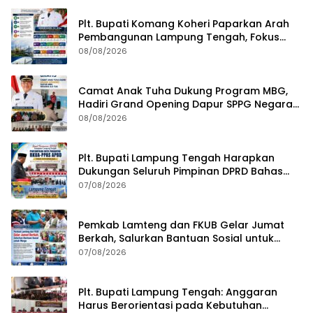
Plt. Bupati Komang Koheri Paparkan Arah
Pembangunan Lampung Tengah, Fokus
pada SDM, Ekonomi, Infrastruktur dan
08/08/2026
Kesejahteraan
Camat Anak Tuha Dukung Program MBG,
Hadiri Grand Opening Dapur SPPG Negara
Aji Tua Lampung Tengah
08/08/2026
Plt. Bupati Lampung Tengah Harapkan
Dukungan Seluruh Pimpinan DPRD Bahas
RKUA-PPAS APBD Tahun 2027
07/08/2026
Pemkab Lamteng dan FKUB Gelar Jumat
Berkah, Salurkan Bantuan Sosial untuk
Warga
07/08/2026
Plt. Bupati Lampung Tengah: Anggaran
Harus Berorientasi pada Kebutuhan