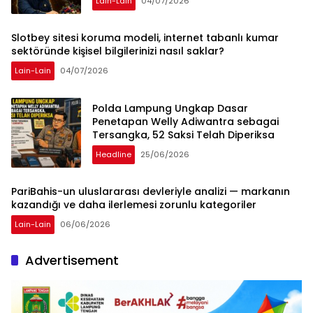
Lain-Lain
04/07/2026
Slotbey sitesi koruma modeli, internet tabanlı kumar
sektöründe kişisel bilgilerinizi nasıl saklar?
Lain-Lain
04/07/2026
Polda Lampung Ungkap Dasar
Penetapan Welly Adiwantra sebagai
Tersangka, 52 Saksi Telah Diperiksa
Headline
25/06/2026
PariBahis-un uluslararası devleriyle analizi — markanın
kazandığı ve daha ilerlemesi zorunlu kategoriler
Lain-Lain
06/06/2026
Advertisement