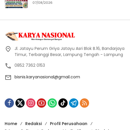
Masyarakat
07/08/2026
Jl. Jatayu Perum Griya Jatayu Asri Blok B.16, Bandarjaya
Timur, Terbanggi Besar, Lampung Tengah - Lampung
0852 7362 0153
bisnis.karyanasional@gmail.com
Home
Redaksi
Profil Perusahaan