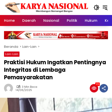
Langsung
ke
konten
Home
Daerah
Nasional
Politik
Hukum
Kes
Beranda
Lain-Lain
Lain-Lain
Praktisi Hukum Ingatkan Pentingnya
Integritas di Lembaga
Pemasyarakatan
115
3 Min Baca
14/06/2025