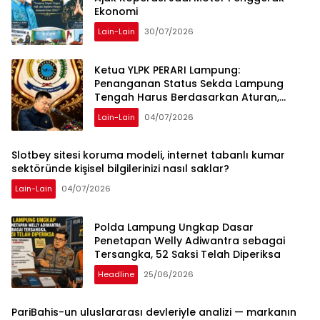
Ekonomi
Lain-Lain
30/07/2026
Ketua YLPK PERARI Lampung:
Penanganan Status Sekda Lampung
Tengah Harus Berdasarkan Aturan,
Bukan Tekanan Opini
Lain-Lain
04/07/2026
Slotbey sitesi koruma modeli, internet tabanlı kumar
sektöründe kişisel bilgilerinizi nasıl saklar?
Lain-Lain
04/07/2026
Polda Lampung Ungkap Dasar
Penetapan Welly Adiwantra sebagai
Tersangka, 52 Saksi Telah Diperiksa
Headline
25/06/2026
PariBahis-un uluslararası devleriyle analizi — markanın