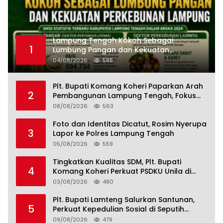
Lampung Tengah Kokoh Sebagai
1
Lumbung Pangan dan Kekuatan
Perkebunan Lampung, Komang Koheri:
04/08/2026
588
Kemandirian Pangan adalah Fondasi
Menuju Indonesia Emas 2045
Plt. Bupati Komang Koheri Paparkan Arah
2
Pembangunan Lampung Tengah, Fokus
pada SDM, Ekonomi, Infrastruktur dan
08/08/2026
563
Kesejahteraan
Foto dan Identitas Dicatut, Rosim Nyerupa
3
Lapor ke Polres Lampung Tengah
05/08/2026
559
Tingkatkan Kualitas SDM, Plt. Bupati
4
Komang Koheri Perkuat PSDKU Unila di
Lampung Tengah
03/08/2026
480
Plt. Bupati Lamteng Salurkan Santunan,
5
Perkuat Kepedulian Sosial di Seputih
Mataram
09/08/2026
479