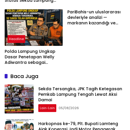
Status Sekda Lampung
Tengah Harus
Berdasarkan Aturan,
PariBahis-un uluslararası
Bukan Tekanan Opini
devleriyle analizi —
markanın kazandığı ve
daha ilerlemesi zorunlu
kategoriler
Headline
Polda Lampung Ungkap
Dasar Penetapan Welly
Adiwantra sebagai
Tersangka, 52 Saksi Telah
Diperiksa
Baca Juga
Sekda Tersangka, JPK Tagih Ketegasan
Pemkab Lampung Tengah Lewat Aksi
Damai
Lain-Lain
05/08/2026
Harkopnas ke-79, Plt. Bupati Lamteng
Ajak Koperasi Jadi Motor Penggerak