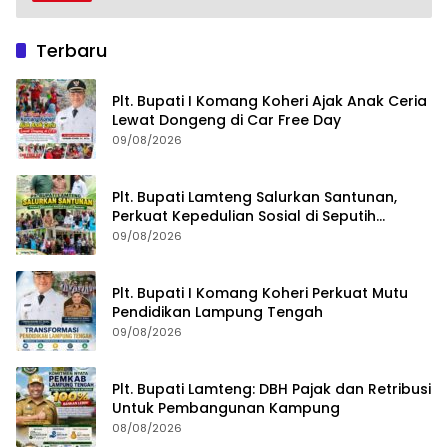
Terbaru
Plt. Bupati I Komang Koheri Ajak Anak Ceria
Lewat Dongeng di Car Free Day
09/08/2026
Plt. Bupati Lamteng Salurkan Santunan,
Perkuat Kepedulian Sosial di Seputih
Mataram
09/08/2026
Plt. Bupati I Komang Koheri Perkuat Mutu
Pendidikan Lampung Tengah
09/08/2026
Plt. Bupati Lamteng: DBH Pajak dan Retribusi
Untuk Pembangunan Kampung
08/08/2026