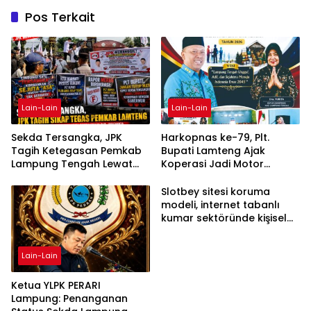
Pos Terkait
Lain-Lain
Lain-Lain
Sekda Tersangka, JPK
Harkopnas ke-79, Plt.
Tagih Ketegasan Pemkab
Bupati Lamteng Ajak
Lampung Tengah Lewat
Koperasi Jadi Motor
Aksi Damai
Penggerak Ekonomi
Slotbey sitesi koruma
modeli, internet tabanlı
kumar sektöründe kişisel
bilgilerinizi nasıl saklar?
Lain-Lain
Ketua YLPK PERARI
Lampung: Penanganan