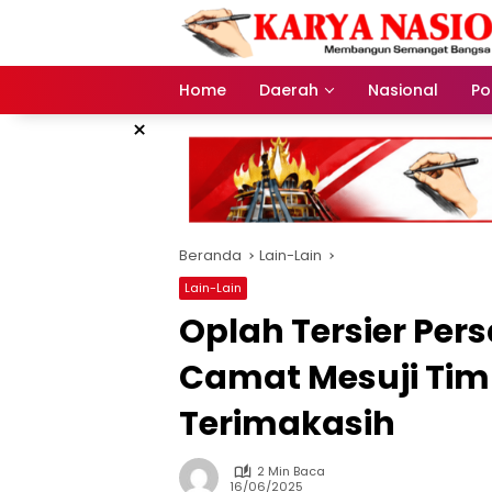
Langsung
ke
konten
Home
Daerah
Nasional
Pol
×
Beranda
Lain-Lain
Lain-Lain
Oplah Tersier Pe
Camat Mesuji Ti
Terimakasih
2 Min Baca
16/06/2025