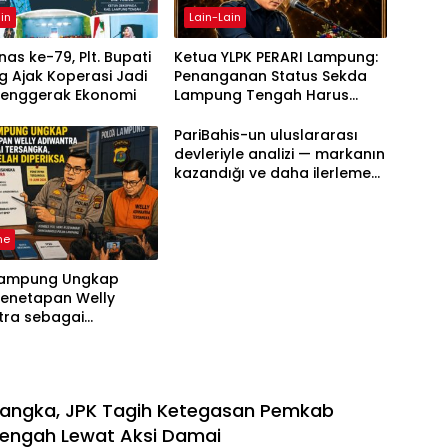
in
Lain-Lain
as ke-79, Plt. Bupati
Ketua YLPK PERARI Lampung:
 Ajak Koperasi Jadi
Penanganan Status Sekda
Penggerak Ekonomi
Lampung Tengah Harus
Berdasarkan Aturan, Bukan
Tekanan Opini
PariBahis-un uluslararası
devleriyle analizi — markanın
kazandığı ve daha ilerlemesi
zorunlu kategoriler
ne
Lampung Ungkap
Penetapan Welly
tra sebagai
ka, 52 Saksi Telah
sa
sangka, JPK Tagih Ketegasan Pemkab
engah Lewat Aksi Damai