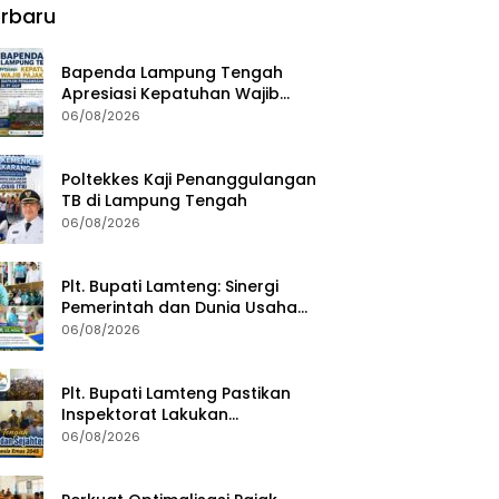
rbaru
Bapenda Lampung Tengah
Apresiasi Kepatuhan Wajib
Pajak, Siapkan Pengawasan
06/08/2026
Terpadu di PT GGP
Poltekkes Kaji Penanggulangan
TB di Lampung Tengah
06/08/2026
Plt. Bupati Lamteng: Sinergi
Pemerintah dan Dunia Usaha
Kunci Pembangunan
06/08/2026
Berkelanjutan
Plt. Bupati Lamteng Pastikan
Inspektorat Lakukan
Pemeriksaan Akhir Masa
06/08/2026
Jabatan 51 Kepala Kampung