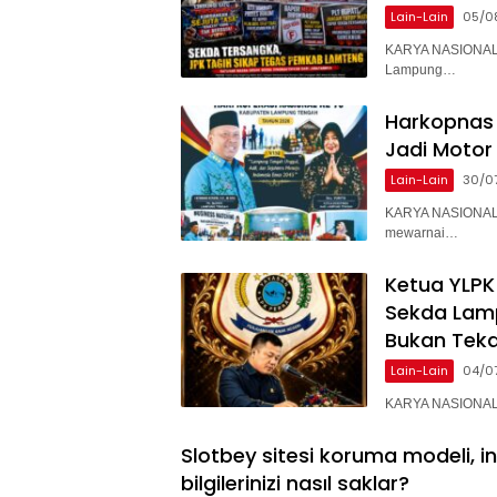
Lain-Lain
05/0
KARYA NASIONAL 
Lampung…
Harkopnas 
Jadi Motor
Lain-Lain
30/0
KARYA NASIONAL 
mewarnai…
Ketua YLPK
Sekda Lam
Bukan Teka
Lain-Lain
04/0
KARYA NASIONAL –
Slotbey sitesi koruma modeli, i
bilgilerinizi nasıl saklar?