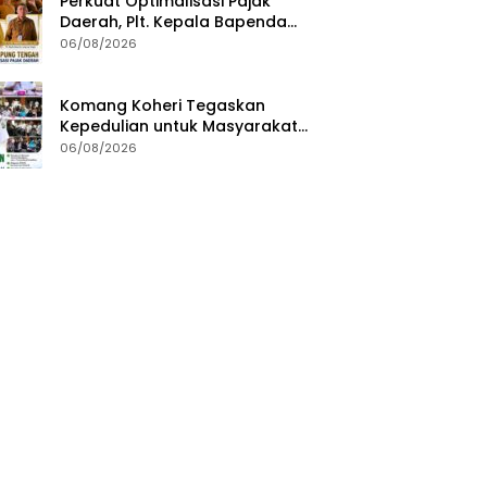
Perkuat Optimalisasi Pajak
Daerah, Plt. Kepala Bapenda
Lampung Tengah Minta Seluruh
06/08/2026
Pengelola Tingkatkan Inovasi
dan Efektivitas Kinerja
Komang Koheri Tegaskan
Kepedulian untuk Masyarakat
Lampung Tengah Lewat
06/08/2026
Penyaluran Bantuan Disabilitas