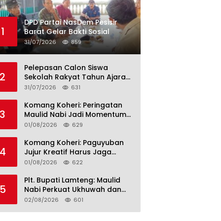
DPD Partai NasDem Pesisir
1
Barat Gelar Bakti Sosial
31/07/2026
859
Pelepasan Calon Siswa
2
Sekolah Rakyat Tahun Ajaran
2026–2027, Plt. Bupati
31/07/2026
631
Lamteng Tegaskan Komitmen
Hadirkan Pendidikan
Komang Koheri: Peringatan
3
Berkualitas
Maulid Nabi Jadi Momentum
Perkuat Ukhuwah Umat di
01/08/2026
629
Lampung Tengah
Komang Koheri: Paguyuban
4
Jujur Kreatif Harus Jaga
Persatuan untuk Kemajuan
01/08/2026
622
Lampung Tengah
Plt. Bupati Lamteng: Maulid
5
Nabi Perkuat Ukhuwah dan
Jaga Kerukunan Umat
02/08/2026
601