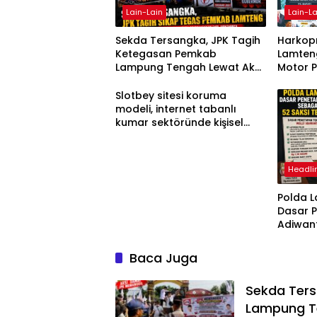
Lain-Lain
Lain-La
Sekda Tersangka, JPK Tagih
Harkopn
Ketegasan Pemkab
Lamteng
Lampung Tengah Lewat Aksi
Motor 
Damai
Slotbey sitesi koruma
modeli, internet tabanlı
kumar sektöründe kişisel
bilgilerinizi nasıl saklar?
Headli
Polda 
Dasar 
Adiwan
Tersang
Diperik
Baca Juga
Sekda Ter
Lampung T