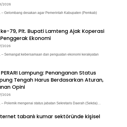
8/2026
– Gelombang desakan agar Pemerintah Kabupaten (Pemkab)
ke-79, Plt. Bupati Lamteng Ajak Koperasi
 Penggerak Ekonomi
7/2026
– Semangat kebersamaan dan penguatan ekonomi kerakyatan
 PERARI Lampung: Penanganan Status
pung Tengah Harus Berdasarkan Aturan,
nan Opini
7/2026
 Polemik mengenai status jabatan Sekretaris Daerah (Sekda)…
nternet tabanlı kumar sektöründe kişisel