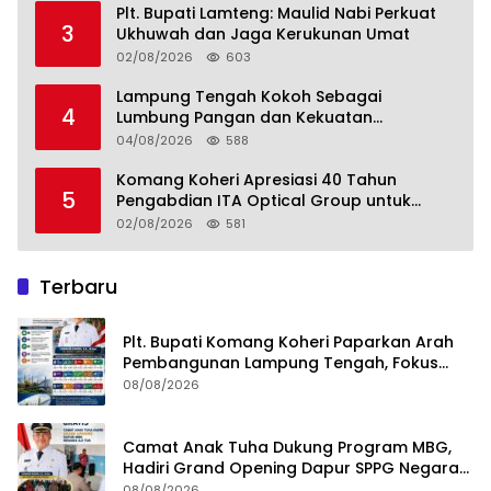
Plt. Bupati Lamteng: Maulid Nabi Perkuat
3
Ukhuwah dan Jaga Kerukunan Umat
02/08/2026
603
Lampung Tengah Kokoh Sebagai
4
Lumbung Pangan dan Kekuatan
Perkebunan Lampung, Komang Koheri:
04/08/2026
588
Kemandirian Pangan adalah Fondasi
Menuju Indonesia Emas 2045
Komang Koheri Apresiasi 40 Tahun
5
Pengabdian ITA Optical Group untuk
Kesehatan Mata Masyarakat Lamteng
02/08/2026
581
Terbaru
Plt. Bupati Komang Koheri Paparkan Arah
Pembangunan Lampung Tengah, Fokus
pada SDM, Ekonomi, Infrastruktur dan
08/08/2026
Kesejahteraan
Camat Anak Tuha Dukung Program MBG,
Hadiri Grand Opening Dapur SPPG Negara
Aji Tua Lampung Tengah
08/08/2026