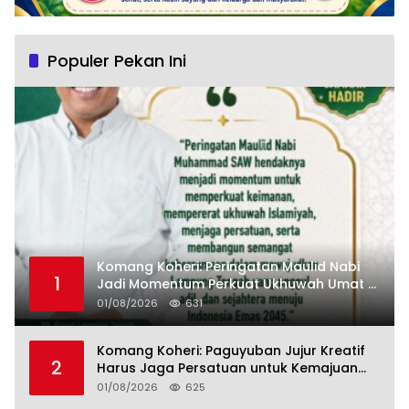
Populer Pekan Ini
Komang Koheri: Peringatan Maulid Nabi
1
Jadi Momentum Perkuat Ukhuwah Umat di
Lampung Tengah
01/08/2026
631
Komang Koheri: Paguyuban Jujur Kreatif
2
Harus Jaga Persatuan untuk Kemajuan
Lampung Tengah
01/08/2026
625