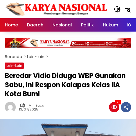
Langsung
ke
konten
Home
Daerah
Nasional
Politik
Hukum
Kes
Beranda
Lain-Lain
Lain-Lain
Beredar Vidio Diduga WBP Gunakan
Sabu, Ini Respon Kalapas Kelas IIA
Kota Bumi
198
1 Min Baca
13/07/2025