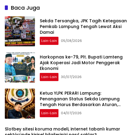
Diperiksa
Baca Juga
Sekda Tersangka, JPK Tagih Ketegasan
Pemkab Lampung Tengah Lewat Aksi
Damai
Lain-Lain
05/08/2026
Harkopnas ke-79, Plt. Bupati Lamteng
Ajak Koperasi Jadi Motor Penggerak
Ekonomi
Lain-Lain
30/07/2026
Ketua YLPK PERARI Lampung:
Penanganan Status Sekda Lampung
Tengah Harus Berdasarkan Aturan,
Bukan Tekanan Opini
Lain-Lain
04/07/2026
Slotbey sitesi koruma modeli, internet tabanlı kumar
sektöründe kişisel bilgilerinizi nasıl saklar?