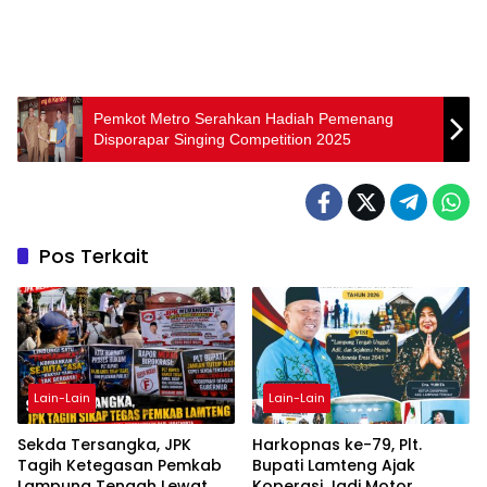
Pemkot Metro Serahkan Hadiah Pemenang
Disporapar Singing Competition 2025
Pos Terkait
Lain-Lain
Lain-Lain
Sekda Tersangka, JPK
Harkopnas ke-79, Plt.
Tagih Ketegasan Pemkab
Bupati Lamteng Ajak
Lampung Tengah Lewat
Koperasi Jadi Motor