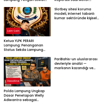
Aksi Damai
Penggerak Ekonomi
Slotbey sitesi koruma
modeli, internet tabanlı
kumar sektöründe kişisel
bilgilerinizi nasıl saklar?
Lain-Lain
Ketua YLPK PERARI
Lampung: Penanganan
Status Sekda Lampung
Tengah Harus
Berdasarkan Aturan,
PariBahis-un uluslararası
Bukan Tekanan Opini
devleriyle analizi —
markanın kazandığı ve
daha ilerlemesi zorunlu
kategoriler
Headline
Polda Lampung Ungkap
Dasar Penetapan Welly
Adiwantra sebagai
Tersangka, 52 Saksi Telah