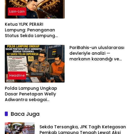
bilgilerinizi nasıl saklar?
Lain-Lain
Ketua YLPK PERARI
Lampung: Penanganan
Status Sekda Lampung
Tengah Harus
Berdasarkan Aturan,
PariBahis-un uluslararası
Bukan Tekanan Opini
devleriyle analizi —
markanın kazandığı ve
daha ilerlemesi zorunlu
kategoriler
Headline
Polda Lampung Ungkap
Dasar Penetapan Welly
Adiwantra sebagai
Tersangka, 52 Saksi Telah
Diperiksa
Baca Juga
Sekda Tersangka, JPK Tagih Ketegasan
Pemkab Lampung Tengah Lewat Aksi