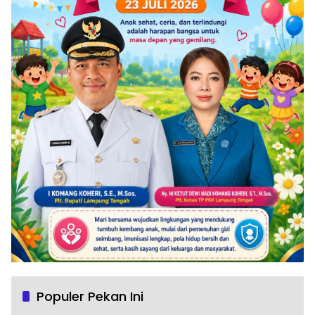
Populer Pekan Ini
Komang Koheri: Peringatan Maulid Nabi
1
Jadi Momentum Perkuat Ukhuwah Umat di