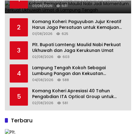
Lampung Tengah
01/08/2026
631
Komang Koheri: Paguyuban Jujur Kreatif
2
Harus Jaga Persatuan untuk Kemajuan
Lampung Tengah
01/08/2026
625
Plt. Bupati Lamteng: Maulid Nabi Perkuat
3
Ukhuwah dan Jaga Kerukunan Umat
02/08/2026
603
Lampung Tengah Kokoh Sebagai
4
Lumbung Pangan dan Kekuatan
Perkebunan Lampung, Komang Koheri:
04/08/2026
588
Kemandirian Pangan adalah Fondasi
Menuju Indonesia Emas 2045
Komang Koheri Apresiasi 40 Tahun
5
Pengabdian ITA Optical Group untuk
Kesehatan Mata Masyarakat Lamteng
02/08/2026
581
Terbaru