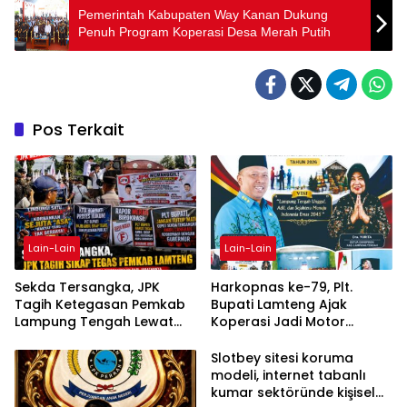
Pemerintah Kabupaten Way Kanan Dukung
Penuh Program Koperasi Desa Merah Putih
Pos Terkait
Lain-Lain
Lain-Lain
Sekda Tersangka, JPK
Harkopnas ke-79, Plt.
Tagih Ketegasan Pemkab
Bupati Lamteng Ajak
Lampung Tengah Lewat
Koperasi Jadi Motor
Aksi Damai
Penggerak Ekonomi
Slotbey sitesi koruma
modeli, internet tabanlı
kumar sektöründe kişisel