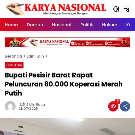
Langsung
ke
konten
Home
Daerah
Nasional
Politik
Hukum
Kes
Beranda
Lain-Lain
Lain-Lain
Bupati Pesisir Barat Rapat
Peluncuran 80.000 Koperasi Merah
Putih
151
2 Min Baca
21/07/2025